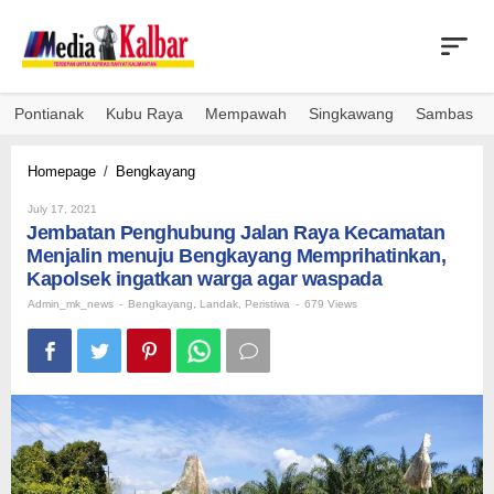
Skip
to
content
Pontianak
Kubu Raya
Mempawah
Singkawang
Sambas
Jembatan
Homepage
/
Bengkayang
Penghubung
By
Jalan
July 17, 2021
Admin_mk_news
Jembatan Penghubung Jalan Raya Kecamatan
Raya
Kecamatan
Menjalin menuju Bengkayang Memprihatinkan,
Menjalin
Kapolsek ingatkan warga agar waspada
menuju
Admin_mk_news
-
Bengkayang
,
Landak
,
Peristiwa
-
679 Views
Bengkayang
Memprihatinkan,
Kapolsek
ingatkan
warga
agar
waspada