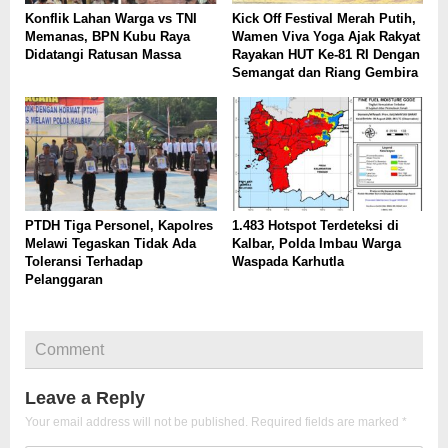
Konflik Lahan Warga vs TNI
Kick Off Festival Merah Putih,
Memanas, BPN Kubu Raya
Wamen Viva Yoga Ajak Rakyat
Didatangi Ratusan Massa
Rayakan HUT Ke-81 RI Dengan
Semangat dan Riang Gembira
PTDH Tiga Personel, Kapolres
1.483 Hotspot Terdeteksi di
Melawi Tegaskan Tidak Ada
Kalbar, Polda Imbau Warga
Toleransi Terhadap
Waspada Karhutla
Pelanggaran
Comment
Leave a Reply
Your email address will not be published.
Required fields are marked
*