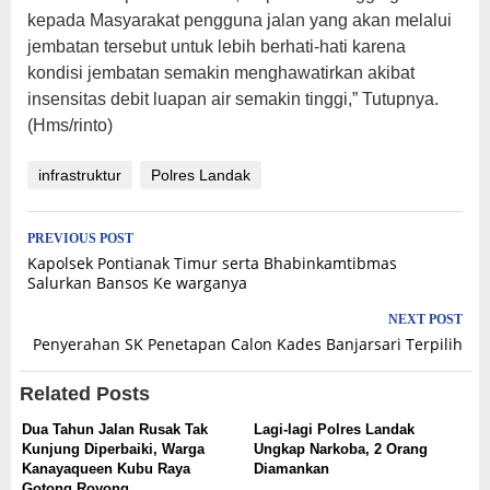
kepada Masyarakat pengguna jalan yang akan melalui
jembatan tersebut untuk lebih berhati-hati karena
kondisi jembatan semakin menghawatirkan akibat
insensitas debit luapan air semakin tinggi,” Tutupnya.
(Hms/rinto)
infrastruktur
Polres Landak
Post
PREVIOUS POST
Kapolsek Pontianak Timur serta Bhabinkamtibmas
navigation
Salurkan Bansos Ke warganya
NEXT POST
Penyerahan SK Penetapan Calon Kades Banjarsari Terpilih
Related Posts
Dua Tahun Jalan Rusak Tak
Lagi-lagi Polres Landak
Kunjung Diperbaiki, Warga
Ungkap Narkoba, 2 Orang
Kanayaqueen Kubu Raya
Diamankan
Gotong Royong