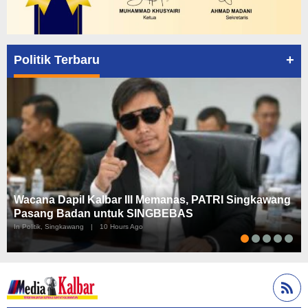
+
Politik Terbaru
Wacana Dapil Kalbar III Memanas, PATRI Singkawang
Pasang Badan untuk SINGBEBAS
In Politik, Singkawang
|
10 Hours Ago