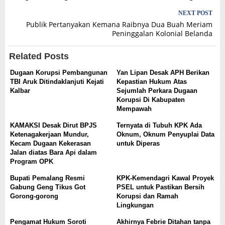
NEXT POST
Publik Pertanyakan Kemana Raibnya Dua Buah Meriam
Peninggalan Kolonial Belanda
Related Posts
Dugaan Korupsi Pembangunan
Yan Lipan Desak APH Berikan
TBI Aruk Ditindaklanjuti Kejati
Kepastian Hukum Atas
Kalbar
Sejumlah Perkara Dugaan
Korupsi Di Kabupaten
Mempawah
KAMAKSI Desak Dirut BPJS
Ternyata di Tubuh KPK Ada
Ketenagakerjaan Mundur,
Oknum, Oknum Penyuplai Data
Kecam Dugaan Kekerasan
untuk Diperas
Jalan diatas Bara Api dalam
Program OPK
Bupati Pemalang Resmi
KPK-Kemendagri Kawal Proyek
Gabung Geng Tikus Got
PSEL untuk Pastikan Bersih
Gorong-gorong
Korupsi dan Ramah
Lingkungan
Pengamat Hukum Soroti
Akhirnya Febrie Ditahan tanpa