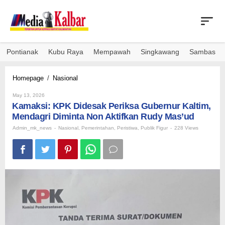
Skip
to
content
Pontianak
Kubu Raya
Mempawah
Singkawang
Sambas
Kamaksi:
Homepage
/
Nasional
KPK
By
Didesak
May 13, 2026
Admin_mk_news
Kamaksi: KPK Didesak Periksa Gubernur Kaltim,
Periksa
Gubernur
Mendagri Diminta Non Aktifkan Rudy Mas’ud
Kaltim,
Admin_mk_news
-
Nasional
,
Pemerintahan
,
Peristiwa
,
Publik Figur
-
228 Views
Mendagri
Diminta
Non
Aktifkan
Rudy
Mas'ud