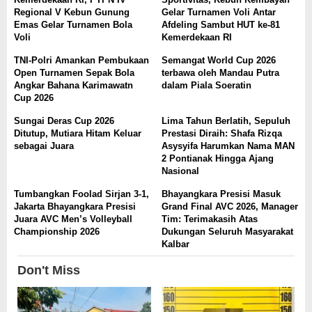
Regional V Kebun Gunung
Gelar Turnamen Voli Antar
Emas Gelar Turnamen Bola
Afdeling Sambut HUT ke-81
Voli
Kemerdekaan RI
TNI-Polri Amankan Pembukaan
Semangat World Cup 2026
Open Turnamen Sepak Bola
terbawa oleh Mandau Putra
Angkar Bahana Karimawatn
dalam Piala Soeratin
Cup 2026
Sungai Deras Cup 2026
Lima Tahun Berlatih, Sepuluh
Ditutup, Mutiara Hitam Keluar
Prestasi Diraih: Shafa Rizqa
sebagai Juara
Asysyifa Harumkan Nama MAN
2 Pontianak Hingga Ajang
Nasional
Tumbangkan Foolad Sirjan 3-1,
Bhayangkara Presisi Masuk
Jakarta Bhayangkara Presisi
Grand Final AVC 2026, Manager
Juara AVC Men’s Volleyball
Tim: Terimakasih Atas
Championship 2026
Dukungan Seluruh Masyarakat
Kalbar
Don't Miss