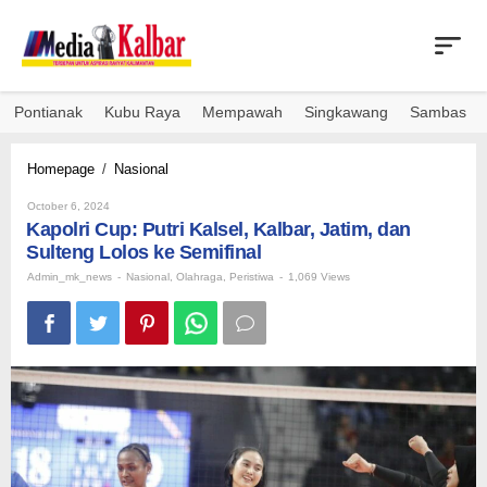
Skip
to
content
Pontianak
Kubu Raya
Mempawah
Singkawang
Sambas
Kapolri
Homepage
/
Nasional
Cup:
By
Putri
October 6, 2024
Admin_mk_news
Kapolri Cup: Putri Kalsel, Kalbar, Jatim, dan
Kalsel,
Kalbar,
Sulteng Lolos ke Semifinal
Jatim,
Admin_mk_news
-
Nasional
,
Olahraga
,
Peristiwa
-
1,069 Views
dan
Sulteng
Lolos
ke
Semifinal