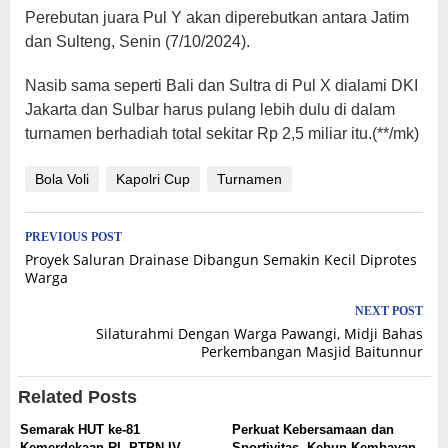
Perebutan juara Pul Y akan diperebutkan antara Jatim
dan Sulteng, Senin (7/10/2024).
Nasib sama seperti Bali dan Sultra di Pul X dialami DKI
Jakarta dan Sulbar harus pulang lebih dulu di dalam
turnamen berhadiah total sekitar Rp 2,5 miliar itu.(**/mk)
Bola Voli
Kapolri Cup
Turnamen
Post
PREVIOUS POST
Proyek Saluran Drainase Dibangun Semakin Kecil Diprotes
navigation
Warga
NEXT POST
Silaturahmi Dengan Warga Pawangi, Midji Bahas
Perkembangan Masjid Baitunnur
Related Posts
Semarak HUT ke-81
Perkuat Kebersamaan dan
Kemerdekaan RI, PTPN IV
Sportivitas, Kebun Kembayan