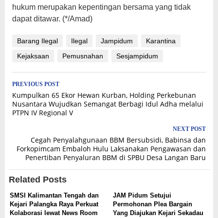
hukum merupakan kepentingan bersama yang tidak
dapat ditawar. (*/Amad)
Barang Ilegal
Ilegal
Jampidum
Karantina
Kejaksaan
Pemusnahan
Sesjampidum
Post
PREVIOUS POST
Kumpulkan 65 Ekor Hewan Kurban, Holding Perkebunan
navigation
Nusantara Wujudkan Semangat Berbagi Idul Adha melalui
PTPN IV Regional V
NEXT POST
Cegah Penyalahgunaan BBM Bersubsidi, Babinsa dan
Forkopimcam Embaloh Hulu Laksanakan Pengawasan dan
Penertiban Penyaluran BBM di SPBU Desa Langan Baru
Related Posts
SMSI Kalimantan Tengah dan
JAM Pidum Setujui
Kejari Palangka Raya Perkuat
Permohonan Plea Bargain
Kolaborasi lewat News Room
Yang Diajukan Kejari Sekadau