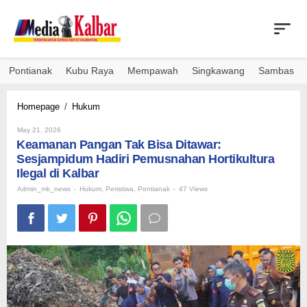
Skip
to
content
Pontianak
Kubu Raya
Mempawah
Singkawang
Sambas
Keamanan
Homepage
/
Hukum
Pangan
By
Tak
May 21, 2026
Admin_mk_news
Keamanan Pangan Tak Bisa Ditawar:
Bisa
Ditawar:
Sesjampidum Hadiri Pemusnahan Hortikultura
Sesjampidum
Ilegal di Kalbar
Hadiri
Admin_mk_news
-
Hukum
,
Peristiwa
,
Pontianak
-
47 Views
Pemusnahan
Hortikultura
Ilegal
di
Kalbar