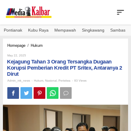
Skip
to
content
Pontianak
Kubu Raya
Mempawah
Singkawang
Sambas
Kejagung
Homepage
/
Hukum
Tahan
By
3
May 22, 2025
Admin_mk_news
Kejagung Tahan 3 Orang Tersangka Dugaan
Orang
Tersangka
Korupsi Pemberian Kredit PT Sritex, Antaranya 2
Dugaan
Dirut
Korupsi
Admin_mk_news
-
Hukum
,
Nasional
,
Peristiwa
-
83 Views
Pemberian
Kredit
PT
Sritex,
Antaranya
2
Dirut