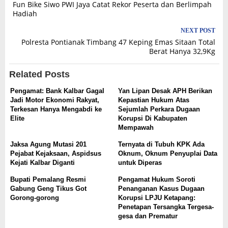
Fun Bike Siwo PWI Jaya Catat Rekor Peserta dan Berlimpah
navigation
Hadiah
NEXT POST
Polresta Pontianak Timbang 47 Keping Emas Sitaan Total
Berat Hanya 32,9Kg
Related Posts
Pengamat: Bank Kalbar Gagal
Yan Lipan Desak APH Berikan
Jadi Motor Ekonomi Rakyat,
Kepastian Hukum Atas
Terkesan Hanya Mengabdi ke
Sejumlah Perkara Dugaan
Elite
Korupsi Di Kabupaten
Mempawah
Jaksa Agung Mutasi 201
Ternyata di Tubuh KPK Ada
Pejabat Kejaksaan, Aspidsus
Oknum, Oknum Penyuplai Data
Kejati Kalbar Diganti
untuk Diperas
Bupati Pemalang Resmi
Pengamat Hukum Soroti
Gabung Geng Tikus Got
Penanganan Kasus Dugaan
Gorong-gorong
Korupsi LPJU Ketapang:
Penetapan Tersangka Tergesa-
gesa dan Prematur