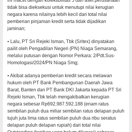
ini macet dengan kolektibilitas 5 dan aset perusahaan
tidak bisa dieksekusi untuk menutupi nilai kerugian
negara karena nilainya lebih kecil dari total nilai
pemberian pinjaman kredit serta tidak dijadikan
jaminan;
• Lalu, PT Sri Rejeki Isman, Tbk (Sritex) dinyatakan
pailit oleh Pengadilan Negeri (PN) Niaga Semarang,
melalui putusan dengan Nomor Perkara: 2/Pdt.Sus-
Homologasi/2024/PN Niaga Smg;
• Akibat adanya pemberian kredit secara melawan
hukum oleh PT Bank Pembangunan Daerah Jawa
Barat, Banten dan PT Bank DKI Jakarta kepada PT Sri
Rejeki Isman, Tbk telah mengakibatkan kerugian
negara sebesar Rp692.987.592.188 (enam ratus
sembilan puluh dua miliar sembilan ratus delapan puluh
tujuh juta lima ratus sembilan puluh dua ribu seratus
delapan puluh delapan rupiah) dari total nilai