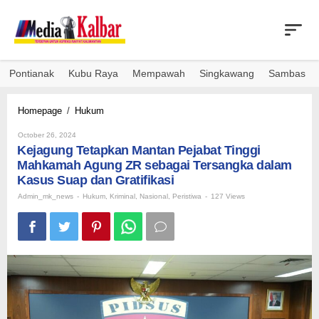
Skip
to
content
Pontianak
Kubu Raya
Mempawah
Singkawang
Sambas
Kejagung
Homepage
/
Hukum
Tetapkan
By
Mantan
October 26, 2024
Admin_mk_news
Kejagung Tetapkan Mantan Pejabat Tinggi
Pejabat
Tinggi
Mahkamah Agung ZR sebagai Tersangka dalam
Mahkamah
Kasus Suap dan Gratifikasi
Agung
Admin_mk_news
-
Hukum
,
Kriminal
,
Nasional
,
Peristiwa
-
127 Views
ZR
sebagai
Tersangka
dalam
Kasus
Suap
dan
Gratifikasi