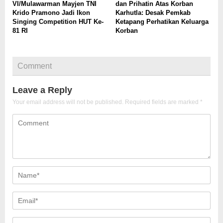
VI/Mulawarman Mayjen TNI
dan Prihatin Atas Korban
Krido Pramono Jadi Ikon
Karhutla: Desak Pemkab
Singing Competition HUT Ke-
Ketapang Perhatikan Keluarga
81 RI
Korban
Comment
Leave a Reply
Your email address will not be published.
Required fields are marked
*