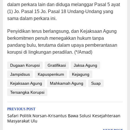
dalam perkara lain dan diduga melanggar Pasal 5 ayat
(1) Jo. Pasal 15 Jo. Pasal 18 Undang-Undang yang
sama dalam perkara ini.
Penyidikan terus berlangsung, dan Kejaksaan Agung
berkomitmen penuh menegakkan hukum tanpa
pandang bulu, terutama dalam upaya pemberantasan
korupsi di lingkungan peradilan. (*/Amad)
Dugaan Korupsi
Gratifikasi
Jaksa Agung
Jampidsus
Kapuspenkum
Kejagung
Kejaksaan Agung
Mahkamah Agung
Suap
Tersangka Korupsi
Post
PREVIOUS POST
Safari Politik Norsan-Krisantus Bawa Solusi Kesejahteraan
navigation
Masyarakat Ulu