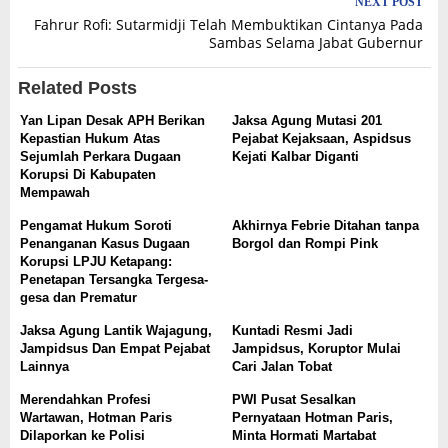
NEXT POST
Fahrur Rofi: Sutarmidji Telah Membuktikan Cintanya Pada
Sambas Selama Jabat Gubernur
Related Posts
Yan Lipan Desak APH Berikan
Jaksa Agung Mutasi 201
Kepastian Hukum Atas
Pejabat Kejaksaan, Aspidsus
Sejumlah Perkara Dugaan
Kejati Kalbar Diganti
Korupsi Di Kabupaten
Mempawah
Pengamat Hukum Soroti
Akhirnya Febrie Ditahan tanpa
Penanganan Kasus Dugaan
Borgol dan Rompi Pink
Korupsi LPJU Ketapang:
Penetapan Tersangka Tergesa-
gesa dan Prematur
Jaksa Agung Lantik Wajagung,
Kuntadi Resmi Jadi
Jampidsus Dan Empat Pejabat
Jampidsus, Koruptor Mulai
Lainnya
Cari Jalan Tobat
Merendahkan Profesi
PWI Pusat Sesalkan
Wartawan, Hotman Paris
Pernyataan Hotman Paris,
Dilaporkan ke Polisi
Minta Hormati Martabat