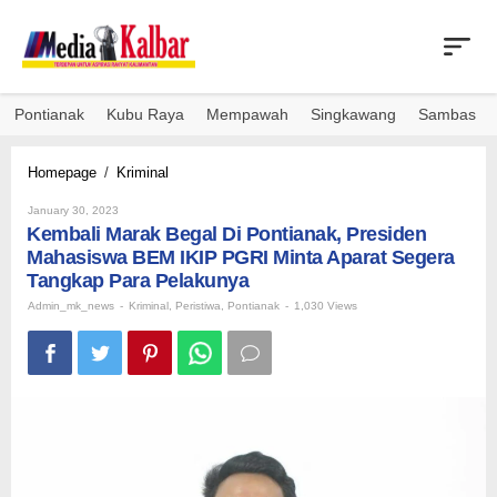
Skip
to
content
Pontianak
Kubu Raya
Mempawah
Singkawang
Sambas
Kembali
Homepage
/
Kriminal
Marak
By
Begal
January 30, 2023
Admin_mk_news
Kembali Marak Begal Di Pontianak, Presiden
Di
Pontianak,
Mahasiswa BEM IKIP PGRI Minta Aparat Segera
Presiden
Tangkap Para Pelakunya
Mahasiswa
Admin_mk_news
-
Kriminal
,
Peristiwa
,
Pontianak
-
1,030 Views
BEM
IKIP
PGRI
Minta
Aparat
Segera
Tangkap
Para
Pelakunya