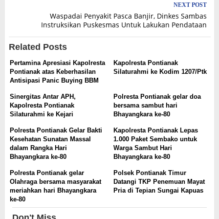
NEXT POST
Waspadai Penyakit Pasca Banjir, Dinkes Sambas
Instruksikan Puskesmas Untuk Lakukan Pendataan
Related Posts
Pertamina Apresiasi Kapolresta
Kapolresta Pontianak
Pontianak atas Keberhasilan
Silaturahmi ke Kodim 1207/Ptk
Antisipasi Panic Buying BBM
Sinergitas Antar APH,
Polresta Pontianak gelar doa
Kapolresta Pontianak
bersama sambut hari
Silaturahmi ke Kejari
Bhayangkara ke-80
Polresta Pontianak Gelar Bakti
Kapolresta Pontianak Lepas
Kesehatan Sunatan Massal
1.000 Paket Sembako untuk
dalam Rangka Hari
Warga Sambut Hari
Bhayangkara ke-80
Bhayangkara ke-80
Polresta Pontianak gelar
Polsek Pontianak Timur
Olahraga bersama masyarakat
Datangi TKP Penemuan Mayat
meriahkan hari Bhayangkara
Pria di Tepian Sungai Kapuas
ke-80
Don't Miss