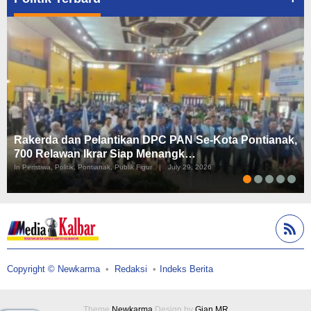
Rakerda dan Pelantikan DPC PAN Se-Kota Pontianak,
700 Relawan Ikrar Siap Menangk…
In Peristiwa, Politik, Pontianak, Publik Figur
|
July 29, 2026
Copyright © Newkarma
Redaksi
Indeks Berita
Theme
Newkarma
Design by
Gian MR