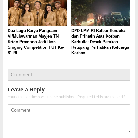
Dua Lagu Karya Pangdam
DPD LPM RI Kalbar Berduka
VI/Mulawarman Mayjen TNI
dan Prihatin Atas Korban
Krido Pramono Jadi Ikon
Karhutla: Desak Pemkab
Singing Competition HUT Ke-
Ketapang Perhatikan Keluarga
81 RI
Korban
Comment
Leave a Reply
Your email address will not be published.
Required fields are marked
*