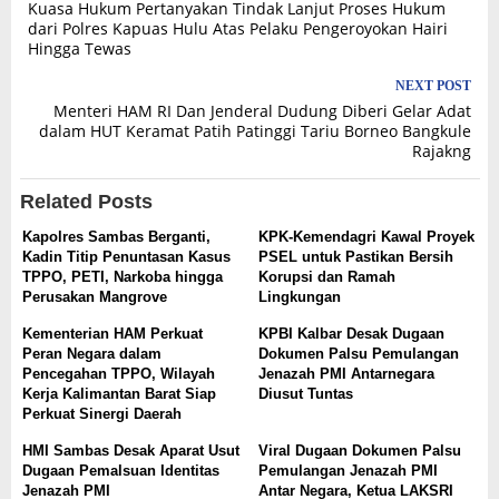
Kuasa Hukum Pertanyakan Tindak Lanjut Proses Hukum
navigation
dari Polres Kapuas Hulu Atas Pelaku Pengeroyokan Hairi
Hingga Tewas
NEXT POST
Menteri HAM RI Dan Jenderal Dudung Diberi Gelar Adat
dalam HUT Keramat Patih Patinggi Tariu Borneo Bangkule
Rajakng
Related Posts
Kapolres Sambas Berganti,
KPK-Kemendagri Kawal Proyek
Kadin Titip Penuntasan Kasus
PSEL untuk Pastikan Bersih
TPPO, PETI, Narkoba hingga
Korupsi dan Ramah
Perusakan Mangrove
Lingkungan
Kementerian HAM Perkuat
KPBI Kalbar Desak Dugaan
Peran Negara dalam
Dokumen Palsu Pemulangan
Pencegahan TPPO, Wilayah
Jenazah PMI Antarnegara
Kerja Kalimantan Barat Siap
Diusut Tuntas
Perkuat Sinergi Daerah
HMI Sambas Desak Aparat Usut
Viral Dugaan Dokumen Palsu
Dugaan Pemalsuan Identitas
Pemulangan Jenazah PMI
Jenazah PMI
Antar Negara, Ketua LAKSRI