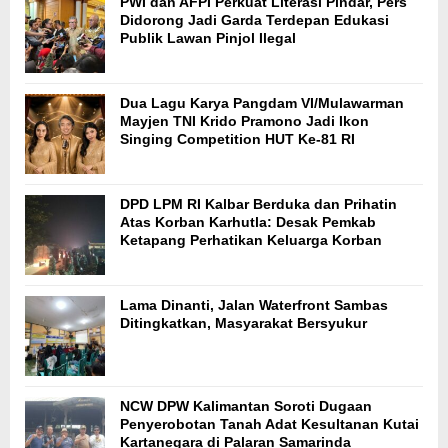
PWI dan AFPI Perkuat Literasi Pindar, Pers
Didorong Jadi Garda Terdepan Edukasi
Publik Lawan Pinjol Ilegal
Dua Lagu Karya Pangdam VI/Mulawarman
Mayjen TNI Krido Pramono Jadi Ikon
Singing Competition HUT Ke-81 RI
DPD LPM RI Kalbar Berduka dan Prihatin
Atas Korban Karhutla: Desak Pemkab
Ketapang Perhatikan Keluarga Korban
Lama Dinanti, Jalan Waterfront Sambas
Ditingkatkan, Masyarakat Bersyukur
NCW DPW Kalimantan Soroti Dugaan
Penyerobotan Tanah Adat Kesultanan Kutai
Kartanegara di Palaran Samarinda