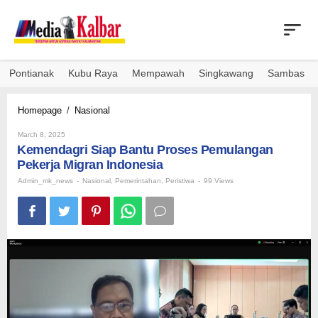
Skip
to
content
Pontianak
Kubu Raya
Mempawah
Singkawang
Sambas
Kemendagri
Homepage
/
Nasional
Siap
By
Bantu
March 8, 2025
Admin_mk_news
Kemendagri Siap Bantu Proses Pemulangan
Proses
Pemulangan
Pekerja Migran Indonesia
Pekerja
Admin_mk_news
-
Nasional
,
Pemerintahan
,
Peristiwa
-
99 Views
Migran
Indonesia