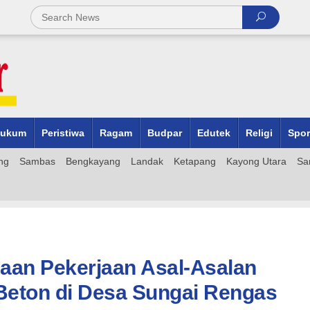
ukum
Peristiwa
Ragam
Budpar
Edutek
Religi
Spor
ng
Sambas
Bengkayang
Landak
Ketapang
Kayong Utara
Sa
aan Pekerjaan Asal-Asalan
Beton di Desa Sungai Rengas