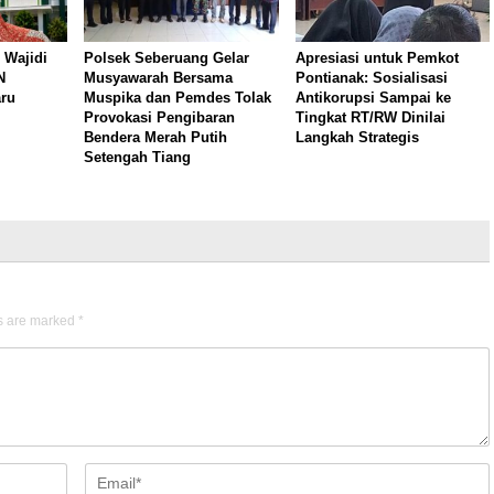
 Wajidi
Polsek Seberuang Gelar
Apresiasi untuk Pemkot
N
Musyawarah Bersama
Pontianak: Sosialisasi
aru
Muspika dan Pemdes Tolak
Antikorupsi Sampai ke
Provokasi Pengibaran
Tingkat RT/RW Dinilai
Bendera Merah Putih
Langkah Strategis
Setengah Tiang
ds are marked
*