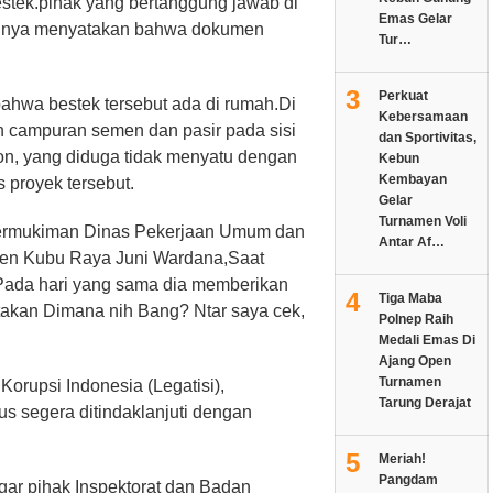
stek.pihak yang bertanggung jawab di
Emas Gelar
walnya menyatakan bahwa dokumen
Tur…
3
Perkuat
hwa bestek tersebut ada di rumah.Di
Kebersamaan
n campuran semen dan pasir pada sisi
dan Sportivitas,
ton, yang diduga tidak menyatu dengan
Kebun
Kembayan
s proyek tersebut.
Gelar
Turnamen Voli
ermukiman Dinas Pekerjaan Umum dan
Antar Af…
en Kubu Raya Juni Wardana,Saat
Pada hari yang sama dia memberikan
4
Tiga Maba
akan Dimana nih Bang? Ntar saya cek,
Polnep Raih
Medali Emas Di
Ajang Open
Turnamen
orupsi Indonesia (Legatisi),
Tarung Derajat
s segera ditindaklanjuti dengan
5
Meriah!
Pangdam
ar pihak Inspektorat dan Badan