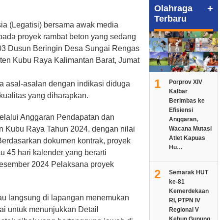
+
Olahraga
Terbaru
ia (Legatisi) bersama awak media
 pada proyek rambat beton yang sedang
003 Dusun Beringin Desa Sungai Rengas
en Kubu Raya Kalimantan Barat, Jumat
1
Porprov XIV
ra asal-asalan dengan indikasi diduga
Kalbar
kualitas yang diharapkan.
Berimbas ke
Efisiensi
 melalui Anggaran Pendapatan dan
Anggaran,
 Kubu Raya Tahun 2024. dengan nilai
Wacana Mutasi
Atlet Kapuas
 Berdasarkan dokumen kontrak, proyek
Hu…
u 45 hari kalender yang berarti
esember 2024 Pelaksana proyek
2
Semarak HUT
ke-81
Kemerdekaan
tau langsung di lapangan menemukan
RI, PTPN IV
ai untuk menunjukkan Detail
Regional V
Kebun Gunung