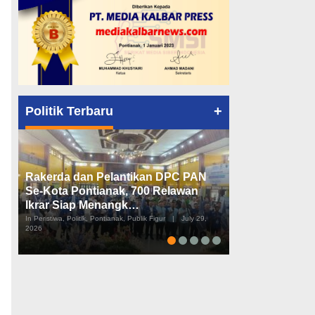
+
Politik Terbaru
Rakerda dan Pelantikan DPC PAN
Peta Politik K
Se-Kota Pontianak, 700 Relawan
Tiga Dapil da
Ikrar Siap Menangk…
Diusulkan
In Peristiwa, Politik, Pontianak, Publik Figur
|
July 29,
In Pemerintahan, Perist
2026
2026