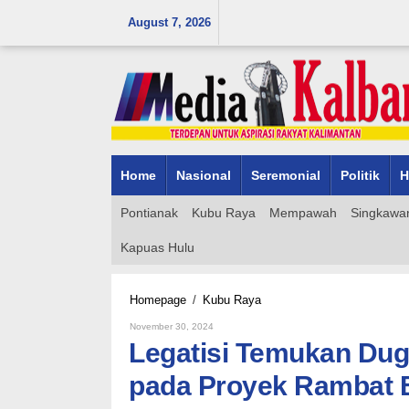
Skip
August 7, 2026
to
content
Home
Nasional
Seremonial
Politik
H
Pontianak
Kubu Raya
Mempawah
Singkawa
Kapuas Hulu
Legatisi
Homepage
/
Kubu Raya
Temukan
By
November 30, 2024
Dugaan
Admin_mk_news
Legatisi Temukan Dug
Pekerjaan
Asal-
pada Proyek Rambat 
Asalan
pada