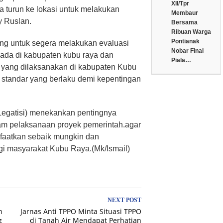
XII/Tpr
 turun ke lokasi untuk melakukan
Membaur
y Ruslan.
Bersama
Ribuan Warga
Pontianak
ng untuk segera melakukan evaluasi
Nobar Final
ada di kabupaten kubu raya dan
Piala…
yang dilaksanakan di kabupaten Kubu
standar yang berlaku demi kepentingan
Legatisi) menekankan pentingnya
lam pelaksanaan proyek pemerintah.agar
faatkan sebaik mungkin dan
i masyarakat Kubu Raya.(Mk/Ismail)
NEXT POST
n
Jarnas Anti TPPO Minta Situasi TPPO
g
di Tanah Air Mendapat Perhatian