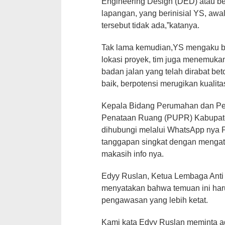
Engineering Design (DED) atau be
lapangan, yang berinisial YS, a
tersebut tidak ada,”katanya.
Tak lama kemudian,YS mengaku ba
lokasi proyek, tim juga menemuka
badan jalan yang telah dirabat be
baik, berpotensi merugikan kualita
Kepala Bidang Perumahan dan P
Penataan Ruang (PUPR) Kabupat
dihubungi melalui WhatsApp nya 
tanggapan singkat dengan mengat
makasih info nya.
Edyy Ruslan, Ketua Lembaga Anti K
menyatakan bahwa temuan ini haru
pengawasan yang lebih ketat.
Kami kata Edyy Ruslan meminta ag