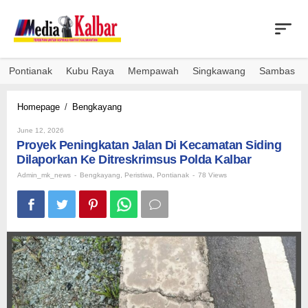
Skip
to
content
Pontianak
Kubu Raya
Mempawah
Singkawang
Sambas
Proyek
Homepage
/
Bengkayang
Peningkatan
By
Jalan
June 12, 2026
Admin_mk_news
Proyek Peningkatan Jalan Di Kecamatan Siding
Di
Kecamatan
Dilaporkan Ke Ditreskrimsus Polda Kalbar
Siding
Admin_mk_news
-
Bengkayang
,
Peristiwa
,
Pontianak
-
78 Views
Dilaporkan
Ke
Ditreskrimsus
Polda
Kalbar