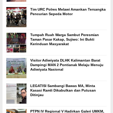
Tim URC Polres Melawi Amankan Tersangka
Pencurian Sepeda Motor
Tumpah Ruah Warga Sambut Peresmian
Taman Pasar Kakap, Sujiwo: Ini Bukti
Kerinduan Masyarakat
Visitor Adiwiyata DLHK Kalimantan Barat
Dampingi MAN 2 Pontianak Melaju Menuju
Adiwiyata Nasional
LEGATISI Sambangi Bawas MA, Minta
Kasasi Ramli Dikabulkan dan Putusan
Ditinjau
PTPN IV Regional V Hadirkan Galeri UMKM,