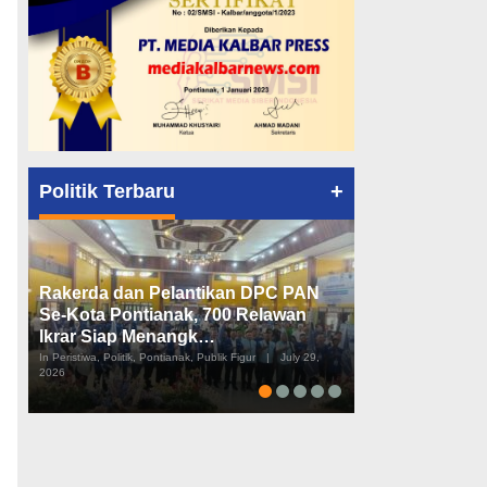
+
Politik Terbaru
Rakerda dan Pelantikan DPC PAN
Peta Politik K
Se-Kota Pontianak, 700 Relawan
Tiga Dapil da
Ikrar Siap Menangk…
Diusulkan
In Peristiwa, Politik, Pontianak, Publik Figur
|
July 29,
In Pemerintahan, Perist
2026
2026