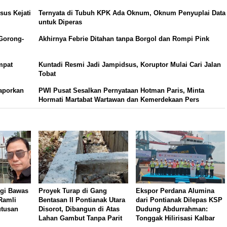
sus Kejati
Ternyata di Tubuh KPK Ada Oknum, Oknum Penyuplai Data
untuk Diperas
Gorong-
Akhirnya Febrie Ditahan tanpa Borgol dan Rompi Pink
mpat
Kuntadi Resmi Jadi Jampidsus, Koruptor Mulai Cari Jalan
Tobat
aporkan
PWI Pusat Sesalkan Pernyataan Hotman Paris, Minta
Hormati Martabat Wartawan dan Kemerdekaan Pers
gi Bawas
Proyek Turap di Gang
Ekspor Perdana Alumina
Ramli
Bentasan II Pontianak Utara
dari Pontianak Dilepas KSP
utusan
Disorot, Dibangun di Atas
Dudung Abdurrahman:
Lahan Gambut Tanpa Parit
Tonggak Hilirisasi Kalbar