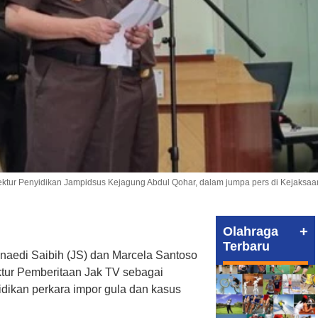
ektur Penyidikan Jampidsus Kejagung Abdul Qohar, dalam jumpa pers di Kejaksaa
+
Olahraga
Terbaru
naedi Saibih (JS) dan Marcela Santoso
ektur Pemberitaan Jak TV sebagai
idikan perkara impor gula dan kasus