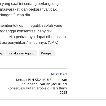
 yang saat ini sedang berlangsung,
f masyarakat, dan perkaranya tidak
sidangan,” ucap dia.
membentuk opini negatif, seolah yang
engganggu konsentrasi penyidik,
an mereka perkaranya dapat dibebaskan
asi penyidikan,” imbuhnya. (*/MK)
ng
Kejaksaan Agung
Korupsi
NEXT POST
Ketua LPLH-SDA MUI Sampaikan
Keuangan Syariah Jadi Kunci
Konservasi Hutan Tropis di Hari Bumi
2025