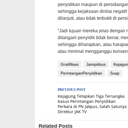
penyidikan maupun di persidangan
sehingga kejaksaan dinilai negati
dilanjuti, atau tidak terbukti di per
“Jadi tujuan mereka jelas dengan 
ditangani penyidik tidak benar, m
sehingga diharapkan, atau harap
atau minimal mengganggu konsentr
Gratifikasi
Jampidsus
Kejagu
PerintanganPenyidikan
Suap
Post
PREVIOUS POST
Kejagung Tetapkan Tiga Tersangka
navigation
Kasus Perintangan Penyidikan
Perkara di PN Jakpus, Salah Satunya
Direktur JAK TV
Related Posts