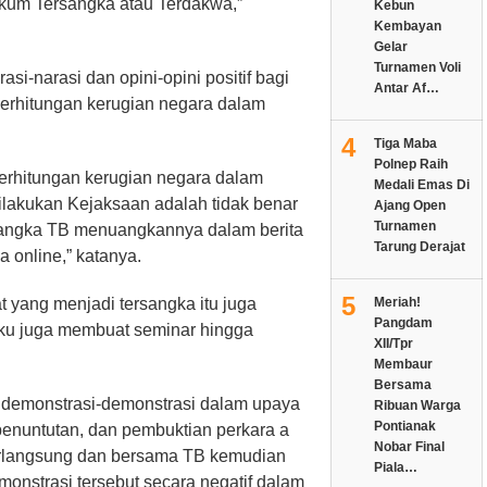
ukum Tersangka atau Terdakwa,”
Kebun
Kembayan
Gelar
Turnamen Voli
si-narasi dan opini-opini positif bagi
Antar Af…
perhitungan kerugian negara dalam
4
Tiga Maba
Polnep Raih
rhitungan kerugian negara dalam
Medali Emas Di
lakukan Kejaksaan adalah tidak benar
Ajang Open
Turnamen
angka TB menuangkannya dalam berita
Tarung Derajat
 online,” katanya.
5
yang menjadi tersangka itu juga
Meriah!
Pangdam
aku juga membuat seminar hingga
XII/Tpr
Membaur
Bersama
demonstrasi-demonstrasi dalam upaya
Ribuan Warga
Pontianak
enuntutan, dan pembuktian perkara a
Nobar Final
erlangsung dan bersama TB kemudian
Piala…
onstrasi tersebut secara negatif dalam