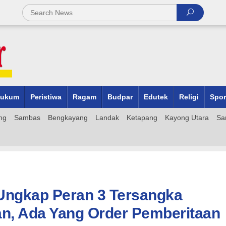
ukum
Peristiwa
Ragam
Budpar
Edutek
Religi
Spor
ng
Sambas
Bengkayang
Landak
Ketapang
Kayong Utara
Sa
Ungkap Peran 3 Tersangka
an, Ada Yang Order Pemberitaan