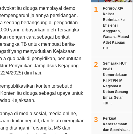
1
 advokat itu diduga membiayai demo
Porprov XIV
Kalbar
empengaruhi jalannya persidangan.
Berimbas ke
ya sedang berlangsung di pengadilan
Efisiensi
.000 yang dibayarkan oleh Tersangka
Anggaran,
an dengan cara sebagai berikut.
Wacana Mutasi
Atlet Kapuas
ersangka TB untuk membuat berita-
Hu…
negatif yang menyudutkan Kejaksaan
 a quo baik di penyidikan, penuntutan,
2
Semarak HUT
ektur Penyidikan Jampidsus Kejagung
ke-81
2/4/2025) dini hari.
Kemerdekaan
RI, PTPN IV
mpublikasikan konten tersebut di
Regional V
Kebun Gunung
 Konten itu diduga sebagai upaya untuk
Emas Gelar
hadap Kejaksaan.
Tur…
nnya di media sosial, media online,
3
Perkuat
an dinilai negatif, dan telah merugikan
Kebersamaan
yang ditangani Tersangka MS dan
dan Sportivitas,