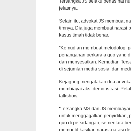
Tersangka JS selaku penasihat h
jelasnya.
Selain itu, advokat JS membuat nara
timnya. Dia juga membuat narasi 
kasus timah tidak benar.
“Kemudian membuat metodologi pe
penanganan perkara a quo yang di
dan menyesatkan. Kemudian Ters
di sejumlah media sosial dan media
Kejagung mengatakan dua advokat 
membiayai aksi demonstrasi. Pel
talkshow.
“Tersangka MS dan JS membiayai 
untuk menggagalkan penyidikan, p
quo di persidangan, sementara b
mempublikasikan narasi-narasi dem