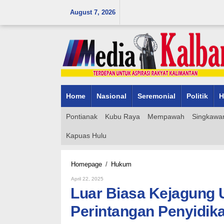
Skip
August 7, 2026
to
content
Home
Nasional
Seremonial
Politik
H
Pontianak
Kubu Raya
Mempawah
Singkawa
Kapuas Hulu
Luar
Homepage
/
Hukum
Biasa
By
April 22, 2025
Kejagung
Admin_mk_news
Luar Biasa Kejagung 
Ungkap
Peran
Perintangan Penyidik
3
Tersangka