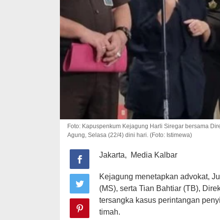
Foto: Kapuspenkum Kejagung Harli Siregar bersama Dir
Agung, Selasa (22/4) dini hari. (Foto: Istimewa)
Jakarta, Media Kalbar
Kejagung menetapkan advokat, Ju
(MS), serta Tian Bahtiar (TB), Dir
tersangka kasus perintangan peny
timah.