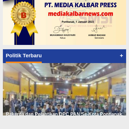
+
Politik Terbaru
Rakerda dan Pelantikan DPC PAN Se-Kota Pontianak,
700 Relawan Ikrar Siap Menangk…
In Peristiwa, Politik, Pontianak, Publik Figur
|
July 29, 2026