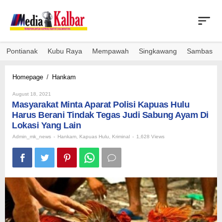
Skip
to
content
Pontianak
Kubu Raya
Mempawah
Singkawang
Sambas
Masyarakat
Homepage
/
Hankam
Minta
By
Aparat
August 18, 2021
Admin_mk_news
Masyarakat Minta Aparat Polisi Kapuas Hulu
Polisi
Kapuas
Harus Berani Tindak Tegas Judi Sabung Ayam Di
Hulu
Lokasi Yang Lain
Harus
Admin_mk_news
-
Hankam
,
Kapuas Hulu
,
Kriminal
-
1,628 Views
Berani
Tindak
Tegas
Judi
Sabung
Ayam
Di
Lokasi
Yang
Lain