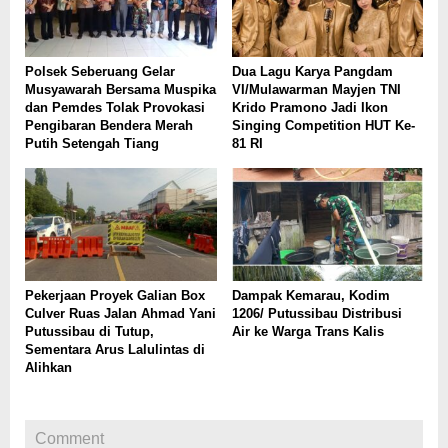
Polsek Seberuang Gelar
Dua Lagu Karya Pangdam
Musyawarah Bersama Muspika
VI/Mulawarman Mayjen TNI
dan Pemdes Tolak Provokasi
Krido Pramono Jadi Ikon
Pengibaran Bendera Merah
Singing Competition HUT Ke-
Putih Setengah Tiang
81 RI
Pekerjaan Proyek Galian Box
Dampak Kemarau, Kodim
Culver Ruas Jalan Ahmad Yani
1206/ Putussibau Distribusi
Putussibau di Tutup,
Air ke Warga Trans Kalis
Sementara Arus Lalulintas di
Alihkan
Comment