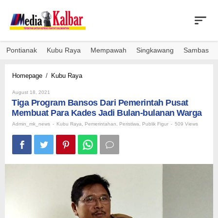
Skip
to
content
Pontianak
Kubu Raya
Mempawah
Singkawang
Sambas
Tiga
Homepage
/
Kubu Raya
Program
By
Bansos
August 18, 2021
Admin_mk_news
Tiga Program Bansos Dari Pemerintah Pusat
Dari
Pemerintah
Membuat Para Kades Jadi Bulan-bulanan Warga
Pusat
Admin_mk_news
-
Kubu Raya
,
Pemerintahan
,
Peristiwa
,
Publik Figur
-
509 Views
Membuat
Para
Kades
Jadi
Bulan-
bulanan
Warga