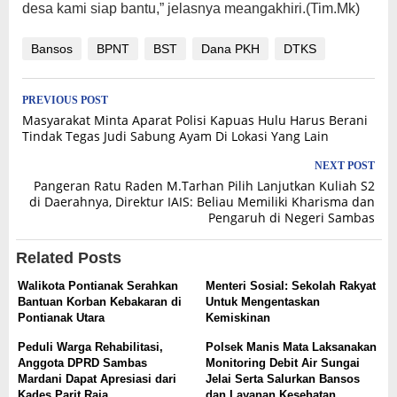
desa kami siap bantu,” jelasnya meangakhiri.(Tim.Mk)
Bansos
BPNT
BST
Dana PKH
DTKS
Post
PREVIOUS POST
Masyarakat Minta Aparat Polisi Kapuas Hulu Harus Berani
navigation
Tindak Tegas Judi Sabung Ayam Di Lokasi Yang Lain
NEXT POST
Pangeran Ratu Raden M.Tarhan Pilih Lanjutkan Kuliah S2
di Daerahnya, Direktur IAIS: Beliau Memiliki Kharisma dan
Pengaruh di Negeri Sambas
Related Posts
Walikota Pontianak Serahkan
Menteri Sosial: Sekolah Rakyat
Bantuan Korban Kebakaran di
Untuk Mengentaskan
Pontianak Utara
Kemiskinan
Peduli Warga Rehabilitasi,
Polsek Manis Mata Laksanakan
Anggota DPRD Sambas
Monitoring Debit Air Sungai
Mardani Dapat Apresiasi dari
Jelai Serta Salurkan Bansos
Kades Parit Raja
dan Layanan Kesehatan