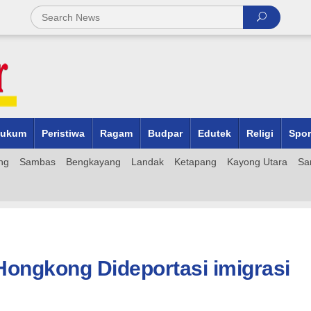
ukum
Peristiwa
Ragam
Budpar
Edutek
Religi
Spor
ng
Sambas
Bengkayang
Landak
Ketapang
Kayong Utara
Sa
Hongkong Dideportasi imigrasi