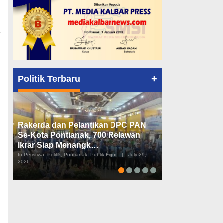
+
Politik Terbaru
Rakerda dan Pelantikan DPC PAN
Peta Politik K
Se-Kota Pontianak, 700 Relawan
Tiga Dapil da
Ikrar Siap Menangk…
Diusulkan
In Peristiwa, Politik, Pontianak, Publik Figur
|
July 29,
In Pemerintahan, Perist
2026
2026