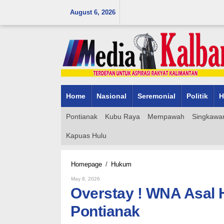
Skip
August 6, 2026
to
content
Home
Nasional
Seremonial
Politik
H
Pontianak
Kubu Raya
Mempawah
Singkawa
Kapuas Hulu
Overstay
Homepage
/
Hukum
!
By
May 8, 2026
WNA
Admin_mk_news
Overstay ! WNA Asal 
Asal
Hongkong
Pontianak
Dideportasi
imigrasi