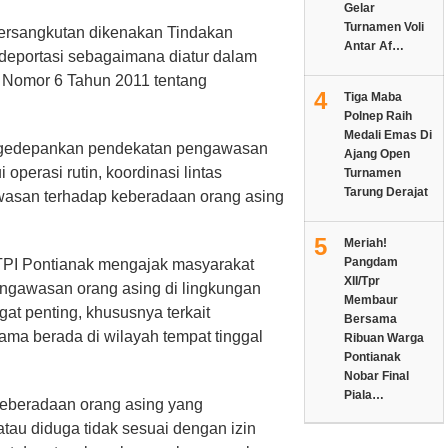
Gelar
Turnamen Voli
bersangkutan dikenakan Tindakan
Antar Af…
 deportasi sebagaimana diatur dalam
 Nomor 6 Tahun 2011 tentang
4
Tiga Maba
Polnep Raih
Medali Emas Di
engedepankan pendekatan pengawasan
Ajang Open
perasi rutin, koordinasi lintas
Turnamen
Tarung Derajat
awasan terhadap keberadaan orang asing
5
Meriah!
Pangdam
 I TPI Pontianak mengajak masyarakat
XII/Tpr
pengawasan orang asing di lingkungan
Membaur
gat penting, khususnya terkait
Bersama
ama berada di wilayah tempat tinggal
Ribuan Warga
Pontianak
Nobar Final
Piala…
eberadaan orang asing yang
tau diduga tidak sesuai dengan izin