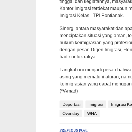
tinggal dan kegiatannya, masyara
Kantor Imigrasi terdekat maupun m
Imigrasi Kelas I TPI Pontianak.
Sinergi antara masyarakat dan a
menciptakan situasi yang aman, t
hukum keimigrasian yang profesion
dengan pesan Dirjen Imigrasi, He
hadir untuk rakyat.
Langkah ini menjadi pesan bahwa 
asing yang mematuhi aturan, namu
keimigrasian yang dapat menggang
(*/Amad)
Deportasi
Imigrasi
Imigrasi Ke
Overstay
WNA
Post
PREVIOUS POST