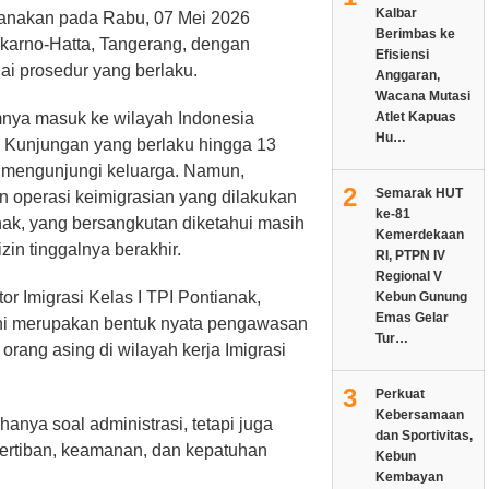
Kalbar
ksanakan pada Rabu, 07 Mei 2026
Berimbas ke
ekarno-Hatta, Tangerang, dengan
Efisiensi
ai prosedur yang berlaku.
Anggaran,
Wacana Mutasi
nya masuk ke wilayah Indonesia
Atlet Kapuas
Hu…
 Kunjungan yang berlaku hingga 13
 mengunjungi keluarga. Namun,
2
Semarak HUT
 operasi keimigrasian yang dilakukan
ke-81
anak, yang bersangkutan diketahui masih
Kemerdekaan
zin tinggalnya berakhir.
RI, PTPN IV
Regional V
r Imigrasi Kelas I TPI Pontianak,
Kebun Gunung
Emas Gelar
i merupakan bentuk nyata pengawasan
Tur…
orang asing di wilayah kerja Imigrasi
3
Perkuat
Kebersamaan
nya soal administrasi, tetapi juga
dan Sportivitas,
ertiban, keamanan, dan kepatuhan
Kebun
Kembayan