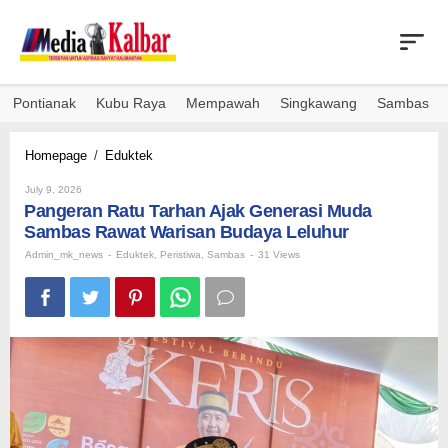
Skip
to
content
Pontianak
Kubu Raya
Mempawah
Singkawang
Sambas
Pangeran
Homepage
/
Eduktek
Ratu
By
Tarhan
July 9, 2026
Admin_mk_news
Pangeran Ratu Tarhan Ajak Generasi Muda
Ajak
Generasi
Sambas Rawat Warisan Budaya Leluhur
Muda
Admin_mk_news
-
Eduktek
,
Peristiwa
,
Sambas
-
31 Views
Sambas
Rawat
Warisan
Budaya
Leluhur