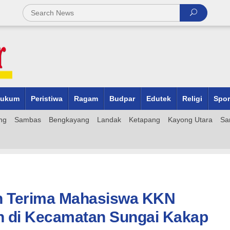
ukum
Peristiwa
Ragam
Budpar
Edutek
Religi
Spor
ng
Sambas
Bengkayang
Landak
Ketapang
Kayong Utara
Sa
h Terima Mahasiswa KKN
n di Kecamatan Sungai Kakap