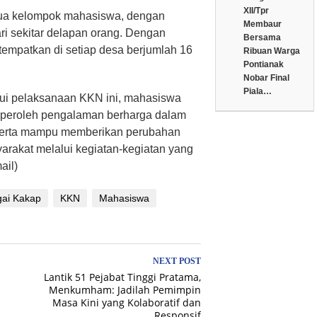
XII/Tpr
 dua kelompok mahasiswa, dengan
Membaur
ri sekitar delapan orang. Dengan
Bersama
tempatkan di setiap desa berjumlah 16
Ribuan Warga
Pontianak
Nobar Final
Piala…
ui pelaksanaan KKN ini, mahasiswa
peroleh pengalaman berharga dalam
serta mampu memberikan perubahan
yarakat melalui kegiatan-kegiatan yang
ail)
ai Kakap
KKN
Mahasiswa
NEXT POST
Lantik 51 Pejabat Tinggi Pratama,
Menkumham: Jadilah Pemimpin
Masa Kini yang Kolaboratif dan
Responsif