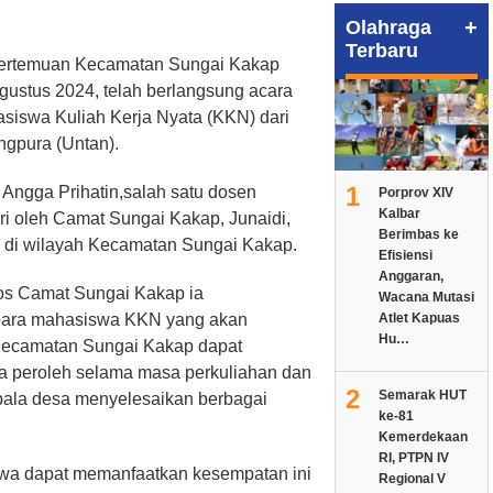
+
Olahraga
Terbaru
 Pertemuan Kecamatan Sungai Kakap
ustus 2024, telah berlangsung acara
siswa Kuliah Kerja Nyata (KKN) dari
ngpura (Untan).
1
h Angga Prihatin,salah satu dosen
Porprov XIV
Kalbar
ri oleh Camat Sungai Kakap, Junaidi,
Berimbas ke
a di wilayah Kecamatan Sungai Kakap.
Efisiensi
Anggaran,
os Camat Sungai Kakap ia
Wacana Mutasi
para mahasiswa KKN yang akan
Atlet Kapuas
Hu…
 Kecamatan Sungai Kakap dapat
ka peroleh selama masa perkuliahan dan
2
Semarak HUT
pala desa menyelesaikan berbagai
ke-81
Kemerdekaan
RI, PTPN IV
swa dapat memanfaatkan kesempatan ini
Regional V