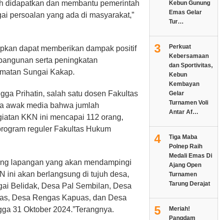
h didapatkan dan membantu pemerintah
Kebun Gunung
Emas Gelar
i persoalan yang ada di masyarakat,”
Tur…
3
Perkuat
pkan dapat memberikan dampak positif
Kebersamaan
angunan serta peningkatan
dan Sportivitas,
amatan Sungai Kakap.
Kebun
Kembayan
a Prihatin, salah satu dosen Fakultas
Gelar
Turnamen Voli
a awak media bahwa jumlah
Antar Af…
giatan KKN ini mencapai 112 orang,
rogram reguler Fakultas Hukum
4
Tiga Maba
Polnep Raih
Medali Emas Di
bing lapangan yang akan mendampingi
Ajang Open
ini akan berlangsung di tujuh desa,
Turnamen
Tarung Derajat
gai Belidak, Desa Pal Sembilan, Desa
gas, Desa Rengas Kapuas, dan Desa
5
ngga 31 Oktober 2024.”Terangnya.
Meriah!
Pangdam