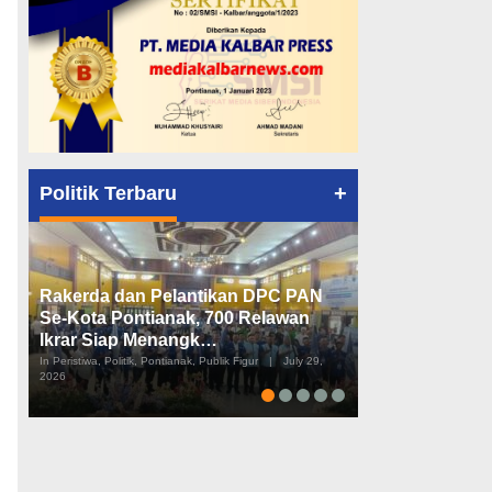
+
Politik Terbaru
Rakerda dan Pelantikan DPC PAN
Peta Politik K
Se-Kota Pontianak, 700 Relawan
Tiga Dapil da
Ikrar Siap Menangk…
Diusulkan
In Peristiwa, Politik, Pontianak, Publik Figur
|
July 29,
In Pemerintahan, Perist
2026
2026