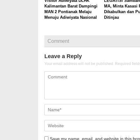
Visitor Adiwiyata DLHK
LEGATISI Samban
Kalimantan Barat Dampingi
MA, Minta Kasasi 
MAN 2 Pontianak Melaju
Dikabulkan dan P
Menuju Adiwiyata Nasional
Ditinjau
Comment
Leave a Reply
Your email address will not be published.
Required fiel
Save my name, email, and website in this bro