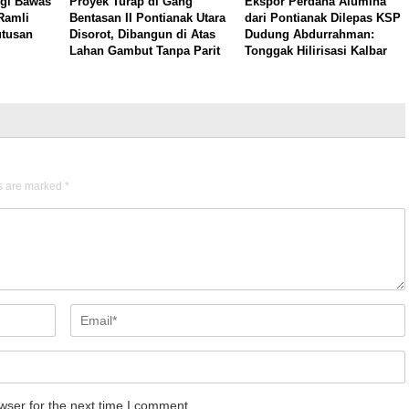
gi Bawas
Proyek Turap di Gang
Ekspor Perdana Alumina
Ramli
Bentasan II Pontianak Utara
dari Pontianak Dilepas KSP
utusan
Disorot, Dibangun di Atas
Dudung Abdurrahman:
Lahan Gambut Tanpa Parit
Tonggak Hilirisasi Kalbar
ds are marked
*
wser for the next time I comment.