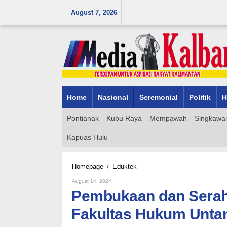
Skip
August 7, 2026
to
content
Home
Nasional
Seremonial
Politik
H
Pontianak
Kubu Raya
Mempawah
Singkawa
Kapuas Hulu
Pembukaan
Homepage
/
Eduktek
dan
By
August 14, 2024
Serah
Admin_mk_news
Pembukaan dan Sera
Terima
Mahasiswa
Fakultas Hukum Unta
KKN
Fakultas