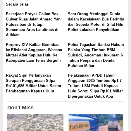
Secara Jelas
Pekerjaan Proyek Galian Box
Satu Orang Meninggal Dunia
Culver Ruas Jalan Ahmad Yani
dalam Kecelakaan Bus Perintis
Putussibau di Tutup,
dan Sepeda Motor di Silat Hilir,
Sementara Arus Lalulintas di
Polisi Lakukan Penyelidikan
Alihkan
Porprov XIV Kalbar Berimbas
Polisi Tegaskan Sanksi Hukum
ke Efisiensi Anggaran, Wacana
Pelaku Yang Timbun BBM
Mutasi Atlet Kapuas Hulu Ke
Subsidi, Ancaman Hukuman 6
Kabupaten Lain Terus Bergulir
Tahun Penjara dan Denda
Puluhan Miliar
Rakyat Sipil Pertanyakan
Pelaksanaan APBD Tahun
Serapan Penggunaan Silpa
Anggaran 2025 Tembus Rp1,7
Rp101,686 Miliiar Untuk Sektor
Triliun, LSM Peduli Kapuas
Pembagunan Kapuas Hulu
Hulu Soroti Silpa Rp101 Miliar
Dipergunakan Untuk Apa
Don't Miss