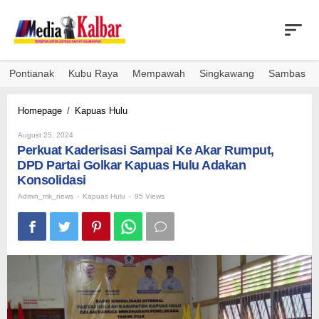
Skip
to
content
Pontianak
Kubu Raya
Mempawah
Singkawang
Sambas
Perkuat
Homepage
/
Kapuas Hulu
Kaderisasi
By
Sampai
August 25, 2024
Admin_mk_news
Perkuat Kaderisasi Sampai Ke Akar Rumput,
Ke
Akar
DPD Partai Golkar Kapuas Hulu Adakan
Rumput,
Konsolidasi
DPD
Admin_mk_news
-
Kapuas Hulu
-
95 Views
Partai
Golkar
Kapuas
Hulu
Adakan
Konsolidasi