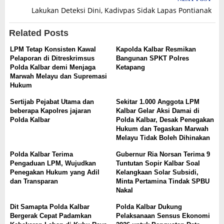
Lakukan Deteksi Dini, Kadivpas Sidak Lapas Pontianak
Related Posts
LPM Tetap Konsisten Kawal
Kapolda Kalbar Resmikan
Pelaporan di Ditreskrimsus
Bangunan SPKT Polres
Polda Kalbar demi Menjaga
Ketapang
Marwah Melayu dan Supremasi
Hukum
Sertijab Pejabat Utama dan
Sekitar 1.000 Anggota LPM
beberapa Kapolres jajaran
Kalbar Gelar Aksi Damai di
Polda Kalbar
Polda Kalbar, Desak Penegakan
Hukum dan Tegaskan Marwah
Melayu Tidak Boleh Dihinakan
Polda Kalbar Terima
Gubernur Ria Norsan Terima 9
Pengaduan LPM, Wujudkan
Tuntutan Sopir Kalbar Soal
Penegakan Hukum yang Adil
Kelangkaan Solar Subsidi,
dan Transparan
Minta Pertamina Tindak SPBU
Nakal
Dit Samapta Polda Kalbar
Polda Kalbar Dukung
Bergerak Cepat Padamkan
Pelaksanaan Sensus Ekonomi