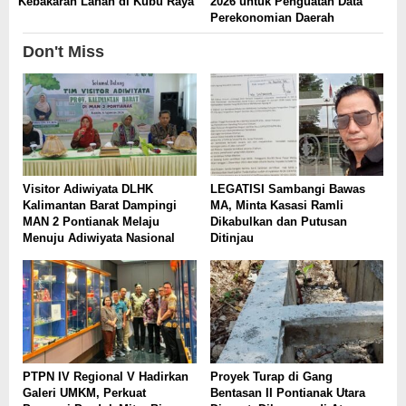
Kebakaran Lahan di Kubu Raya
2026 untuk Penguatan Data
Perekonomian Daerah
Don't Miss
Visitor Adiwiyata DLHK
LEGATISI Sambangi Bawas
Kalimantan Barat Dampingi
MA, Minta Kasasi Ramli
MAN 2 Pontianak Melaju
Dikabulkan dan Putusan
Menuju Adiwiyata Nasional
Ditinjau
PTPN IV Regional V Hadirkan
Proyek Turap di Gang
Galeri UMKM, Perkuat
Bentasan II Pontianak Utara