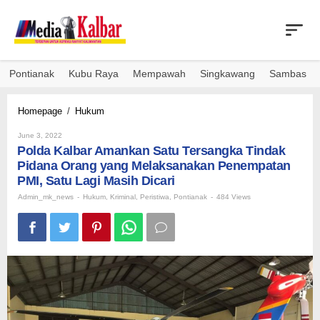
Skip
to
content
Pontianak
Kubu Raya
Mempawah
Singkawang
Sambas
Polda
Homepage
/
Hukum
Kalbar
By
Amankan
June 3, 2022
Admin_mk_news
Polda Kalbar Amankan Satu Tersangka Tindak
Satu
Tersangka
Pidana Orang yang Melaksanakan Penempatan
Tindak
PMI, Satu Lagi Masih Dicari
Pidana
Admin_mk_news
-
Hukum
,
Kriminal
,
Peristiwa
,
Pontianak
-
484 Views
Orang
yang
Melaksanakan
Penempatan
PMI,
Satu
Lagi
Masih
Dicari