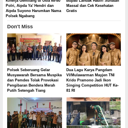
Kinerja Gemilang di Usia ke-80
Bupati Landak Hadiri Sunatan
Polri, Aipda Ya’ Hendri dan
Massal dan Cek Kesehatan
Aipda Suyono Harumkan Nama
Gratis
Polsek Ngabang
Don't Miss
Polsek Seberuang Gelar
Dua Lagu Karya Pangdam
Musyawarah Bersama Muspika
VI/Mulawarman Mayjen TNI
dan Pemdes Tolak Provokasi
Krido Pramono Jadi Ikon
Pengibaran Bendera Merah
Singing Competition HUT Ke-
Putih Setengah Tiang
81 RI