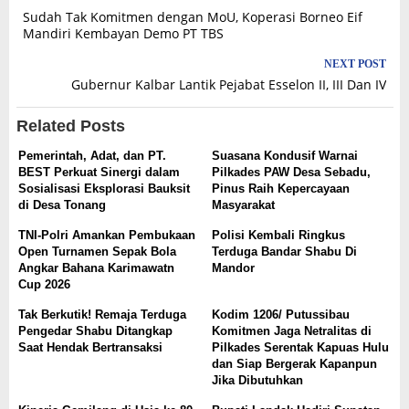
Post
Sudah Tak Komitmen dengan MoU, Koperasi Borneo Eif
navigation
Mandiri Kembayan Demo PT TBS
NEXT POST
Gubernur Kalbar Lantik Pejabat Esselon II, III Dan IV
Related Posts
Pemerintah, Adat, dan PT.
Suasana Kondusif Warnai
BEST Perkuat Sinergi dalam
Pilkades PAW Desa Sebadu,
Sosialisasi Eksplorasi Bauksit
Pinus Raih Kepercayaan
di Desa Tonang
Masyarakat
TNI-Polri Amankan Pembukaan
Polisi Kembali Ringkus
Open Turnamen Sepak Bola
Terduga Bandar Shabu Di
Angkar Bahana Karimawatn
Mandor
Cup 2026
Tak Berkutik! Remaja Terduga
Kodim 1206/ Putussibau
Pengedar Shabu Ditangkap
Komitmen Jaga Netralitas di
Saat Hendak Bertransaksi
Pilkades Serentak Kapuas Hulu
dan Siap Bergerak Kapanpun
Jika Dibutuhkan