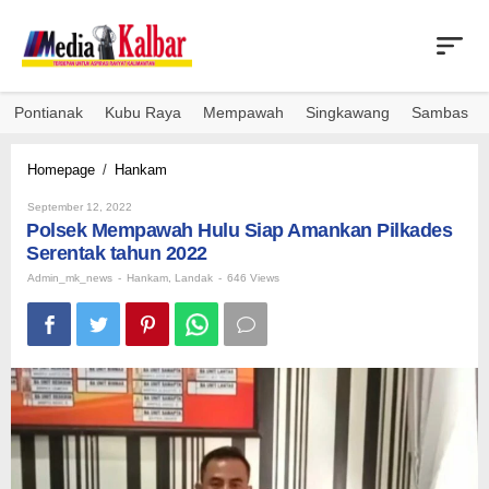
Skip
to
content
Pontianak
Kubu Raya
Mempawah
Singkawang
Sambas
Polsek
Homepage
/
Hankam
Mempawah
By
Hulu
September 12, 2022
Admin_mk_news
Polsek Mempawah Hulu Siap Amankan Pilkades
Siap
Amankan
Serentak tahun 2022
Pilkades
Admin_mk_news
-
Hankam
,
Landak
-
646 Views
Serentak
tahun
2022