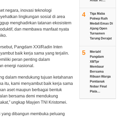
Antar Af…
et negara, inovasi teknologi
4
Tiga Maba
yehatkan lingkungan sosial di area
Polnep Raih
nggup menghadirkan tatanan ekosistem
Medali Emas Di
Ajang Open
roduktif, dan membawa manfaat nyata
Turnamen
iko.
Tarung Derajat
tersebut, Pangdam XXI/Radin Inten
5
Meriah!
yambut baik kerja sama yang terjalin.
Pangdam
miliki peran penting dalam
XII/Tpr
 energi nasional.
Membaur
Bersama
Ribuan Warga
ing dalam mendukung tujuan ketahanan
Pontianak
na itu, kami menyambut baik kerja sama
Nobar Final
an aset maupun berbagai bentuk
Piala…
rjalan bersama demi mendukung
kat,” ungkap Mayjen TNI Kristomei.
gi yang dibangun membuka peluang