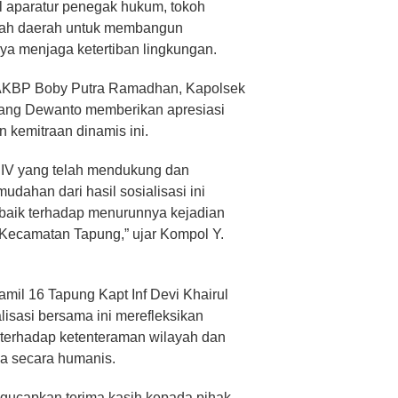
l aparatur penegak hukum, tokoh
ntah daerah untuk membangun
a menjaga ketertiban lingkungan.
 AKBP Boby Putra Ramadhan, Kapolsek
ng Dewanto memberikan apresiasi
n kemitraan dinamis ini.
 IV yang telah mendukung dan
udahan dari hasil sosialisasi ini
baik terhadap menurunnya kejadian
 Kecamatan Tapung,” ujar Kompol Y.
mil 16 Tapung Kapt Inf Devi Khairul
sasi bersama ini merefleksikan
si terhadap ketenteraman wilayah dan
a secara humanis.
gucapkan terima kasih kepada pihak