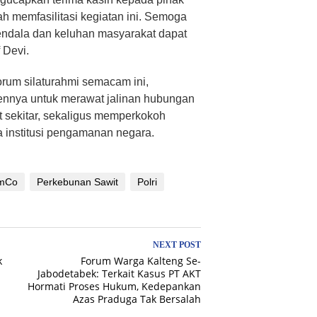
h memfasilitasi kegiatan ini. Semoga
endala dan keluhan masyarakat dapat
 Devi.
forum silaturahmi semacam ini,
nnya untuk merawat jalinan hubungan
 sekitar, sekaligus memperkokoh
 institusi pengamanan negara.
mCo
Perkebunan Sawit
Polri
NEXT POST
k
Forum Warga Kalteng Se-
Jabodetabek: Terkait Kasus PT AKT
Hormati Proses Hukum, Kedepankan
Azas Praduga Tak Bersalah