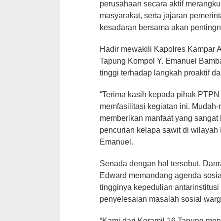
perusahaan secara aktif merangku
masyarakat, serta jajaran pemeri
kesadaran bersama akan pentingny
Hadir mewakili Kapolres Kampar
Tapung Kompol Y. Emanuel Bamba
tinggi terhadap langkah proaktif da
“Terima kasih kepada pihak PTPN
memfasilitasi kegiatan ini. Mudah-m
memberikan manfaat yang sangat 
pencurian kelapa sawit di wilayah
Emanuel.
Senada dengan hal tersebut, Danra
Edward memandang agenda sosiali
tingginya kepedulian antarinstitu
penyelesaian masalah sosial warg
“Kami dari Koramil 16 Tapung men