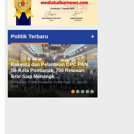
+
Politik Terbaru
Rakerda dan Pelantikan DPC PAN
Peta Politik K
Se-Kota Pontianak, 700 Relawan
Tiga Dapil da
Ikrar Siap Menangk…
Diusulkan
In Peristiwa, Politik, Pontianak, Publik Figur
|
July 29,
In Pemerintahan, Perist
2026
2026