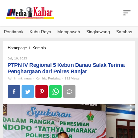
Skip
to
content
Pontianak
Kubu Raya
Mempawah
Singkawang
Sambas
PTPN
Homepage
/
Kombis
IV
By
Regional
July 16, 2025
Admin_mk_news
PTPN IV Regional 5 Kebun Danau Salak Terima
5
Kebun
Penghargaan dari Polres Banjar
Danau
Admin_mk_news
-
Kombis
,
Peristiwa
-
382 Views
Salak
Terima
Penghargaan
dari
Polres
Banjar