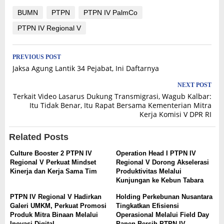
BUMN
PTPN
PTPN IV PalmCo
PTPN IV Regional V
Post
PREVIOUS POST
Jaksa Agung Lantik 34 Pejabat, Ini Daftarnya
navigation
NEXT POST
Terkait Video Lasarus Dukung Transmigrasi, Wagub Kalbar:
Itu Tidak Benar, Itu Rapat Bersama Kementerian Mitra
Kerja Komisi V DPR RI
Related Posts
Culture Booster 2 PTPN IV
Operation Head I PTPN IV
Regional V Perkuat Mindset
Regional V Dorong Akselerasi
Kinerja dan Kerja Sama Tim
Produktivitas Melalui
Kunjungan ke Kebun Tabara
PTPN IV Regional V Hadirkan
Holding Perkebunan Nusantara
Galeri UMKM, Perkuat Promosi
Tingkatkan Efisiensi
Produk Mitra Binaan Melalui
Operasional Melalui Field Day
Inovasi Digital
Panen Bersih PTPN IV