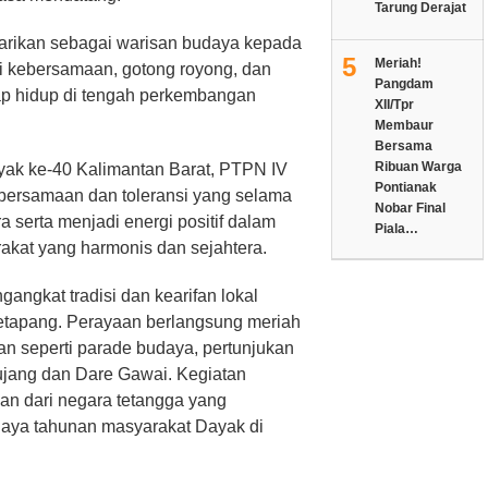
Tarung Derajat
estarikan sebagai warisan budaya kepada
5
Meriah!
ai kebersamaan, gotong royong, dan
Pangdam
tap hidup di tengah perkembangan
XII/Tpr
Membaur
Bersama
Ribuan Warga
yak ke-40 Kalimantan Barat, PTPN IV
Pontianak
bersamaan dan toleransi yang selama
Nobar Final
ra serta menjadi energi positif dalam
Piala…
at yang harmonis dan sejahtera.
angkat tradisi dan kearifan lokal
tapang. Perayaan berlangsung meriah
an seperti parade budaya, pertunjukan
 Bujang dan Dare Gawai. Kegiatan
awan dari negara tetangga yang
ya tahunan masyarakat Dayak di