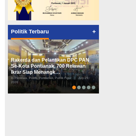
+
Politik Terbaru
Rakerda dan Pelantikan DPC PAN
Peta Politik K
Se-Kota Pontianak, 700 Relawan
Tiga Dapil da
Ikrar Siap Menangk…
Diusulkan
In Peristiwa, Politik, Pontianak, Publik Figur
|
July 29,
In Pemerintahan, Perist
2026
2026