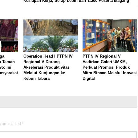
Kesiapan Kerja, Serap Lebih dari 1.300 Peserta Magang
ga
Operation Head I PTPN IV
PTPN IV Regional V
n Taman
Regional V Dorong
Hadirkan Galeri UMKM,
o: Ini
Akselerasi Produktivitas
Perkuat Promosi Produk
asyarakat
Melalui Kunjungan ke
Mitra Binaan Melalui Inovasi
Kebun Tabara
Digital
ds are marked
*