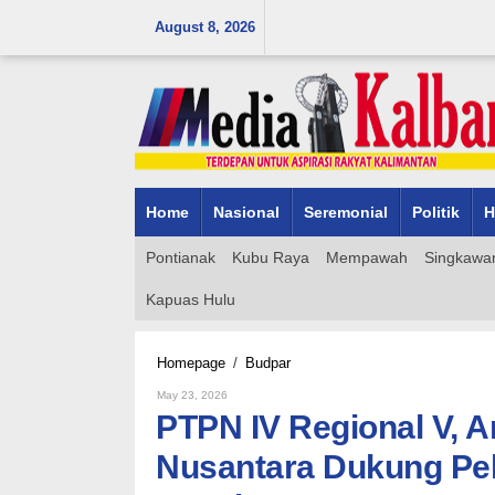
Skip
August 8, 2026
to
content
Home
Nasional
Seremonial
Politik
H
Pontianak
Kubu Raya
Mempawah
Singkawa
Kapuas Hulu
PTPN
Homepage
/
Budpar
IV
By
May 23, 2026
Regional
Admin_mk_news
PTPN IV Regional V, 
V,
Anak
Nusantara Dukung Pel
Usaha
Holding