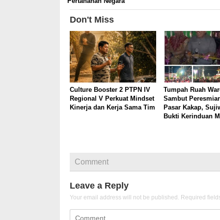
Pertahanan Negara
Don't Miss
Culture Booster 2 PTPN IV
Tumpah Ruah War
Regional V Perkuat Mindset
Sambut Peresmia
Kinerja dan Kerja Sama Tim
Pasar Kakap, Sujiw
Bukti Kerinduan M
Comment
Leave a Reply
Your email address will not be published.
Required fiel