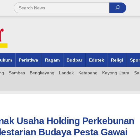
ukum
Peristiwa
Ragam
Budpar
Edutek
Religi
Spor
ng
Sambas
Bengkayang
Landak
Ketapang
Kayong Utara
Sa
Anak Usaha Holding Perkebunan
estarian Budaya Pesta Gawai