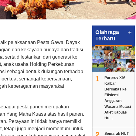
+
Olahraga
Terbaru
aik pelaksanaan Pesta Gawai Dayak
gian dari kekayaan budaya dan tradisi
 serta dilestarikan dari generasi ke
t, anak usaha Holding Perkebunan
ipasi sebagai bentuk dukungan terhadap
1
Porprov XIV
emperkuat semangat kebersamaan,
Kalbar
engah keberagaman masyarakat
Berimbas ke
Efisiensi
Anggaran,
sebagai pesta panen merupakan
Wacana Mutasi
Atlet Kapuas
an Yang Maha Kuasa atas hasil panen,
Hu…
an. Perayaan ini tidak hanya memiliki
at, tetapi juga menjadi momentum untuk
2
Semarak HUT
araan, serta keharmonisan masyarakat