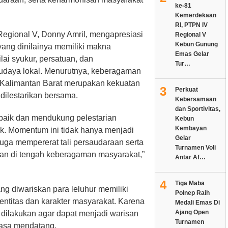
ke-81
Kemerdekaan
RI, PTPN IV
egional V, Donny Amril, mengapresiasi
Regional V
Kebun Gunung
ang dinilainya memiliki makna
Emas Gelar
ai syukur, persatuan, dan
Tur…
udaya lokal. Menurutnya, keberagaman
 Kalimantan Barat merupakan kekuatan
3
Perkuat
 dilestarikan bersama.
Kebersamaan
dan Sportivitas,
aik dan mendukung pelestarian
Kebun
Kembayan
k. Momentum ini tidak hanya menjadi
Gelar
juga mempererat tali persaudaraan serta
Turnamen Voli
n di tengah keberagaman masyarakat,”
Antar Af…
4
Tiga Maba
ng diwariskan para leluhur memiliki
Polnep Raih
entitas dan karakter masyarakat. Karena
Medali Emas Di
Ajang Open
s dilakukan agar dapat menjadi warisan
Turnamen
masa mendatang.