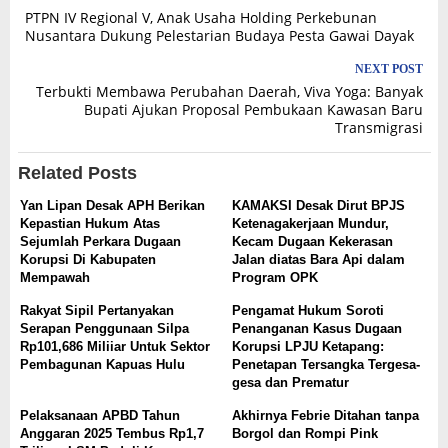
PTPN IV Regional V, Anak Usaha Holding Perkebunan
navigation
Nusantara Dukung Pelestarian Budaya Pesta Gawai Dayak
NEXT POST
Terbukti Membawa Perubahan Daerah, Viva Yoga: Banyak
Bupati Ajukan Proposal Pembukaan Kawasan Baru
Transmigrasi
Related Posts
Yan Lipan Desak APH Berikan
KAMAKSI Desak Dirut BPJS
Kepastian Hukum Atas
Ketenagakerjaan Mundur,
Sejumlah Perkara Dugaan
Kecam Dugaan Kekerasan
Korupsi Di Kabupaten
Jalan diatas Bara Api dalam
Mempawah
Program OPK
Rakyat Sipil Pertanyakan
Pengamat Hukum Soroti
Serapan Penggunaan Silpa
Penanganan Kasus Dugaan
Rp101,686 Miliiar Untuk Sektor
Korupsi LPJU Ketapang:
Pembagunan Kapuas Hulu
Penetapan Tersangka Tergesa-
gesa dan Prematur
Pelaksanaan APBD Tahun
Akhirnya Febrie Ditahan tanpa
Anggaran 2025 Tembus Rp1,7
Borgol dan Rompi Pink