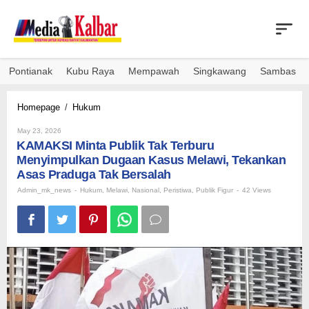
Skip
to
content
Pontianak
Kubu Raya
Mempawah
Singkawang
Sambas
KAMAKSI
Homepage
/
Hukum
Minta
By
Publik
May 23, 2026
Admin_mk_news
KAMAKSI Minta Publik Tak Terburu
Tak
Terburu
Menyimpulkan Dugaan Kasus Melawi, Tekankan
Menyimpulkan
Asas Praduga Tak Bersalah
Dugaan
Admin_mk_news
-
Hukum
,
Melawi
,
Nasional
,
Peristiwa
,
Publik Figur
-
42 Views
Kasus
Melawi,
Tekankan
Asas
Praduga
Tak
Bersalah