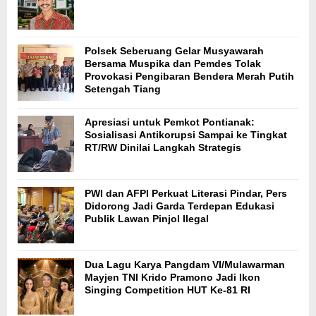
Polsek Seberuang Gelar Musyawarah
Bersama Muspika dan Pemdes Tolak
Provokasi Pengibaran Bendera Merah Putih
Setengah Tiang
Apresiasi untuk Pemkot Pontianak:
Sosialisasi Antikorupsi Sampai ke Tingkat
RT/RW Dinilai Langkah Strategis
PWI dan AFPI Perkuat Literasi Pindar, Pers
Didorong Jadi Garda Terdepan Edukasi
Publik Lawan Pinjol Ilegal
Dua Lagu Karya Pangdam VI/Mulawarman
Mayjen TNI Krido Pramono Jadi Ikon
Singing Competition HUT Ke-81 RI