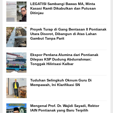
LEGATISI Sambangi Bawas MA, Minta
Kasasi Ramli Dikabulkan dan Putusan
Ditinjau
Proyek Turap di Gang Bentasan II Pontianak
Utara Disorot, Dibangun di Atas Lahan
Gambut Tanpa Parit
Ekspor Perdana Alumina dari Pontianak
Dilepas KSP Dudung Abdurrahman:
Tonggak Hilirisasi Kalbar
Tuduhan Selingkuh Oknum Guru Di
Mempawah, Ini Klarifikasi SN
Mengenal Prof. Dr. Wajidi Sayadi, Rektor
IAIN Pontianak yang Baru Terpilih