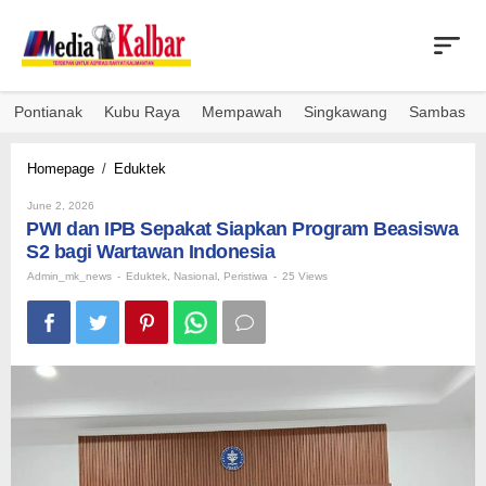
Skip
to
content
Pontianak
Kubu Raya
Mempawah
Singkawang
Sambas
PWI
Homepage
/
Eduktek
dan
By
IPB
June 2, 2026
Admin_mk_news
PWI dan IPB Sepakat Siapkan Program Beasiswa
Sepakat
Siapkan
S2 bagi Wartawan Indonesia
Program
Admin_mk_news
-
Eduktek
,
Nasional
,
Peristiwa
-
25 Views
Beasiswa
S2
bagi
Wartawan
Indonesia