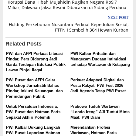
Korupsi Dana Hibah Mujahidin Rugikan Negara Rp9,7
navigation
Miliar, Dakwaan Jaksa Resmi Dibacakan di Sidang Perdana
NEXT POST
Holding Perkebunan Nusantara Perkuat Kepedulian Sosial,
PTPN I Sembelih 304 Hewan Kurban
Related Posts
PWI dan AFPI Perkuat Literasi
PWI Kalbar Prihatin dan
Pindar, Pers Didorong Jadi
Mengecam Dugaan Intimidasi
Garda Terdepan Edukasi Publik
terhadap Wartawan di Ketapang
Lawan Pinjol Ilegal
PWI Pusat dan AFPI Gelar
Perkuat Adaptasi Digital dan
Workshop Jurnalistik Bahas
Pesta Rakyat, PWI Fest 2026
Pindar, Inklusi Keuangan, dan
Jadi Agenda Tetap PWI Pusat
Perlindungan Publik
Untuk Persatuan Indonesia,
Prabowo Tuduh Wartawan
PWI Pusat dan Hotman Paris
“Londo Ireng” AJI Tuntut Minta
Sepakat Akhiri Polemik
Maaf, PWI Diam
PWI Kalbar Dukung Langkah
Merendahkan Profesi
PWI Pusat Laporkan Hotman
Wartawan, Hotman Paris