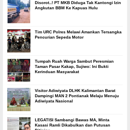
Disorot..! PT MKB Diduga Tak Kantongi Izin
Angkutan BBM Ke Kapuas Hulu
Tim URC Polres Melawi Amankan Tersangka
Pencurian Sepeda Motor
Tumpah Ruah Warga Sambut Peresmian
Taman Pasar Kakap, Sujiwo: Ini Bukti
Kerinduan Masyarakat
Visitor Adiwiyata DLHK Kalimantan Barat
Dampingi MAN 2 Pontianak Melaju Menuju
Adiwiyata Nasional
LEGATISI Sambangi Bawas MA, Minta
Kasasi Ramli Dikabulkan dan Putusan