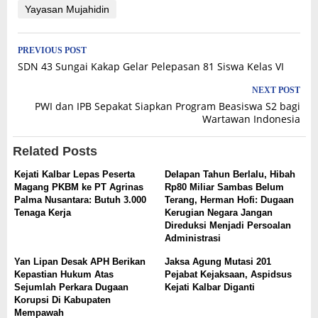
Yayasan Mujahidin
Post
PREVIOUS POST
SDN 43 Sungai Kakap Gelar Pelepasan 81 Siswa Kelas VI
navigation
NEXT POST
PWI dan IPB Sepakat Siapkan Program Beasiswa S2 bagi
Wartawan Indonesia
Related Posts
Kejati Kalbar Lepas Peserta
Delapan Tahun Berlalu, Hibah
Magang PKBM ke PT Agrinas
Rp80 Miliar Sambas Belum
Palma Nusantara: Butuh 3.000
Terang, Herman Hofi: Dugaan
Tenaga Kerja
Kerugian Negara Jangan
Direduksi Menjadi Persoalan
Administrasi
Yan Lipan Desak APH Berikan
Jaksa Agung Mutasi 201
Kepastian Hukum Atas
Pejabat Kejaksaan, Aspidsus
Sejumlah Perkara Dugaan
Kejati Kalbar Diganti
Korupsi Di Kabupaten
Mempawah