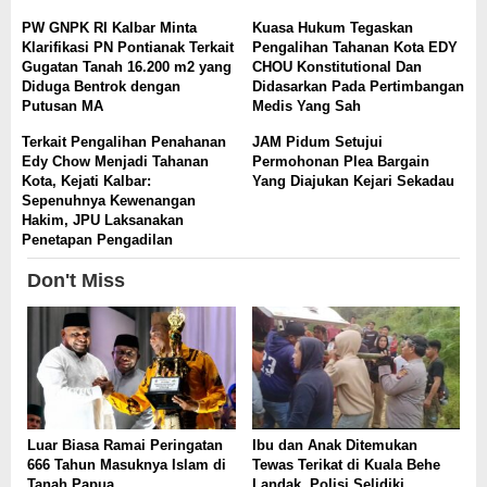
PW GNPK RI Kalbar Minta
Kuasa Hukum Tegaskan
Klarifikasi PN Pontianak Terkait
Pengalihan ‎Tahanan Kota EDY
Gugatan Tanah 16.200 m2 yang
CHOU Konstitutional Dan
Diduga Bentrok dengan
Didasarkan Pada Pertimbangan
Putusan MA
Medis Yang Sah
Terkait Pengalihan Penahanan
JAM Pidum Setujui
Edy Chow Menjadi Tahanan
Permohonan Plea Bargain
Kota, Kejati Kalbar:
Yang Diajukan Kejari Sekadau
Sepenuhnya Kewenangan
Hakim, JPU Laksanakan
Penetapan Pengadilan
Don't Miss
Luar Biasa Ramai Peringatan
Ibu dan Anak Ditemukan
666 Tahun Masuknya Islam di
Tewas Terikat di Kuala Behe
Tanah Papua
Landak, Polisi Selidiki