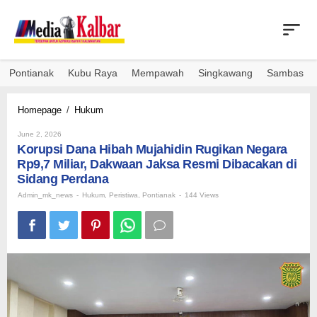
Skip
to
content
Pontianak
Kubu Raya
Mempawah
Singkawang
Sambas
Korupsi
Homepage
/
Hukum
Dana
By
Hibah
June 2, 2026
Admin_mk_news
Korupsi Dana Hibah Mujahidin Rugikan Negara
Mujahidin
Rugikan
Rp9,7 Miliar, Dakwaan Jaksa Resmi Dibacakan di
Negara
Sidang Perdana
Rp9,7
Admin_mk_news
-
Hukum
,
Peristiwa
,
Pontianak
-
144 Views
Miliar,
Dakwaan
Jaksa
Resmi
Dibacakan
di
Sidang
Perdana