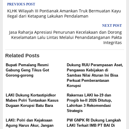
Post
PREVIOUS POST
KLHK Wilayah III Pontianak Amankan Truk Bermuatan Kayu
navigation
Ilegal dari Ketapang Lakukan Pendalaman
NEXT POST
Jasa Raharja Apresiasi Penurunan Kecelakaan dan Dorong
Keselamatan Lalu Lintas Melalui Penandatanganan Pakta
Integritas
Related Posts
Bupati Pemalang Resmi
Dukung RUU Perampasan Aset,
Gabung Geng Tikus Got
Pengawas Kebijakan di
Gorong-gorong
Sambas Nilai Aturan Ini Bisa
Perkuat Pemberantasan
Korupsi
LAKI Dukung Kortastipidkor
Rakernas LAKI ke-19 dan
Mabes Polri Tuntaskan Kasus
Progib ke-II 2026 Ditutup,
Dugaan Korupsi Batu Bara
Lahirkan 3 Rekomendasi
Strategis
LAKI: Polri dan Kejaksaan
PW GNPK RI Dukung Langkah
Agung Harus Akur, Jangan
LAKI Terkait IMB PT BAI Di