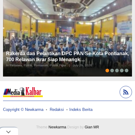
Rakerda dan Pelantikan DPC PAN Se-Kota Pontianak,
700 Relawan Ikrar Siap Menangk…
In Peristiwa, Politik, Pontianak, Publik Figur
|
July 29, 2026
Copyright © Newkarma
Redaksi
Indeks Berita
Theme
Newkarma
Design by
Gian MR