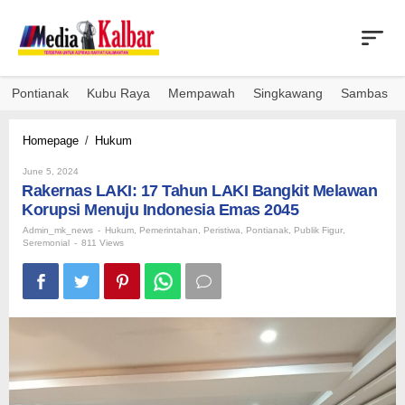
Skip
to
content
Pontianak
Kubu Raya
Mempawah
Singkawang
Sambas
Rakernas
Homepage
/
Hukum
LAKI:
By
17
June 5, 2024
Admin_mk_news
Rakernas LAKI: 17 Tahun LAKI Bangkit Melawan
Tahun
LAKI
Korupsi Menuju Indonesia Emas 2045
Bangkit
Admin_mk_news
-
Hukum
,
Pemerintahan
,
Peristiwa
,
Pontianak
,
Publik Figur
,
Melawan
Seremonial
-
811 Views
Korupsi
Menuju
Indonesia
Emas
2045