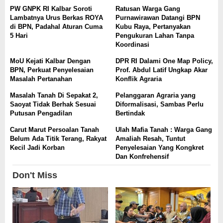
PW GNPK RI Kalbar Soroti
Ratusan Warga Gang
Lambatnya Urus Berkas ROYA
Purnawirawan Datangi BPN
di BPN, Padahal Aturan Cuma
Kubu Raya, Pertanyakan
5 Hari
Pengukuran Lahan Tanpa
Koordinasi
MoU Kejati Kalbar Dengan
DPR RI Dalami One Map Policy,
BPN, Perkuat Penyelesaian
Prof. Abdul Latif Ungkap Akar
Masalah Pertanahan
Konflik Agraria
Masalah Tanah Di Sepakat 2,
Pelanggaran Agraria yang
Saoyat Tidak Berhak Sesuai
Diformalisasi, Sambas Perlu
Putusan Pengadilan
Bertindak
Carut Marut Persoalan Tanah
Ulah Mafia Tanah : Warga Gang
Belum Ada Titik Terang, Rakyat
Amaliah Resah, Tuntut
Kecil Jadi Korban
Penyelesaian Yang Kongkret
Dan Konfrehensif
Don't Miss