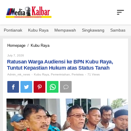
Skip
to
content
Pontianak
Kubu Raya
Mempawah
Singkawang
Sambas
Ratusan
Homepage
/
Kubu Raya
Warga
By
Audiensi
July 7, 2026
Admin_mk_news
Ratusan Warga Audiensi ke BPN Kubu Raya,
ke
BPN
Tuntut Kepastian Hukum atas Status Tanah ‎
Kubu
Admin_mk_news
-
Kubu Raya
,
Pemerintahan
,
Peristiwa
-
71 Views
Raya,
Tuntut
Kepastian
Hukum
atas
Status
Tanah