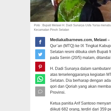
Poto : Bupati Melawi H. Dadi Sunarya Usfa Yursa menab
Kecamatan Pinoh Selatan
Mediakalbarnews.com, Melawi –
Qur’an (MTQ) ke IX Tingkat Kabu
Selatan resmi dibuka oleh Bupati 
pada Senin (20/5) malam, ditanda
H. Dadi Sunarya dalam sambutann
atas terselenggaranya kegiatan 
Selatan. Dia berharap dengan adan
qori dan Qoriah yang akan memba
Provinsi.
Ketua panitia Arif Santoso menya
diikuti 682 orang, terdiri dari 359