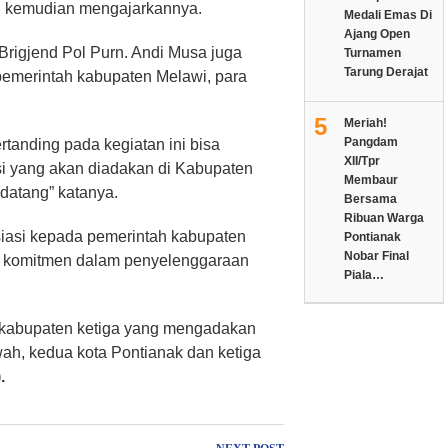
an kemudian mengajarkannya.
Medali Emas Di
Ajang Open
Brigjend Pol Purn. Andi Musa juga
Turnamen
Tarung Derajat
emerintah kabupaten Melawi, para
5
Meriah!
Pangdam
rtanding pada kegiatan ini bisa
XII/Tpr
si yang akan diadakan di Kabupaten
Membaur
atang” katanya.
Bersama
Ribuan Warga
iasi kepada pemerintah kabupaten
Pontianak
Nobar Final
p komitmen dalam penyelenggaraan
Piala…
 kabupaten ketiga yang mengadakan
, kedua kota Pontianak dan ketiga
.