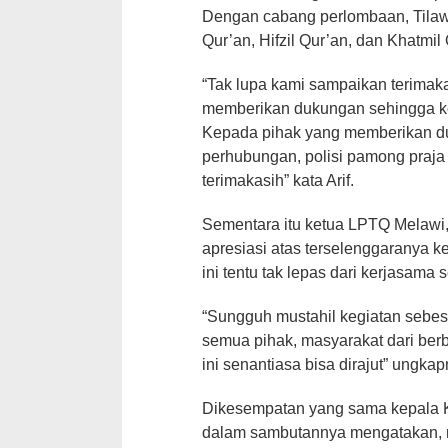
Dengan cabang perlombaan, Tilawat
Qur’an, Hifzil Qur’an, dan Khatmil
“Tak lupa kami sampaikan terimak
memberikan dukungan sehingga keg
Kepada pihak yang memberikan du
perhubungan, polisi pamong praja
terimakasih” kata Arif.
Sementara itu ketua LPTQ Melawi
apresiasi atas terselenggaranya 
ini tentu tak lepas dari kerjasama
“Sungguh mustahil kegiatan sebesa
semua pihak, masyarakat dari be
ini senantiasa bisa dirajut” ungkap
Dikesempatan yang sama kepala K
dalam sambutannya mengatakan, m