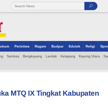
ukum
Peristiwa
Ragam
Budpar
Edutek
Religi
Spor
ng
Sambas
Bengkayang
Landak
Ketapang
Kayong Utara
Sa
uka MTQ IX Tingkat Kabupaten