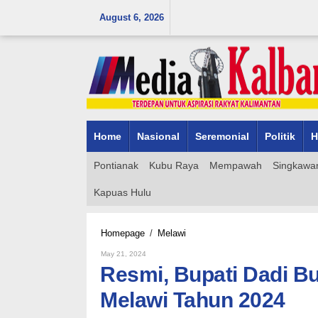
Skip
August 6, 2026
to
content
Home
Nasional
Seremonial
Politik
H
Pontianak
Kubu Raya
Mempawah
Singkawa
Kapuas Hulu
Resmi,
Homepage
/
Melawi
Bupati
By
May 21, 2024
Dadi
Admin_mk_news
Resmi, Bupati Dadi B
Buka
MTQ
Melawi Tahun 2024
IX
Tingkat