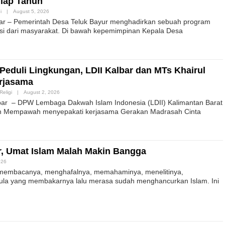
iap Tahun
i
|
August 5, 2026
ar – Pemerintah Desa Teluk Bayur menghadirkan sebuah program
si dari masyarakat. Di bawah kepemimpinan Kepala Desa
Peduli Lingkungan, LDII Kalbar dan MTs Khairul
rjasama
Religi
|
August 2, 2026
r – DPW Lembaga Dakwah Islam Indonesia (LDII) Kalimantan Barat
ah Mempawah menyepakati kerjasama Gerakan Madrasah Cinta
r, Umat Islam Malah Makin Bangga
026
da membacanya, menghafalnya, memahaminya, menelitinya,
la yang membakarnya lalu merasa sudah menghancurkan Islam. Ini