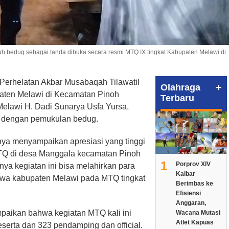
uh bedug sebagai tanda dibuka secara resmi MTQ IX tingkat Kabupaten Melawi di
Perhelatan Akbar Musabaqah Tilawatil
+
Olahraga
paten Melawi di Kecamatan Pinoh
Terbaru
Melawi H. Dadi Sunarya Usfa Yursa,
i dengan pemukulan bedug.
ya menyampaikan apresiasi yang tinggi
MTQ di desa Manggala kecamatan Pinoh
1
Porprov XIV
ya kegiatan ini bisa melahirkan para
Kalbar
wa kabupaten Melawi pada MTQ tingkat
Berimbas ke
Efisiensi
Anggaran,
mpaikan bahwa kegiatan MTQ kali ini
Wacana Mutasi
Atlet Kapuas
 peserta dan 323 pendamping dan official.