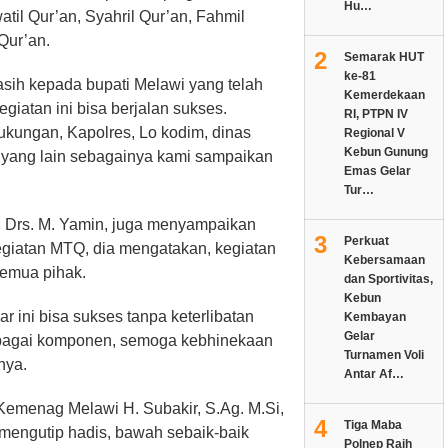
Hu…
il Qur’an, Syahril Qur’an, Fahmil
 Qur’an.
2
Semarak HUT
ke-81
asih kepada bupati Melawi yang telah
Kemerdekaan
iatan ini bisa berjalan sukses.
RI, PTPN IV
kungan, Kapolres, Lo kodim, dinas
Regional V
Kebun Gunung
 yang lain sebagainya kami sampaikan
Emas Gelar
Tur…
, Drs. M. Yamin, juga menyampaikan
3
Perkuat
kegiatan MTQ, dia mengatakan, kegiatan
Kebersamaan
 semua pihak.
dan Sportivitas,
Kebun
r ini bisa sukses tanpa keterlibatan
Kembayan
Gelar
rbagai komponen, semoga kebhinekaan
Turnamen Voli
nya.
Antar Af…
emenag Melawi H. Subakir, S.Ag. M.Si,
4
Tiga Maba
engutip hadis, bawah sebaik-baik
Polnep Raih