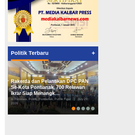
+
Politik Terbaru
Rakerda dan Pelantikan DPC PAN
Peta Politik K
Se-Kota Pontianak, 700 Relawan
Tiga Dapil da
Ikrar Siap Menangk…
Diusulkan
In Peristiwa, Politik, Pontianak, Publik Figur
|
July 29,
In Pemerintahan, Perist
2026
2026