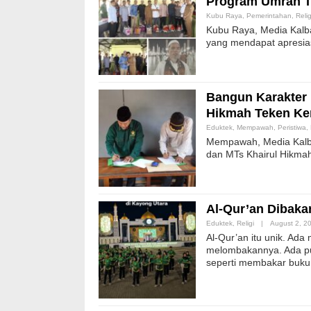
Program Umrah T
Kubu Raya
,
Pemerintahan
,
Relig
Kubu Raya, Media Kalb
yang mendapat apresia
Bangun Karakter 
Hikmah Teken Ke
Eduktek
,
Mempawah
,
Peristiwa
,
Mempawah, Media Kalba
dan MTs Khairul Hikm
Al-Qur’an Dibaka
Eduktek
,
Religi
|
August 2, 2
Al-Qur’an itu unik. A
melombakannya. Ada pu
seperti membakar buku