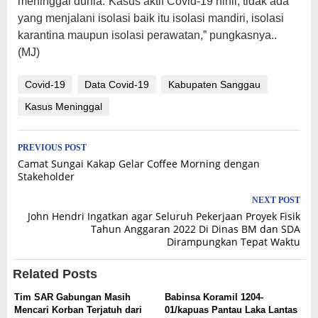
meninggal dunia.”Kasus aktif Covid-19 nihil, tidak ada
yang menjalani isolasi baik itu isolasi mandiri, isolasi
karantina maupun isolasi perawatan,” pungkasnya..
(MJ)
Covid-19
Data Covid-19
Kabupaten Sanggau
Kasus Meninggal
Post
PREVIOUS POST
Camat Sungai Kakap Gelar Coffee Morning dengan
navigation
Stakeholder
NEXT POST
John Hendri Ingatkan agar Seluruh Pekerjaan Proyek Fisik
Tahun Anggaran 2022 Di Dinas BM dan SDA
Dirampungkan Tepat Waktu
Related Posts
Tim SAR Gabungan Masih
Babinsa Koramil 1204-
Mencari Korban Terjatuh dari
01/kapuas Pantau Laka Lantas