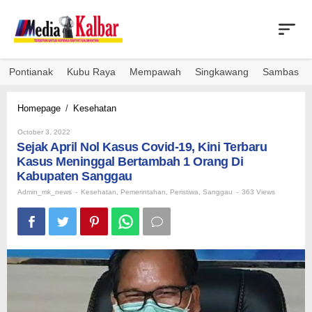
Skip
to
content
Pontianak
Kubu Raya
Mempawah
Singkawang
Sambas
Sejak
Homepage
/
Kesehatan
April
By
Nol
October 3, 2022
Admin_mk_news
Sejak April Nol Kasus Covid-19, Kini Terbaru
Kasus
Covid-
Kasus Meninggal Bertambah 1 Orang Di
19,
Kabupaten Sanggau
Kini
Admin_mk_news
-
Kesehatan
,
Pemerintahan
,
Peristiwa
,
Sanggau
-
363 Views
Terbaru
Kasus
Meninggal
Bertambah
1
Orang
Di
Kabupaten
Sanggau