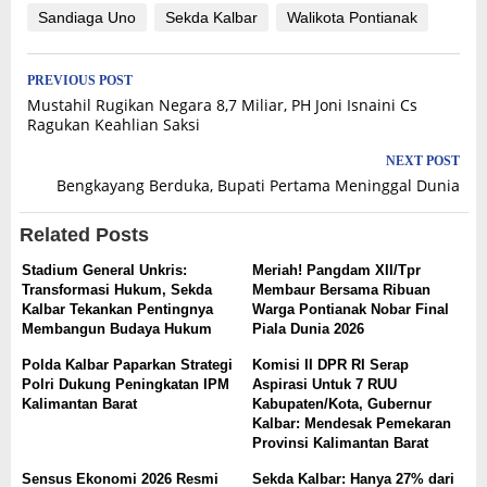
Sandiaga Uno
Sekda Kalbar
Walikota Pontianak
Post
PREVIOUS POST
Mustahil Rugikan Negara 8,7 Miliar, PH Joni Isnaini Cs
navigation
Ragukan Keahlian Saksi
NEXT POST
Bengkayang Berduka, Bupati Pertama Meninggal Dunia
Related Posts
Stadium General Unkris:
Meriah! Pangdam XII/Tpr
Transformasi Hukum, Sekda
Membaur Bersama Ribuan
Kalbar Tekankan Pentingnya
Warga Pontianak Nobar Final
Membangun Budaya Hukum
Piala Dunia 2026
Polda Kalbar Paparkan Strategi
Komisi II DPR RI Serap
Polri Dukung Peningkatan IPM
Aspirasi Untuk 7 RUU
Kalimantan Barat
Kabupaten/Kota, Gubernur
Kalbar: Mendesak Pemekaran
Provinsi Kalimantan Barat
Sensus Ekonomi 2026 Resmi
Sekda Kalbar: Hanya 27% dari