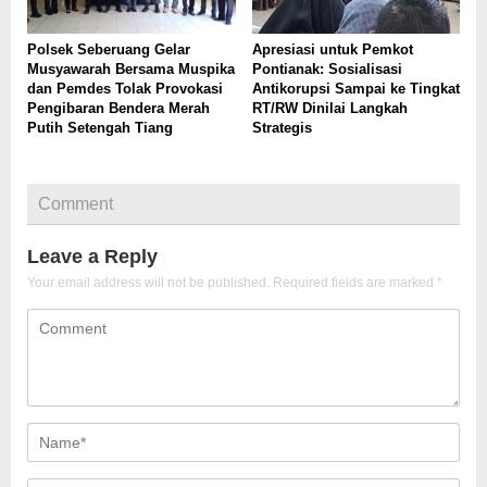
Polsek Seberuang Gelar
Apresiasi untuk Pemkot
Musyawarah Bersama Muspika
Pontianak: Sosialisasi
dan Pemdes Tolak Provokasi
Antikorupsi Sampai ke Tingkat
Pengibaran Bendera Merah
RT/RW Dinilai Langkah
Putih Setengah Tiang
Strategis
Comment
Leave a Reply
Your email address will not be published.
Required fields are marked
*