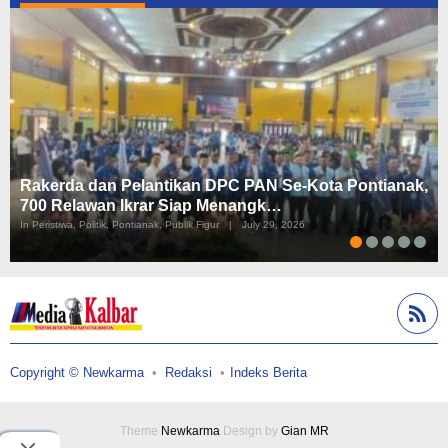
Rakerda dan Pelantikan DPC PAN Se-Kota Pontianak,
700 Relawan Ikrar Siap Menangk…
In Peristiwa, Politik, Pontianak, Publik Figur
|
July 29, 2026
Copyright © Newkarma
Redaksi
Indeks Berita
Theme
Newkarma
Design by
Gian MR