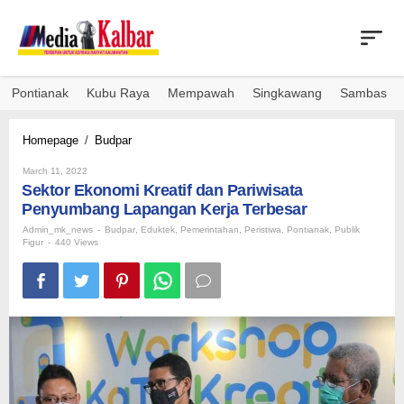
Skip
to
content
Pontianak
Kubu Raya
Mempawah
Singkawang
Sambas
Sektor
Homepage
/
Budpar
Ekonomi
By
Kreatif
March 11, 2022
Admin_mk_news
Sektor Ekonomi Kreatif dan Pariwisata
dan
Pariwisata
Penyumbang Lapangan Kerja Terbesar
Penyumbang
Admin_mk_news
-
Budpar
,
Eduktek
,
Pemerintahan
,
Peristiwa
,
Pontianak
,
Publik
Lapangan
Figur
-
440 Views
Kerja
Terbesar