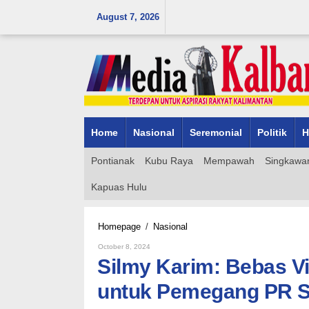
Skip
August 7, 2026
to
content
Home
Nasional
Seremonial
Politik
H
Pontianak
Kubu Raya
Mempawah
Singkawa
Kapuas Hulu
Silmy
Homepage
/
Nasional
Karim:
By
October 8, 2024
Bebas
Admin_mk_news
Silmy Karim: Bebas V
Visa
Batam-
untuk Pemegang PR S
Bintan-
Karimun