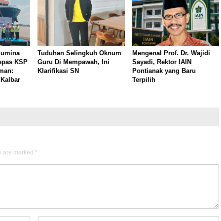
lumina
Tuduhan Selingkuh Oknum
Mengenal Prof. Dr. Wajidi
lepas KSP
Guru Di Mempawah, Ini
Sayadi, Rektor IAIN
man:
Klarifikasi SN
Pontianak yang Baru
 Kalbar
Terpilih
ds are marked
*