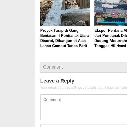
Proyek Turap di Gang
Ekspor Perdana A
Bentasan II Pontianak Utara
dari Pontianak Di
Disorot, Dibangun di Atas
Dudung Abdurrah
Lahan Gambut Tanpa Parit
Tonggak Hilirisasi
Comment
Leave a Reply
Your email address will not be published.
Required fiel