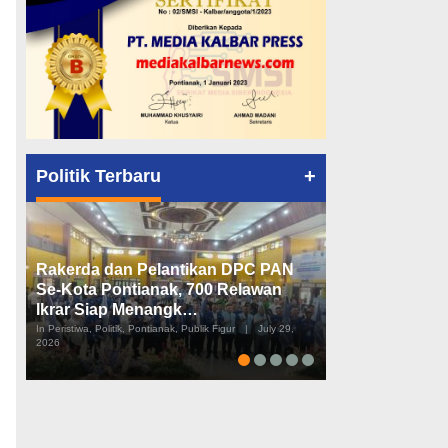
+
Politik Terbaru
Rakerda dan Pelantikan DPC PAN
Peta Politik K
Se-Kota Pontianak, 700 Relawan
Tiga Dapil da
Ikrar Siap Menangk…
Diusulkan
In Peristiwa, Politik, Pontianak, Publik Figur
|
July 29,
In Pemerintahan, Perist
2026
2026