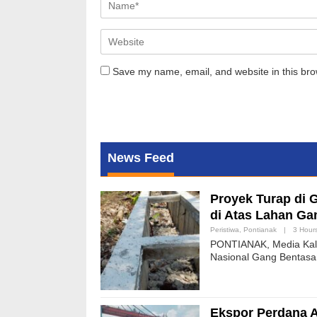
Save my name, email, and website in this bro
News Feed
Proyek Turap di 
di Atas Lahan Ga
Peristiwa
,
Pontianak
|
3 Hour
PONTIANAK, Media Kalb
Nasional Gang Bentasan
Ekspor Perdana A