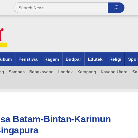
ukum
Peristiwa
Ragam
Budpar
Edutek
Religi
Spor
ng
Sambas
Bengkayang
Landak
Ketapang
Kayong Utara
Sa
isa Batam-Bintan-Karimun
ingapura