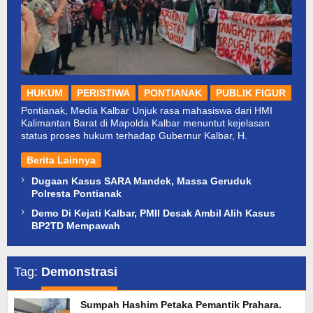
HUKUM
PERISTIWA
PONTIANAK
PUBLIK FIGUR
Pontianak, Media Kalbar Unjuk rasa mahasiswa dari HMI
Kalimantan Barat di Mapolda Kalbar menuntut kejelasan
status proses hukum terhadap Gubernur Kalbar, H.
Berita Lainnya
Dugaan Kasus SARA Mandek, Massa Geruduk
Polresta Pontianak
Demo Di Kejati Kalbar, PMII Desak Ambil Alih Kasus
BP2TD Mempawah
Tag:
Demonstrasi
Sumpah Hashim Petaka Pemantik Prahara.