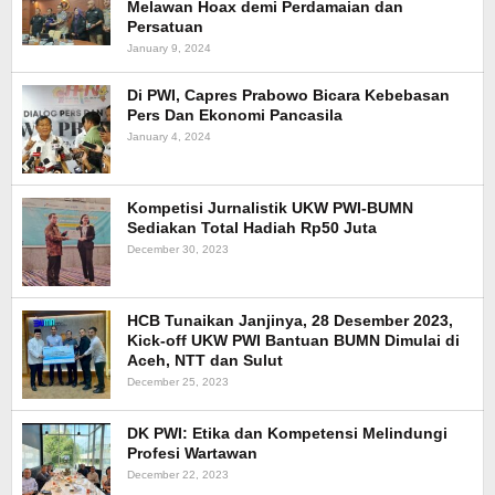
Melawan Hoax demi Perdamaian dan
Persatuan
January 9, 2024
Di PWI, Capres Prabowo Bicara Kebebasan
Pers Dan Ekonomi Pancasila
January 4, 2024
Kompetisi Jurnalistik UKW PWI-BUMN
Sediakan Total Hadiah Rp50 Juta
December 30, 2023
HCB Tunaikan Janjinya, 28 Desember 2023,
Kick-off UKW PWI Bantuan BUMN Dimulai di
Aceh, NTT dan Sulut
December 25, 2023
DK PWI: Etika dan Kompetensi Melindungi
Profesi Wartawan
December 22, 2023