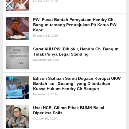
February 15, 2025
PWI Pusat Bantah Pernyataan Hendry Ch.
Bangun tentang Penunjukan Plt Ketua PWI
Kepri
February 13, 2025
Surat AHU PWI Diblokir, Hendry Ch. Bangun
Tidak Punya Legal Standing
November 18, 2024
Edison Siahaan Soroti Dugaan Korupsi UKW,
Bantah Isu “Gosong” yang Dilontarkan
Kuasa Hukum Hendry Ch Bangun
November 1, 2024
Usai HCB, Giliran Pihak BUMN Bakal
Diperiksa Polisi
October 30, 2024