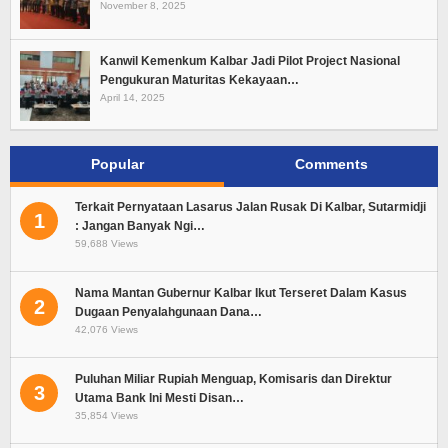
November 8, 2025
Kanwil Kemenkum Kalbar Jadi Pilot Project Nasional
Pengukuran Maturitas Kekayaan…
April 14, 2025
Popular
Comments
Terkait Pernyataan Lasarus Jalan Rusak Di Kalbar, Sutarmidji
1
: Jangan Banyak Ngi…
59,688 Views
Nama Mantan Gubernur Kalbar Ikut Terseret Dalam Kasus
2
Dugaan Penyalahgunaan Dana…
42,076 Views
Puluhan Miliar Rupiah Menguap, Komisaris dan Direktur
3
Utama Bank Ini Mesti Disan…
35,854 Views