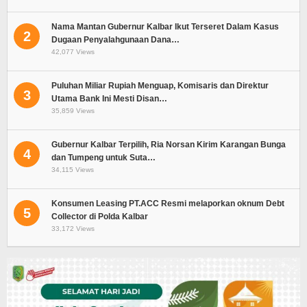
Nama Mantan Gubernur Kalbar Ikut Terseret Dalam Kasus
2
Dugaan Penyalahgunaan Dana…
42,077 Views
Puluhan Miliar Rupiah Menguap, Komisaris dan Direktur
3
Utama Bank Ini Mesti Disan…
35,859 Views
Gubernur Kalbar Terpilih, Ria Norsan Kirim Karangan Bunga
4
dan Tumpeng untuk Suta…
34,115 Views
Konsumen Leasing PT.ACC Resmi melaporkan oknum Debt
5
Collector di Polda Kalbar
33,172 Views