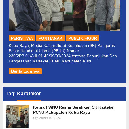
PERISTIWA
PONTIANAK
PUBLIK FIGUR
Kubu Raya, Media Kalbar Surat Keputusan (SK) Pengurus
Besar Nahdlatul Ulama (PBNU) Nomor
2305/PB.01/A.II.01.45/99/09/2024 tentang Penunjukan Dan
Pengesahan Karteker PCNU Kabupaten Kubu
Berita Lainnya
Tag:
Karateker
Ketua PWNU Resmi Serahkan SK Karteker
PCNU Kabupaten Kubu Raya
September 10, 2024