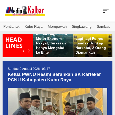
Skip
to
content
Pontianak
Kubu Raya
Mempawah
Singkawang
Sambas
ua Tahun Jalan
Pengamat: Bank
usak Tak Kunjung
Kalbar Gagal Jadi
HEAD
perbaiki, Warga
Motor Ekonomi
Lagi-lagi Polres
anayaqueen
Rakyat, Terkesan
Landak Ungkap
LINES
ubu Raya Gotong
Hanya Mengabdi
Narkoba, 2 Orang
oyong
ke Elite
Diamankan
Sunday, 9 August 2026 | 03:47
Ketua PWNU Resmi Serahkan SK Karteker
PCNU Kabupaten Kubu Raya