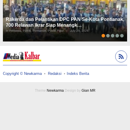
Rakerda dan Pelantikan DPC PAN Se-Kota Pontianak,
700 Relawan Ikrar Siap Menangk…
In Peristiwa, Politik, Pontianak, Publik Figur
|
July 29, 2026
Copyright © Newkarma
Redaksi
Indeks Berita
Theme
Newkarma
Design by
Gian MR