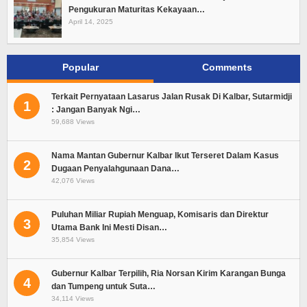
Pengukuran Maturitas Kekayaan…
April 14, 2025
Popular
Comments
Terkait Pernyataan Lasarus Jalan Rusak Di Kalbar, Sutarmidji
1
: Jangan Banyak Ngi…
59,688 Views
Nama Mantan Gubernur Kalbar Ikut Terseret Dalam Kasus
2
Dugaan Penyalahgunaan Dana…
42,076 Views
Puluhan Miliar Rupiah Menguap, Komisaris dan Direktur
3
Utama Bank Ini Mesti Disan…
35,854 Views
Gubernur Kalbar Terpilih, Ria Norsan Kirim Karangan Bunga
4
dan Tumpeng untuk Suta…
34,114 Views