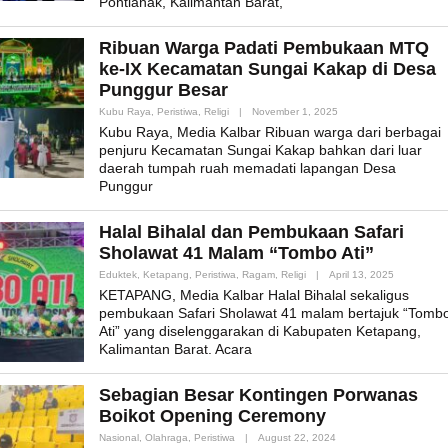
Pontianak, Kalimantan Barat,
Ribuan Warga Padati Pembukaan MTQ
ke-IX Kecamatan Sungai Kakap di Desa
Punggur Besar
By
Kubu Raya
,
Peristiwa
,
Religi
|
November 1, 2025
Admin_mk_news
Kubu Raya, Media Kalbar Ribuan warga dari berbagai
penjuru Kecamatan Sungai Kakap bahkan dari luar
daerah tumpah ruah memadati lapangan Desa
Punggur
Halal Bihalal dan Pembukaan Safari
Sholawat 41 Malam “Tombo Ati”
By
Eduktek
,
Ketapang
,
Peristiwa
,
Ragam
,
Religi
|
April 13, 2025
Admin_mk_
KETAPANG, Media Kalbar Halal Bihalal sekaligus
pembukaan Safari Sholawat 41 malam bertajuk “Tomb
Ati” yang diselenggarakan di Kabupaten Ketapang,
Kalimantan Barat. Acara
Sebagian Besar Kontingen Porwanas
Boikot Opening Ceremony
By
Nasional
,
Olahraga
,
Peristiwa
|
August 22, 2024