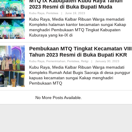
MTQ IX Kabupaten Kubu Raya Tahun
2023 Resmi di Buka Bupati Muda
By
Kubu Raya
,
Peristiwa
|
June 19, 2023
Admin_mk_news
Kubu Raya, Media Kalbar Ribuan Warga memadati
Kompleks halaman kantor kecamatan sungai Kakap
menghadiri Pembukaan MTQ Tingkat Kabupaten
Kuburaya yang ke-lX di
Pembukaan MTQ Tingkat Kecamatan VIII
Tahun 2023 Resmi di Buka Bupati KKR
By
Kubu Raya
,
Pemerintahan
,
Peristiwa
,
Religi
|
January 30, 2023
Admin_m
Kubu Raya, Media Kalbar Ribuan Warga memadati
Kompleks Rumah Adat Bugis Saoraja di desa punggur
kapuas kecamatan sungai Kakap menghadiri
Pembukaan MTQ
No More Posts Available.