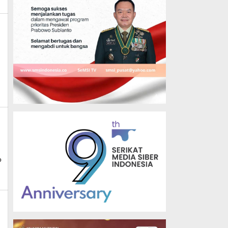
news
o