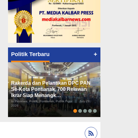
+
Politik Terbaru
Rakerda dan Pelantikan DPC PAN
Peta Politik K
Se-Kota Pontianak, 700 Relawan
Tiga Dapil da
Ikrar Siap Menangk…
Diusulkan
In Peristiwa, Politik, Pontianak, Publik Figur
|
July 29,
In Pemerintahan, Perist
2026
2026