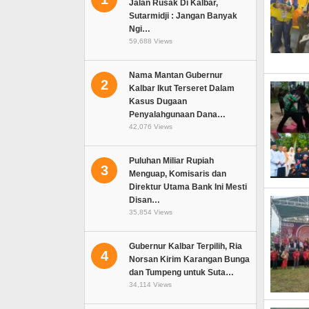
Jalan Rusak Di Kalbar,
Sutarmidji : Jangan Banyak
Ngi…
59,688 Views
Nama Mantan Gubernur
2
Kalbar Ikut Terseret Dalam
Kasus Dugaan
Penyalahgunaan Dana…
42,076 Views
Puluhan Miliar Rupiah
3
Menguap, Komisaris dan
Direktur Utama Bank Ini Mesti
Disan…
35,854 Views
Gubernur Kalbar Terpilih, Ria
4
Norsan Kirim Karangan Bunga
dan Tumpeng untuk Suta…
34,114 Views