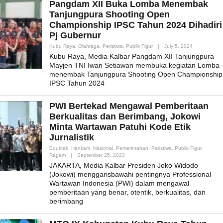
Pangdam XII Buka Lomba Menembak
Tanjungpura Shooting Open
Championship IPSC Tahun 2024 Dihadiri
Pj Gubernur
By
Kubu Raya
,
Olahraga
,
Peristiwa
,
Publik Figur
|
July 5, 2024
Admin_mk_n
Kubu Raya, Media Kalbar Pangdam XII Tanjungpura
Mayjen TNI Iwan Setiawan membuka kegiatan Lomba
menembak Tanjungpura Shooting Open Championship
IPSC Tahun 2024
PWI Bertekad Mengawal Pemberitaan
Berkualitas dan Berimbang, Jokowi
Minta Wartawan Patuhi Kode Etik
Jurnalistik
Eduktek
,
Hankam
,
Nasional
,
Pemerintahan
,
Peristiwa
,
Publik Figur
,
By
Ragam
|
September 25, 2023
Admin_mk_news
JAKARTA, Media Kalbar Presiden Joko Widodo
(Jokowi) menggarisbawahi pentingnya Professional
Wartawan Indonesia (PWI) dalam mengawal
pemberitaan yang benar, otentik, berkualitas, dan
berimbang