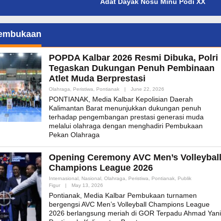
Adat Dayak Nosu Minu Podi XX
embukaan
POPDA Kalbar 2026 Resmi Dibuka, Polri
Tegaskan Dukungan Penuh Pembinaan
Atlet Muda Berprestasi
By
Olahraga
,
Peristiwa
,
Pontianak
|
June 22, 2026
Admin_mk_news
PONTIANAK, Media Kalbar Kepolisian Daerah
Kalimantan Barat menunjukkan dukungan penuh
terhadap pengembangan prestasi generasi muda
melalui olahraga dengan menghadiri Pembukaan
Pekan Olahraga
Opening Ceremony AVC Men’s Volleybal
Champions League 2026
Internasional
,
Nasional
,
Olahraga
,
Peristiwa
,
Pontianak
,
Publik
By
Figur
|
May 13, 2026
Admin_mk_news
Pontianak, Media Kalbar Pembukaan turnamen
bergengsi AVC Men’s Volleyball Champions League
2026 berlangsung meriah di GOR Terpadu Ahmad Yani