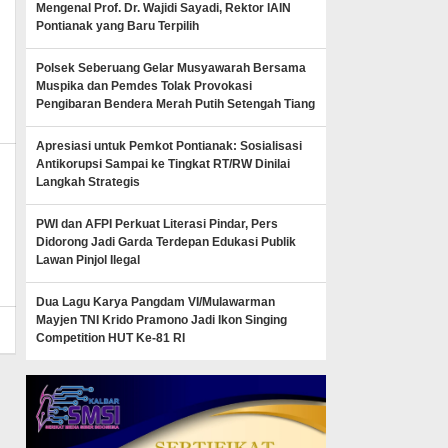
Mengenal Prof. Dr. Wajidi Sayadi, Rektor IAIN
Pontianak yang Baru Terpilih
Polsek Seberuang Gelar Musyawarah Bersama
Muspika dan Pemdes Tolak Provokasi
Pengibaran Bendera Merah Putih Setengah Tiang
Apresiasi untuk Pemkot Pontianak: Sosialisasi
Antikorupsi Sampai ke Tingkat RT/RW Dinilai
Langkah Strategis
k_news
PWI dan AFPI Perkuat Literasi Pindar, Pers
Didorong Jadi Garda Terdepan Edukasi Publik
Lawan Pinjol Ilegal
Dua Lagu Karya Pangdam VI/Mulawarman
Mayjen TNI Krido Pramono Jadi Ikon Singing
Competition HUT Ke-81 RI