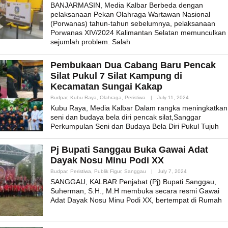
Admin_mk_news
BANJARMASIN, Media Kalbar Berbeda dengan
pelaksanaan Pekan Olahraga Wartawan Nasional
(Porwanas) tahun-tahun sebelumnya, pelaksanaan
Porwanas XIV/2024 Kalimantan Selatan memunculkan
sejumlah problem. Salah
Pembukaan Dua Cabang Baru Pencak
Silat Pukul 7 Silat Kampung di
Kecamatan Sungai Kakap
By
Budpar
,
Kubu Raya
,
Olahraga
,
Peristiwa
|
July 11, 2024
Admin_mk_news
Kubu Raya, Media Kalbar Dalam rangka meningkatkan
seni dan budaya bela diri pencak silat,Sanggar
Perkumpulan Seni dan Budaya Bela Diri Pukul Tujuh
Pj Bupati Sanggau Buka Gawai Adat
Dayak Nosu Minu Podi XX
By
Budpar
,
Peristiwa
,
Publik Figur
,
Sanggau
|
July 7, 2024
Admin_mk_news
SANGGAU, KALBAR Penjabat (Pj) Bupati Sanggau,
Suherman, S.H., M.H membuka secara resmi Gawai
Adat Dayak Nosu Minu Podi XX, bertempat di Rumah