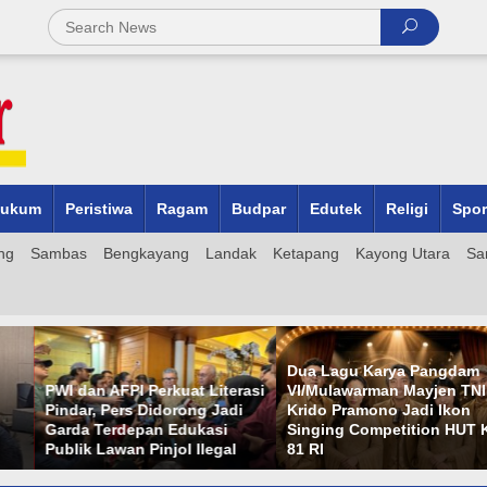
ukum
Peristiwa
Ragam
Budpar
Edutek
Religi
Spor
ng
Sambas
Bengkayang
Landak
Ketapang
Kayong Utara
Sa
Dua Lagu Karya Pangdam
PWI dan AFPI Perkuat Literasi
VI/Mulawarman Mayjen TNI
Pindar, Pers Didorong Jadi
Krido Pramono Jadi Ikon
Garda Terdepan Edukasi
Singing Competition HUT Ke
Publik Lawan Pinjol Ilegal
81 RI