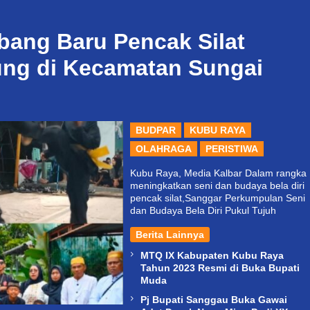
ang Baru Pencak Silat
ung di Kecamatan Sungai
BUDPAR
KUBU RAYA
OLAHRAGA
PERISTIWA
Kubu Raya, Media Kalbar Dalam rangka
meningkatkan seni dan budaya bela diri
pencak silat,Sanggar Perkumpulan Seni
dan Budaya Bela Diri Pukul Tujuh
Berita Lainnya
MTQ IX Kabupaten Kubu Raya
Tahun 2023 Resmi di Buka Bupati
Muda
Pj Bupati Sanggau Buka Gawai