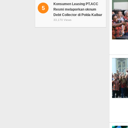
Konsumen Leasing PT.ACC
5
Resmi melaporkan oknum
Debt Collector di Polda Kalbar
33,170 Views