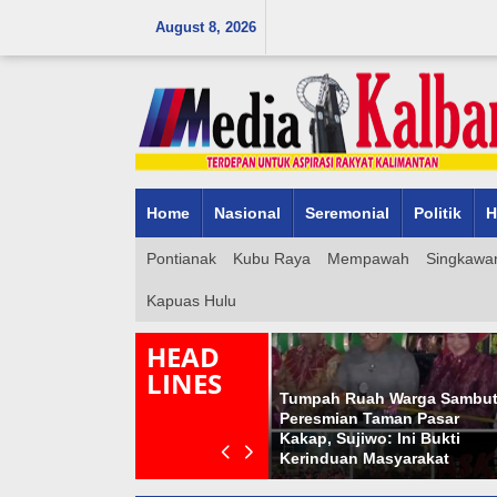
Skip
August 8, 2026
to
content
Home
Nasional
Seremonial
Politik
H
Pontianak
Kubu Raya
Mempawah
Singkawa
Kapuas Hulu
HEAD
LINES
Tumpah Ruah Warga Sambu
Tim URC Polres Melawi
Peresmian Taman Pasar
Amankan Tersangka
Kakap, Sujiwo: Ini Bukti
Pencurian Sepeda Motor
Kerinduan Masyarakat