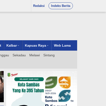
Redaksi
Indeks Berita
t
Kalbar
Kapuas Raya
Web Lama
nggau
Sekadau
Melawi
Sintang
Operation Head I PTPN IV
Regional V Dorong Akselerasi
Produktivitas Melalui
Kunjungan ke Kebun Tabara