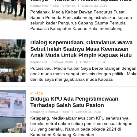
By
Kapuas Hulu
,
Politik
,
Pontianak
|
October 23, 2024
Admin_mk_news
Pontianak, Media Kalbar Dewan Pengurus Pusat
Sapma Pemuda Pancasila menginstruksikan kepada
seluruh kader Pengurus Cabang Sapma Pemuda
Pancasila Kabupaten Kapuas Hulu. mendukung
Dialog Kepemudaan, Oktavianus Wawa
Sebut Inilah Saatnya Masa Keemasan
Anak Muda Untuk Pimpin Kapuas Hulu
By
Kapuas Hulu
,
Peristiwa
,
Politik
|
October 21, 2024
Admin_mk_news
Putussibau, Media Kalbar Saya berpandangan dengan
anak muda masih sangat pesimis dengan politik . Mak
dari itu saya mengajak anak muda Kapuas
Pilkada
Diduga KPU Ada Pengistimewaan
Terhadap Salah Satu Paslon
By
Ketapang
,
Peristiwa
,
Politik
|
October 14, 2024
Admin_mk_news
Ketapang, Mediakalbarnews.com KPU seharusnya
bersifat netral dalam setiap pemilihan sesuai dengan
UU yang berlaku. Namun pada pilkada 2024 di
Kabupaten Ketapang Kalimantan