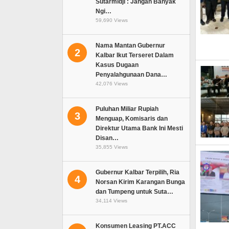
Sutarmidji : Jangan Banyak
Ngi…
59,690 Views
Nama Mantan Gubernur
2
Kalbar Ikut Terseret Dalam
Kasus Dugaan
Penyalahgunaan Dana…
42,076 Views
Puluhan Miliar Rupiah
3
Menguap, Komisaris dan
Direktur Utama Bank Ini Mesti
Disan…
35,855 Views
Gubernur Kalbar Terpilih, Ria
4
Norsan Kirim Karangan Bunga
dan Tumpeng untuk Suta…
34,114 Views
Konsumen Leasing PT.ACC