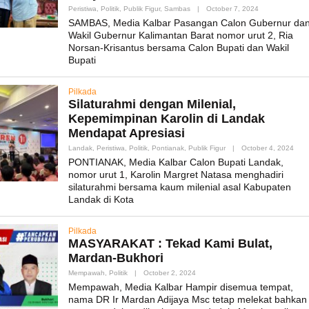
By
Peristiwa
,
Politik
,
Publik Figur
,
Sambas
|
October 7, 2024
Admin_mk_new
SAMBAS, Media Kalbar Pasangan Calon Gubernur da
Wakil Gubernur Kalimantan Barat nomor urut 2, Ria
Norsan-Krisantus bersama Calon Bupati dan Wakil
Bupati
Pilkada
Silaturahmi dengan Milenial,
Kepemimpinan Karolin di Landak
Mendapat Apresiasi
By
Landak
,
Peristiwa
,
Politik
,
Pontianak
,
Publik Figur
|
October 4, 2024
Admi
PONTIANAK, Media Kalbar Calon Bupati Landak,
nomor urut 1, Karolin Margret Natasa menghadiri
silaturahmi bersama kaum milenial asal Kabupaten
Landak di Kota
Pilkada
MASYARAKAT : Tekad Kami Bulat,
Mardan-Bukhori
By
Mempawah
,
Politik
|
October 2, 2024
Admin_mk_news
Mempawah, Media Kalbar Hampir disemua tempat,
nama DR Ir Mardan Adijaya Msc tetap melekat bahkan