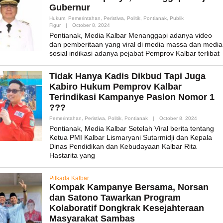
Gubernur
Hukum
,
Pemerintahan
,
Peristiwa
,
Politik
,
Pontianak
,
Publik
By
Figur
|
October 8, 2024
Admin_mk_news
Pontianak, Media Kalbar Menanggapi adanya video
dan pemberitaan yang viral di media massa dan media
sosial indikasi adanya pejabat Pemprov Kalbar terlibat
Tidak Hanya Kadis Dikbud Tapi Juga
Kabiro Hukum Pemprov Kalbar
Terindikasi Kampanye Paslon Nomor 1
???
By
Pemerintahan
,
Peristiwa
,
Politik
,
Pontianak
|
October 8, 2024
Admin_mk_
Pontianak, Media Kalbar Setelah Viral berita tentang
Ketua PMI Kalbar Lismaryani Sutarmidji dan Kepala
Dinas Pendidikan dan Kebudayaan Kalbar Rita
Hastarita yang
Pilkada Kalbar
Kompak Kampanye Bersama, Norsan
dan Satono Tawarkan Program
Kolaboratif Dongkrak Kesejahteraan
Masyarakat Sambas