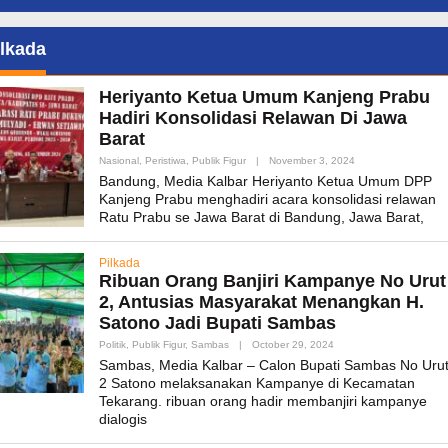
ilkada
Heriyanto Ketua Umum Kanjeng Prabu
Hadiri Konsolidasi Relawan Di Jawa
Barat
By
Nasional
,
Peristiwa
,
Publik Figur
|
November 3, 2024
Admin_mk_news
Bandung, Media Kalbar Heriyanto Ketua Umum DPP
Kanjeng Prabu menghadiri acara konsolidasi relawan
Ratu Prabu se Jawa Barat di Bandung, Jawa Barat,
Pilkada
Ribuan Orang Banjiri Kampanye No Urut
2, Antusias Masyarakat Menangkan H.
Satono Jadi Bupati Sambas
By
Politik
,
Publik Figur
,
Sambas
|
October 29, 2024
Admin_mk_news
Sambas, Media Kalbar – Calon Bupati Sambas No Uru
2 Satono melaksanakan Kampanye di Kecamatan
Tekarang. ribuan orang hadir membanjiri kampanye
dialogis