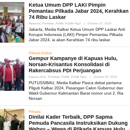
Ketua Umum DPP LAKI Pimpin
Pemantau Pilkada Jabar 2024, Kerahkan
74 Ribu Laskar
By
Nasional
,
Peristiwa
,
Politik
,
Publik Figur
|
October 27, 2024
Admin_mk_ne
Jakarta, Media Kalbar Ketua Umum DPP Laskar Anti
Korupsi Indonesia (LAKI) Pimpin Pemantau Pilkada
Jabar 2024, ia akan Kerahkan 74 ribu laskar.
Pilkada Kalbar
Gempur Kampanye di Kapuas Hulu,
Norsan-Krisantus Konsolidasi di
Rakercabsus PDI Perjuangan
By
Kapuas Hulu
,
Peristiwa
,
Politik
,
Publik Figur
|
October 25, 2024
Admin_m
PUTUSSIBAU, Media Kalbar Pasca debat pertama
Pilgub Kalbar 2024, Pasangan Calon Gubernur dan
Wakil Gubernur Kalimantan Barat nomor urut 2, Ria
Norsan
Pilkada
Dinilai Kader Terbaik, DPP Sapma
Pemuda Pancasila Instruksikan Dukung
Wahyu – Wawa di Pilkada Kapuas Hulu