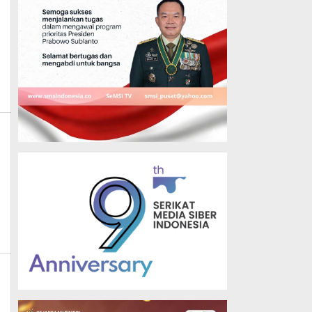
ws
k_news