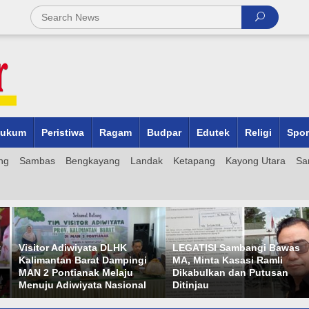
ukum
Peristiwa
Ragam
Budpar
Edutek
Religi
Spor
ng
Sambas
Bengkayang
Landak
Ketapang
Kayong Utara
Sa
t
Visitor Adiwiyata DLHK
LEGATISI Sambangi Bawas
Kalimantan Barat Dampingi
MA, Minta Kasasi Ramli
MAN 2 Pontianak Melaju
Dikabulkan dan Putusan
Menuju Adiwiyata Nasional
Ditinjau