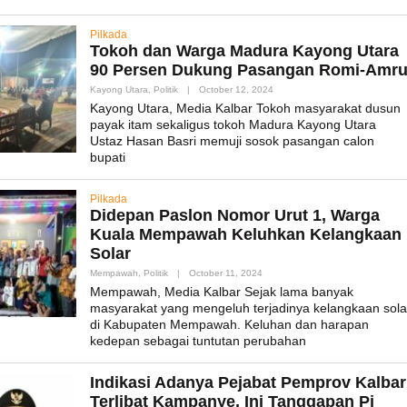
Pilkada
Tokoh dan Warga Madura Kayong Utara
90 Persen Dukung Pasangan Romi-Amr
By
Kayong Utara
,
Politik
|
October 12, 2024
Admin_mk_news
Kayong Utara, Media Kalbar Tokoh masyarakat dusun
payak itam sekaligus tokoh Madura Kayong Utara
Ustaz Hasan Basri memuji sosok pasangan calon
bupati
Pilkada
Didepan Paslon Nomor Urut 1, Warga
Kuala Mempawah Keluhkan Kelangkaan
Solar
By
Mempawah
,
Politik
|
October 11, 2024
Admin_mk_news
Mempawah, Media Kalbar Sejak lama banyak
masyarakat yang mengeluh terjadinya kelangkaan sola
di Kabupaten Mempawah. Keluhan dan harapan
kedepan sebagai tuntutan perubahan
Indikasi Adanya Pejabat Pemprov Kalbar
Terlibat Kampanye, Ini Tanggapan Pj