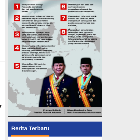
u
r
Berita Terbaru