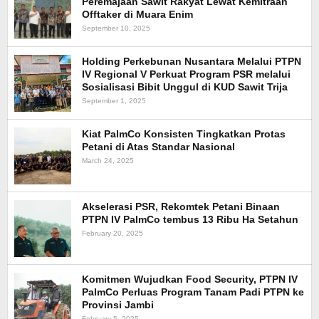
Peremajaan Sawit Rakyat Lewat Kemitraan
Offtaker di Muara Enim
September 10, 2025
Holding Perkebunan Nusantara Melalui PTPN
IV Regional V Perkuat Program PSR melalui
Sosialisasi Bibit Unggul di KUD Sawit Trija
September 1, 2025
Kiat PalmCo Konsisten Tingkatkan Protas
Petani di Atas Standar Nasional
March 24, 2025
Akselerasi PSR, Rekomtek Petani Binaan
PTPN IV PalmCo tembus 13 Ribu Ha Setahun
February 20, 2025
Komitmen Wujudkan Food Security, PTPN IV
PalmCo Perluas Program Tanam Padi PTPN ke
Provinsi Jambi
February 5, 2025