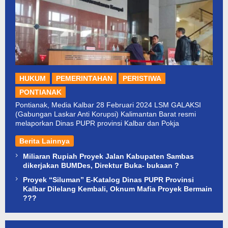
HUKUM
PEMERINTAHAN
PERISTIWA
PONTIANAK
Pontianak, Media Kalbar 28 Februari 2024 LSM GALAKSI
(Gabungan Laskar Anti Korupsi) Kalimantan Barat resmi
melaporkan Dinas PUPR provinsi Kalbar dan Pokja
Berita Lainnya
Miliaran Rupiah Proyek Jalan Kabupaten Sambas
dikerjakan BUMDes, Direktur Buka- bukaan ?
Proyek “Siluman” E-Katalog Dinas PUPR Provinsi
Kalbar Dilelang Kembali, Oknum Mafia Proyek Bermain
???