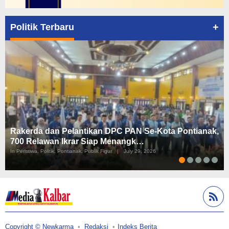
+
Politik Terbaru
Rakerda dan Pelantikan DPC PAN Se-Kota Pontianak,
700 Relawan Ikrar Siap Menangk…
In Peristiwa, Politik, Pontianak, Publik Figur
|
July 29, 2026
Copyright © Newkarma
Redaksi
Indeks Berita