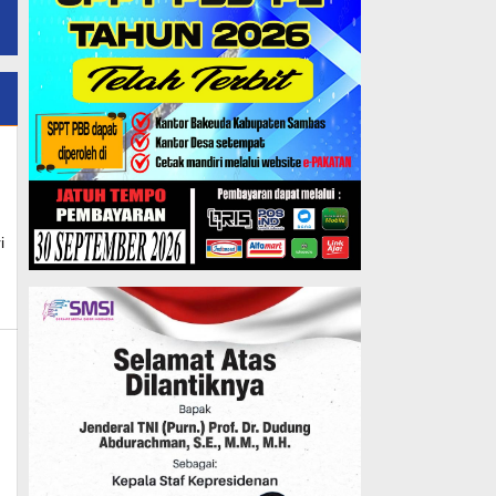
ews
i
k_news