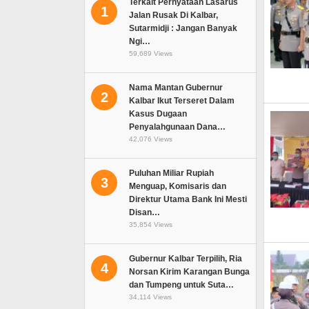
Terkait Pernyataan Lasarus
1
Jalan Rusak Di Kalbar,
Sutarmidji : Jangan Banyak
Ngi…
59,689 Views
Nama Mantan Gubernur
2
Kalbar Ikut Terseret Dalam
Kasus Dugaan
Penyalahgunaan Dana…
42,076 Views
Puluhan Miliar Rupiah
3
Menguap, Komisaris dan
Direktur Utama Bank Ini Mesti
Disan…
35,854 Views
Gubernur Kalbar Terpilih, Ria
4
Norsan Kirim Karangan Bunga
dan Tumpeng untuk Suta…
34,114 Views