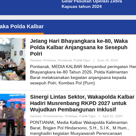
Gelar Pasukan Operasi Zebra
Kapuas tahun 2024
aka Polda Kalbar
Jelang Hari Bhayangkara ke-80, Waka
Polda Kalbar Anjangsana ke Sesepuh
Polri
By
Hankam
,
Peristiwa
,
Pontianak
,
Publik Figur
|
June 19, 2026
Admin_mk_n
Pontianak, MEDIA KALBAR Menyambut peringatan Har
Bhayangkara ke-80 Tahun 2026, Polda Kalimantan
Barat melaksanakan kegiatan anjangsana kepada
sesepuh Polri, Kombes Pol (Purn)
Sinergi Lintas Sektor, Wakapolda Kalbar
Hadiri Musrenbang RKPD 2027 untuk
Wujudkan Pembangunan Inklusif
By
Hankam
,
Pemerintahan
,
Peristiwa
,
Publik Figur
|
April 22, 2026
Admin_m
PONTIANAK, Media Kalbar Wakapolda Kalimantan
Barat, Brigjen Pol Hindarsono, S.H., S.I.K., M.Hum.,
menghadiri kegiatan Musyawarah Perencanaan