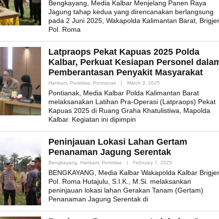
Bengkayang, Media Kalbar Menjelang Panen Raya
Jagung tahap kedua yang direncanakan berlangsung
pada 2 Juni 2025, Wakapolda Kalimantan Barat, Brigje
Pol. Roma
Latpraops Pekat Kapuas 2025 Polda
Kalbar, Perkuat Kesiapan Personel dala
Pemberantasan Penyakit Masyarakat
By
Hankam
,
Peristiwa
,
Pontianak
|
March 3, 2025
Admin_mk_news
Pontianak, Media Kalbar Polda Kalimantan Barat
melaksanakan Latihan Pra-Operasi (Latpraops) Pekat
Kapuas 2025 di Ruang Graha Khatulistiwa, Mapolda
Kalbar. Kegiatan ini dipimpin
Peninjauan Lokasi Lahan Gertam
Penanaman Jagung Serentak
By
Bengkayang
,
Hankam
,
Peristiwa
|
February 7, 2025
Admin_mk_news
BENGKAYANG, Media Kalbar Wakapolda Kalbar Brigje
Pol. Roma Hutajulu, S.I.K., M.Si. melaksankan
peninjauan lokasi lahan Gerakan Tanam (Gertam)
Penanaman Jagung Serentak di