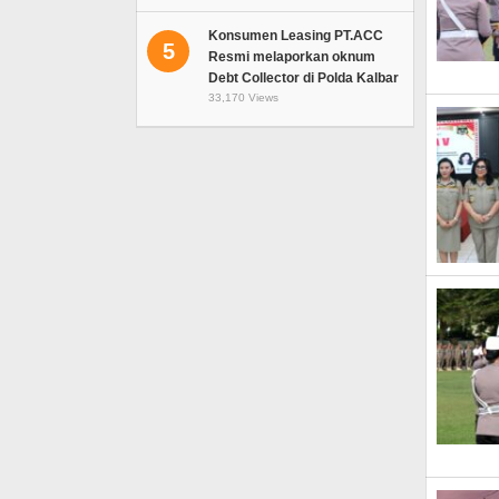
Konsumen Leasing PT.ACC
5
Resmi melaporkan oknum
Debt Collector di Polda Kalbar
33,170 Views