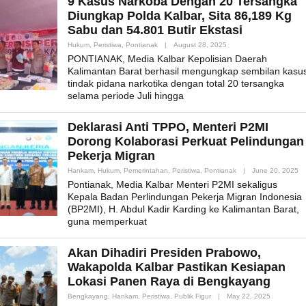
9 Kasus Narkoba Dengan 20 Tersangka
Diungkap Polda Kalbar, Sita 86,189 Kg
Sabu dan 54.801 Butir Ekstasi
By
Hukum
,
Peristiwa
,
Pontianak
|
August 28, 2025
Admin_mk_news
PONTIANAK, Media Kalbar Kepolisian Daerah
Kalimantan Barat berhasil mengungkap sembilan kasu
tindak pidana narkotika dengan total 20 tersangka
selama periode Juli hingga
Deklarasi Anti TPPO, Menteri P2MI
Dorong Kolaborasi Perkuat Pelindungan
Pekerja Migran
By
Hankam
,
Hukum
,
Pemerintahan
,
Peristiwa
,
Pontianak
|
June 20, 2025
Ad
Pontianak, Media Kalbar Menteri P2MI sekaligus
Kepala Badan Perlindungan Pekerja Migran Indonesia
(BP2MI), H. Abdul Kadir Karding ke Kalimantan Barat,
guna memperkuat
Akan Dihadiri Presiden Prabowo,
Wakapolda Kalbar Pastikan Kesiapan
Lokasi Panen Raya di Bengkayang
By
Bengkayang
,
Hankam
,
Peristiwa
,
Publik Figur
|
May 22, 2025
Admin_mk_