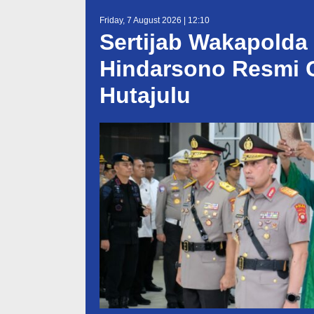
Friday, 7 August 2026 | 12:10
Sertijab Wakapolda 
Hindarsono Resmi G
Hutajulu