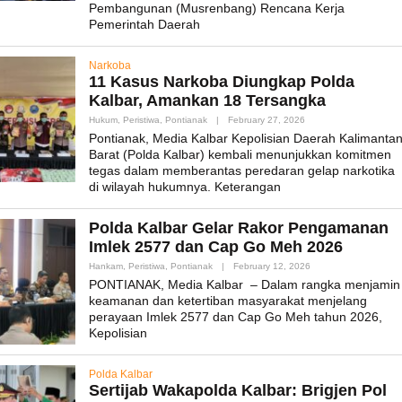
Pembangunan (Musrenbang) Rencana Kerja
Pemerintah Daerah
Narkoba
11 Kasus Narkoba Diungkap Polda
Kalbar, Amankan 18 Tersangka
By
Hukum
,
Peristiwa
,
Pontianak
|
February 27, 2026
Admin_mk_news
Pontianak, Media Kalbar Kepolisian Daerah Kalimanta
Barat (Polda Kalbar) kembali menunjukkan komitmen
tegas dalam memberantas peredaran gelap narkotika
di wilayah hukumnya. Keterangan
Polda Kalbar Gelar Rakor Pengamanan
Imlek 2577 dan Cap Go Meh 2026
By
Hankam
,
Peristiwa
,
Pontianak
|
February 12, 2026
Admin_mk_news
PONTIANAK, Media Kalbar – Dalam rangka menjamin
keamanan dan ketertiban masyarakat menjelang
perayaan Imlek 2577 dan Cap Go Meh tahun 2026,
Kepolisian
Polda Kalbar
Sertijab Wakapolda Kalbar: Brigjen Pol