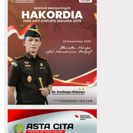
_news
p
s
_news