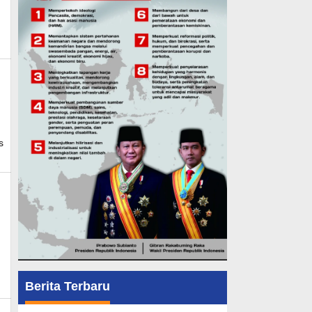
_news
s
Berita Terbaru