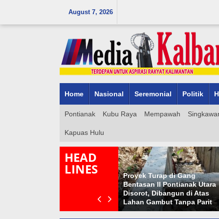
Skip
August 7, 2026
to
content
Home
Nasional
Seremonial
Politik
H
Pontianak
Kubu Raya
Mempawah
Singkawa
Kapuas Hulu
HEAD
LINES
an
Proyek Turap di Gang
Ekspor Perdana Alumina da
Bentasan II Pontianak Utara
Pontianak Dilepas KSP
aan
Disorot, Dibangun di Atas
Dudung Abdurrahman:
Lahan Gambut Tanpa Parit
Tonggak Hilirisasi Kalbar