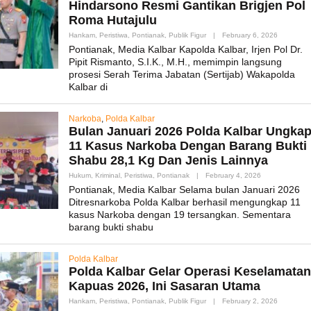
Hindarsono Resmi Gantikan Brigjen Pol
Roma Hutajulu
By
Hankam
,
Peristiwa
,
Pontianak
,
Publik Figur
|
February 6, 2026
Admin_mk
Pontianak, Media Kalbar Kapolda Kalbar, Irjen Pol Dr.
Pipit Rismanto, S.I.K., M.H., memimpin langsung
prosesi Serah Terima Jabatan (Sertijab) Wakapolda
Kalbar di
Narkoba
,
Polda Kalbar
Bulan Januari 2026 Polda Kalbar Ungka
11 Kasus Narkoba Dengan Barang Bukti
Shabu 28,1 Kg Dan Jenis Lainnya
By
Hukum
,
Kriminal
,
Peristiwa
,
Pontianak
|
February 4, 2026
Admin_mk_new
Pontianak, Media Kalbar Selama bulan Januari 2026
Ditresnarkoba Polda Kalbar berhasil mengungkap 11
kasus Narkoba dengan 19 tersangkan. Sementara
barang bukti shabu
Polda Kalbar
Polda Kalbar Gelar Operasi Keselamatan
Kapuas 2026, Ini Sasaran Utama
By
Hankam
,
Peristiwa
,
Pontianak
,
Publik Figur
|
February 2, 2026
Admin_mk