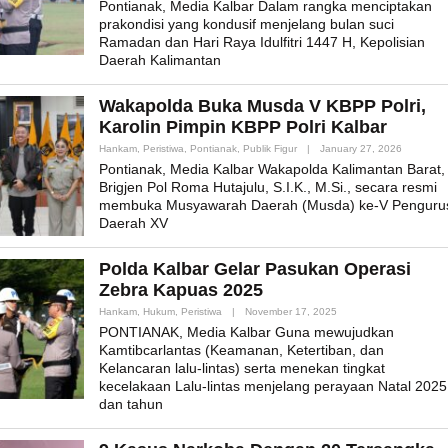
Pontianak, Media Kalbar Dalam rangka menciptakan
prakondisi yang kondusif menjelang bulan suci
Ramadan dan Hari Raya Idulfitri 1447 H, Kepolisian
Daerah Kalimantan
Wakapolda Buka Musda V KBPP Polri,
Karolin Pimpin KBPP Polri Kalbar
By
Hankam
,
Peristiwa
,
Pontianak
,
Publik Figur
|
January 27, 2026
Admin_mk
Pontianak, Media Kalbar Wakapolda Kalimantan Barat,
Brigjen Pol Roma Hutajulu, S.I.K., M.Si., secara resmi
membuka Musyawarah Daerah (Musda) ke-V Penguru
Daerah XV
Polda Kalbar Gelar Pasukan Operasi
Zebra Kapuas 2025
By
Hankam
,
Hukum
,
Peristiwa
|
November 17, 2025
Admin_mk_news
PONTIANAK, Media Kalbar Guna mewujudkan
Kamtibcarlantas (Keamanan, Ketertiban, dan
Kelancaran lalu-lintas) serta menekan tingkat
kecelakaan Lalu-lintas menjelang perayaan Natal 2025
dan tahun