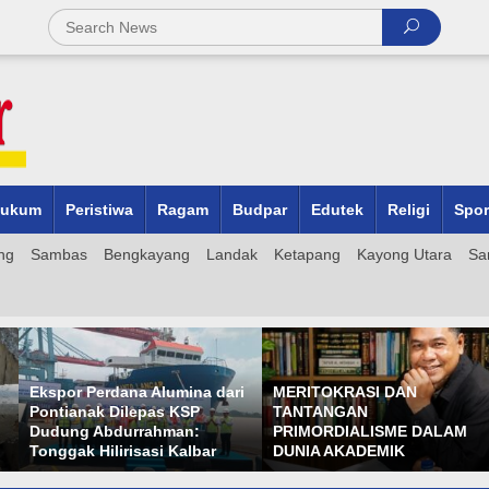
ukum
Peristiwa
Ragam
Budpar
Edutek
Religi
Spor
ng
Sambas
Bengkayang
Landak
Ketapang
Kayong Utara
Sa
ri
MERITOKRASI DAN
TANTANGAN
Tuduhan Selingkuh Oknum
PRIMORDIALISME DALAM
Guru Di Mempawah, Ini
DUNIA AKADEMIK
Klarifikasi SN