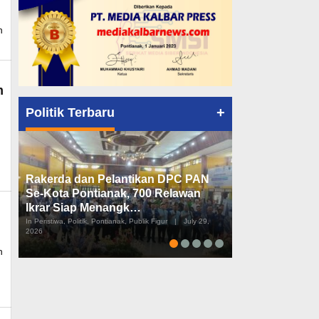
n
m
+
Politik Terbaru
Rakerda dan Pelantikan DPC PAN
Peta Politik K
Se-Kota Pontianak, 700 Relawan
Tiga Dapil da
Ikrar Siap Menangk…
Diusulkan
In Peristiwa, Politik, Pontianak, Publik Figur
|
July 29,
In Pemerintahan, Perist
2026
2026
n