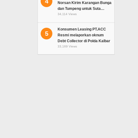
4
Norsan Kirim Karangan Bunga
dan Tumpeng untuk Suta…
34,114 Views
Konsumen Leasing PT.ACC
5
Resmi melaporkan oknum
Debt Collector di Polda Kalbar
33,169 Views