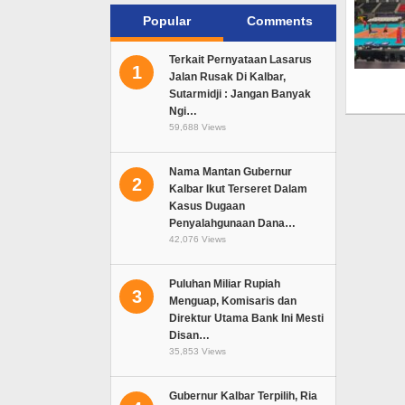
Popular
Comments
Terkait Pernyataan Lasarus
1
Jalan Rusak Di Kalbar,
Sutarmidji : Jangan Banyak
Ngi…
59,688 Views
Nama Mantan Gubernur
2
Kalbar Ikut Terseret Dalam
Kasus Dugaan
Penyalahgunaan Dana…
42,076 Views
Puluhan Miliar Rupiah
3
Menguap, Komisaris dan
Direktur Utama Bank Ini Mesti
Disan…
35,853 Views
Gubernur Kalbar Terpilih, Ria