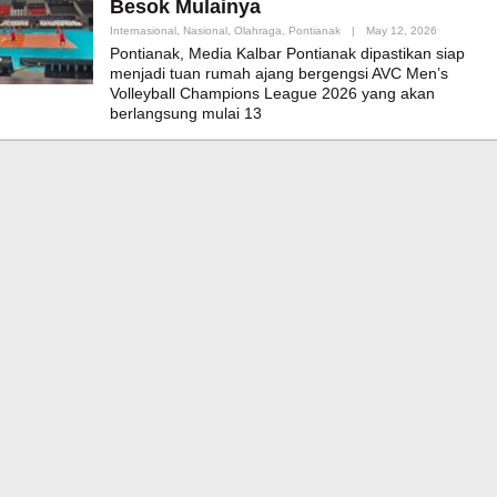
Besok Mulainya
By
Internasional
,
Nasional
,
Olahraga
,
Pontianak
|
May 12, 2026
Admin_mk_
Pontianak, Media Kalbar Pontianak dipastikan siap
menjadi tuan rumah ajang bergengsi AVC Men’s
Volleyball Champions League 2026 yang akan
berlangsung mulai 13