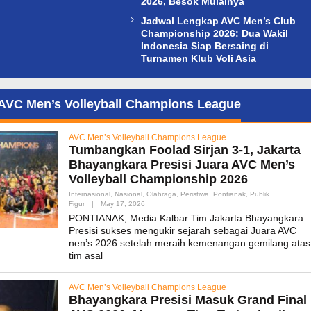
2026, Besok Mulainya
Jadwal Lengkap AVC Men’s Club
Championship 2026: Dua Wakil
Indonesia Siap Bersaing di
Turnamen Klub Voli Asia
AVC Men’s Volleyball Champions League
AVC Men’s Volleyball Champions League
Tumbangkan Foolad Sirjan 3-1, Jakarta
Bhayangkara Presisi Juara AVC Men’s
Volleyball Championship 2026
Internasional
,
Nasional
,
Olahraga
,
Peristiwa
,
Pontianak
,
Publik
By
Figur
|
May 17, 2026
Admin_mk_news
PONTIANAK, Media Kalbar Tim Jakarta Bhayangkara
Presisi sukses mengukir sejarah sebagai Juara AVC
nen’s 2026 setelah meraih kemenangan gemilang atas
tim asal
AVC Men’s Volleyball Champions League
Bhayangkara Presisi Masuk Grand Final