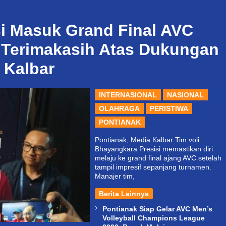
i Masuk Grand Final AVC
 Terimakasih Atas Dukungan
 Kalbar
INTERNASIONAL
NASIONAL
OLAHRAGA
PERISTIWA
PONTIANAK
Pontianak, Media Kalbar Tim voli
Bhayangkara Presisi memastikan diri
melaju ke grand final ajang AVC setelah
tampil impresif sepanjang turnamen.
Manajer tim,
Berita Lainnya
Pontianak Siap Gelar AVC Men’s
Volleyball Champions League