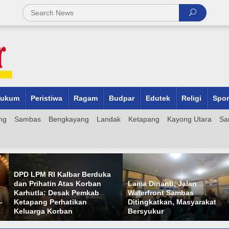
ukum
Peristiwa
Ragam
Budpar
Edutek
Religi
Spor
ng
Sambas
Bengkayang
Landak
Ketapang
Kayong Utara
Sa
DPD LPM RI Kalbar Berduka
dan Prihatin Atas Korban
Lama Dinanti, Jalan
Karhutla: Desak Pemkab
Waterfront Sambas
-
Ketapang Perhatikan
Ditingkatkan, Masyarakat
Keluarga Korban
Bersyukur