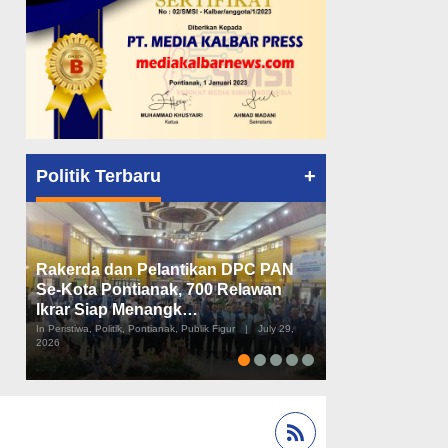
+
Politik Terbaru
Rakerda dan Pelantikan DPC PAN
Peta Politik K
Se-Kota Pontianak, 700 Relawan
Tiga Dapil da
Ikrar Siap Menangk…
Diusulkan
In Peristiwa, Politik, Pontianak, Publik Figur
|
July 29,
In Pemerintahan, Perist
2026
2026