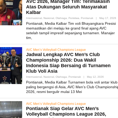
AVC 2026, Manager Tim: Terimakasih
Atas Dukungan Seluruh Masyarakat
Kalbar
B
Internasional
,
Nasional
,
Olahraga
,
Peristiwa
,
Pontianak
|
May 17, 2026
A
Pontianak, Media Kalbar Tim voli Bhayangkara Presisi
memastikan diri melaju ke grand final ajang AVC
setelah tampil impresif sepanjang turnamen. Manajer
tim,
AVC Men’s Volleyball Champions League
Jadwal Lengkap AVC Men’s Club
Championship 2026: Dua Wakil
Indonesia Siap Bersaing di Turnamen
Klub Voli Asia
By
Internasional
,
Nasional
,
Olahraga
,
Pontianak
|
May 12, 2026
Admin_mk_
Pontianak, Media Kalbar Turnamen bola voli antar klub
paling bergengsi di Asia, AVC Men’s Club Championshi
2026, resmi bergulir mulai 13 Mei
AVC Men’s Volleyball Champions League
Pontianak Siap Gelar AVC Men’s
Volleyball Champions League 2026,