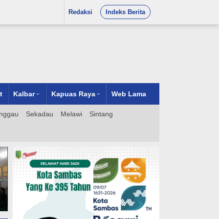
Redaksi
Indeks Berita
t
Kalbar
Kapuas Raya
Web Lama
nggau
Sekadau
Melawi
Sintang
NCW DPW Kalimantan Soroti
Dugaan Penyerobotan Tanah
Adat Kesultanan Kutai
Kartanegara di Palaran
Samarinda