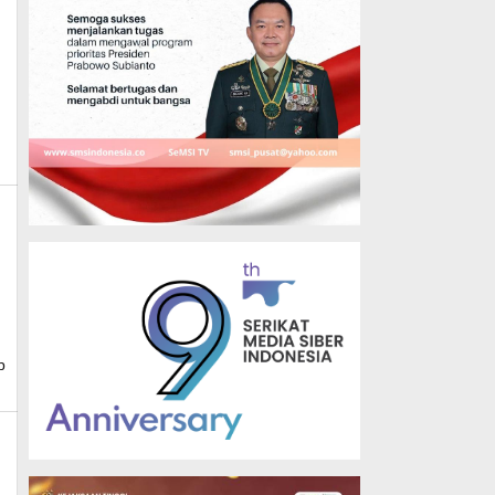
y
dmin_mk_news
news
p