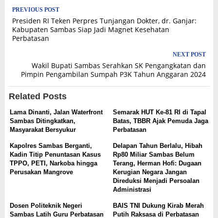
Post
PREVIOUS POST
Presiden RI Teken Perpres Tunjangan Dokter, dr. Ganjar:
navigation
Kabupaten Sambas Siap Jadi Magnet Kesehatan
Perbatasan
NEXT POST
Wakil Bupati Sambas Serahkan SK Pengangkatan dan
Pimpin Pengambilan Sumpah P3K Tahun Anggaran 2024
Related Posts
Lama Dinanti, Jalan Waterfront
Semarak HUT Ke-81 RI di Tapal
Sambas Ditingkatkan,
Batas, TBBR Ajak Pemuda Jaga
Masyarakat Bersyukur
Perbatasan
Kapolres Sambas Berganti,
Delapan Tahun Berlalu, Hibah
Kadin Titip Penuntasan Kasus
Rp80 Miliar Sambas Belum
TPPO, PETI, Narkoba hingga
Terang, Herman Hofi: Dugaan
Perusakan Mangrove
Kerugian Negara Jangan
Direduksi Menjadi Persoalan
Administrasi
Dosen Politeknik Negeri
BAIS TNI Dukung Kirab Merah
Sambas Latih Guru Perbatasan
Putih Raksasa di Perbatasan