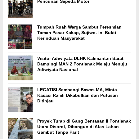
Pencurian Sepeda Motor
Tumpah Ruah Warga Sambut Peresmian
Taman Pasar Kakap, Sujiwo: Ini Bukti
Kerinduan Masyarakat
Visitor Adiwiyata DLHK Kalimantan Barat
Dampingi MAN 2 Pontianak Melaju Menuju
Adiwiyata Nasional
LEGATISI Sambangi Bawas MA, Minta
Kasasi Ramli Dikabulkan dan Putusan
Ditinjau
Proyek Turap di Gang Bentasan II Pontianak
Utara Disorot, Dibangun di Atas Lahan
Gambut Tanpa Parit