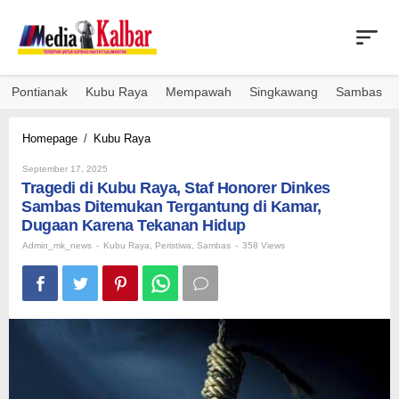
Skip
to
content
Pontianak
Kubu Raya
Mempawah
Singkawang
Sambas
Tragedi
Homepage
/
Kubu Raya
di
By
Kubu
September 17, 2025
Admin_mk_news
Tragedi di Kubu Raya, Staf Honorer Dinkes
Raya,
Staf
Sambas Ditemukan Tergantung di Kamar,
Honorer
Dugaan Karena Tekanan Hidup
Dinkes
Admin_mk_news
-
Kubu Raya
,
Peristiwa
,
Sambas
-
358 Views
Sambas
Ditemukan
Tergantung
di
Kamar,
Dugaan
Karena
Tekanan
Hidup