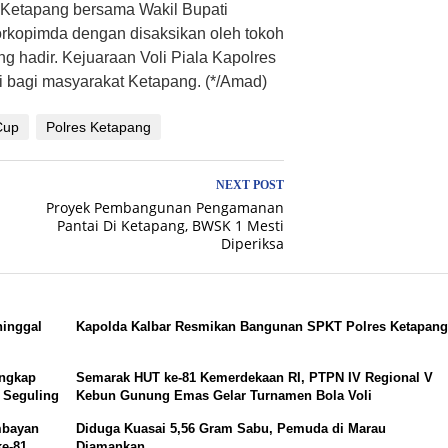
 Ketapang bersama Wakil Bupati
rkopimda dengan disaksikan oleh tokoh
g hadir. Kejuaraan Voli Piala Kapolres
 bagi masyarakat Ketapang. (*/Amad)
Cup
Polres Ketapang
NEXT POST
Proyek Pembangunan Pengamanan
Pantai Di Ketapang, BWSK 1 Mesti
Diperiksa
ninggal
Kapolda Kalbar Resmikan Bangunan SPKT Polres Ketapan
Ungkap
Semarak HUT ke-81 Kemerdekaan RI, PTPN IV Regional V
 Seguling
Kebun Gunung Emas Gelar Turnamen Bola Voli
mbayan
Diduga Kuasai 5,56 Gram Sabu, Pemuda di Marau
ke-81
Diamankan