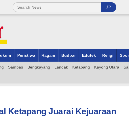
ukum
Peristiwa
Ragam
Budpar
Edutek
Religi
Spor
ng
Sambas
Bengkayang
Landak
Ketapang
Kayong Utara
Sa
al Ketapang Juarai Kejuaraan