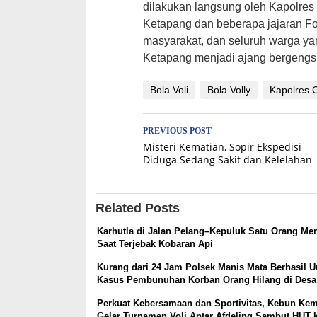
dilakukan langsung oleh Kapolres
Ketapang dan beberapa jajaran Fo
masyarakat, dan seluruh warga yan
Ketapang menjadi ajang bergengsi
Bola Voli
Bola Volly
Kapolres 
Post
PREVIOUS POST
Misteri Kematian, Sopir Ekspedisi
navigation
Diduga Sedang Sakit dan Kelelahan
Related Posts
Karhutla di Jalan Pelang–Kepuluk Satu Orang Me
Saat Terjebak Kobaran Api
Kurang dari 24 Jam Polsek Manis Mata Berhasil 
Kasus Pembunuhan Korban Orang Hilang di Desa
Perkuat Kebersamaan dan Sportivitas, Kebun Ke
Gelar Turnamen Voli Antar Afdeling Sambut HUT 