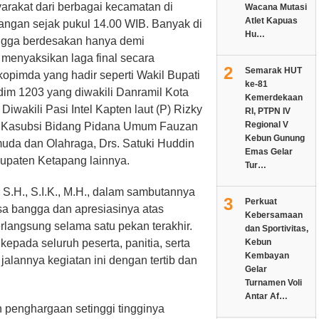
yarakat dari berbagai kecamatan di
Wacana Mutasi
Atlet Kapuas
ngan sejak pukul 14.00 WIB. Banyak di
Hu…
hingga berdesakan hanya demi
 menyaksikan laga final secara
2
Semarak HUT
rkopimda yang hadir seperti Wakil Bupati
ke-81
dim 1203 yang diwakili Danramil Kota
Kemerdekaan
Diwakili Pasi Intel Kapten laut (P) Rizky
RI, PTPN IV
Regional V
ili Kasubsi Bidang Pidana Umum Fauzan
Kebun Gunung
uda dan Olahraga, Drs. Satuki Huddin
Emas Gelar
upaten Ketapang lainnya.
Tur…
S.H., S.I.K., M.H., dalam sambutannya
3
Perkuat
a bangga dan apresiasinya atas
Kebersamaan
rlangsung selama satu pekan terakhir.
dan Sportivitas,
Kebun
epada seluruh peserta, panitia, serta
Kembayan
alannya kegiatan ini dengan tertib dan
Gelar
Turnamen Voli
Antar Af…
 penghargaan setinggi tingginya