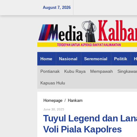
Skip
August 7, 2026
to
content
Home
Nasional
Seremonial
Politik
H
Pontianak
Kubu Raya
Mempawah
Singkawa
Kapuas Hulu
Tuyul
Homepage
/
Hankam
Legend
By
June 30, 2025
dan
Admin_mk_news
Tuyul Legend dan Lan
Lanal
Ketapang
Voli Piala Kapolres
Juarai
Kejuaraan