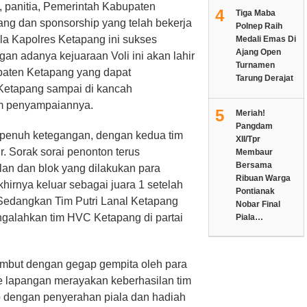
 panitia, Pemerintah Kabupaten
4
Tiga Maba
ng dan sponsorship yang telah bekerja
Polnep Raih
la Kapolres Ketapang ini sukses
Medali Emas Di
Ajang Open
an adanya kejuaraan Voli ini akan lahir
Turnamen
bupaten Ketapang yang dapat
Tarung Derajat
etapang sampai di kancah
lam penyampaiannya.
5
Meriah!
Pangdam
n penuh ketegangan, dengan kedua tim
XII/Tpr
ir. Sorak sorai penonton terus
Membaur
Bersama
an dan blok yang dilakukan para
Ribuan Warga
hirnya keluar sebagai juara 1 setelah
Pontianak
edangkan Tim Putri Lanal Ketapang
Nobar Final
ngalahkan tim HVC Ketapang di partai
Piala…
mbut dengan gegap gempita oleh para
e lapangan merayakan keberhasilan tim
p dengan penyerahan piala dan hadiah