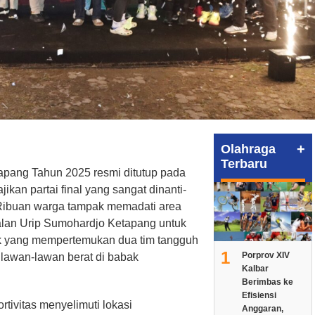
+
Olahraga
Terbaru
tapang Tahun 2025 resmi ditutup pada
ikan partai final yang sangat dinanti-
 Ribuan warga tampak memadati area
alan Urip Sumohardjo Ketapang untuk
k yang mempertemukan dua tim tangguh
1
Porprov XIV
 lawan-lawan berat di babak
Kalbar
Berimbas ke
Efisiensi
tivitas menyelimuti lokasi
Anggaran,