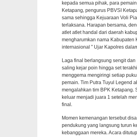
kepada semua pihak, para pemain,
Ketapang, pengurus PBVSI Ketapa
sama sehingga Kejuaraan Voli Pia
terlaksana. Harapan bersama, deng
atlet atlet handal dari daerah ka
mengharumkan nama Kabupaten K
internasional ” Ujar Kapolres da
Laga final berlangsung sengit da
saling kejar poin hingga set terakh
menggema mengiringi setiap pukul
pemain. Tim Putra Tuyul Legend ak
mengalahkan tim BPK Ketapang. S
keluar menjadi juara 1 setelah me
final.
Momen kemenangan tersebut disa
pendukung yang langsung turun k
kebanggaan mereka. Acara ditutu