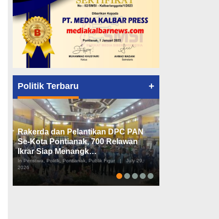
+
Politik Terbaru
Rakerda dan Pelantikan DPC PAN
Peta Politik K
Se-Kota Pontianak, 700 Relawan
Tiga Dapil da
Ikrar Siap Menangk…
Diusulkan
In Peristiwa, Politik, Pontianak, Publik Figur
|
July 29,
In Pemerintahan, Perist
2026
2026