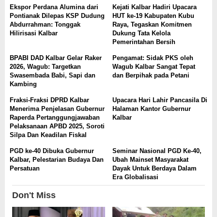
Ekspor Perdana Alumina dari
Kejati Kalbar Hadiri Upacara
Pontianak Dilepas KSP Dudung
HUT ke-19 Kabupaten Kubu
Abdurrahman: Tonggak
Raya, Tegaskan Komitmen
Hilirisasi Kalbar
Dukung Tata Kelola
Pemerintahan Bersih
BPABI DAD Kalbar Gelar Raker
Pengamat: Sidak PKS oleh
2026, Wagub: Targetkan
Wagub Kalbar Sangat Tepat
Swasembada Babi, Sapi dan
dan Berpihak pada Petani
Kambing
Fraksi-Fraksi DPRD Kalbar
Upacara Hari Lahir Pancasila Di
Menerima Penjelasan Gubernur
Halaman Kantor Gubernur
Raperda Pertanggungjawaban
Kalbar
Pelaksanaan APBD 2025, Soroti
Silpa Dan Keadilan Fiskal
PGD ke-40 Dibuka Gubernur
Seminar Nasional PGD Ke-40,
Kalbar, Pelestarian Budaya Dan
Ubah Mainset Masyarakat
Persatuan
Dayak Untuk Berdaya Dalam
Era Globalisasi
Don't Miss