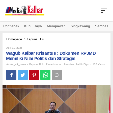
Skip
to
content
Pontianak
Kubu Raya
Mempawah
Singkawang
Sambas
Wagub
Homepage
/
Kapuas Hulu
Kalbar
By
Krisantus
April 11, 2025
Admin_mk_news
Wagub Kalbar Krisantus : Dokumen RPJMD
:
Dokumen
Memiliki Nilai Politis dan Strategis
RPJMD
Admin_mk_news
-
Kapuas Hulu
,
Pemerintahan
,
Peristiwa
,
Publik Figur
-
132 Views
Memiliki
Nilai
Politis
dan
Strategis