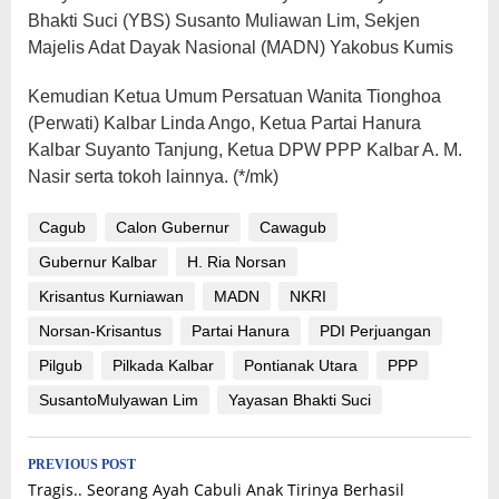
Bhakti Suci (YBS) Susanto Muliawan Lim, Sekjen
Majelis Adat Dayak Nasional (MADN) Yakobus Kumis
Kemudian Ketua Umum Persatuan Wanita Tionghoa
(Perwati) Kalbar Linda Ango, Ketua Partai Hanura
Kalbar Suyanto Tanjung, Ketua DPW PPP Kalbar A. M.
Nasir serta tokoh lainnya. (*/mk)
Cagub
Calon Gubernur
Cawagub
Gubernur Kalbar
H. Ria Norsan
Krisantus Kurniawan
MADN
NKRI
Norsan-Krisantus
Partai Hanura
PDI Perjuangan
Pilgub
Pilkada Kalbar
Pontianak Utara
PPP
SusantoMulyawan Lim
Yayasan Bhakti Suci
Post
PREVIOUS POST
Tragis.. Seorang Ayah Cabuli Anak Tirinya Berhasil