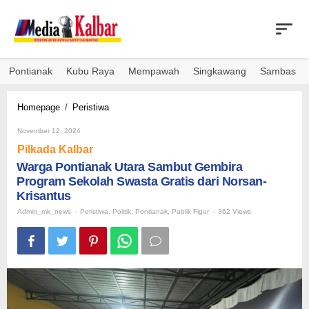
Skip
to
content
Pontianak
Kubu Raya
Mempawah
Singkawang
Sambas
Warga
Homepage
/
Peristiwa
Pontianak
By
Utara
November 12, 2024
Admin_mk_news
Sambut
Pilkada Kalbar
Gembira
Warga Pontianak Utara Sambut Gembira
Program
Program Sekolah Swasta Gratis dari Norsan-
Sekolah
Swasta
Krisantus
Gratis
Admin_mk_news
-
Peristiwa
,
Politik
,
Pontianak
,
Publik Figur
-
362 Views
dari
Norsan-
Krisantus