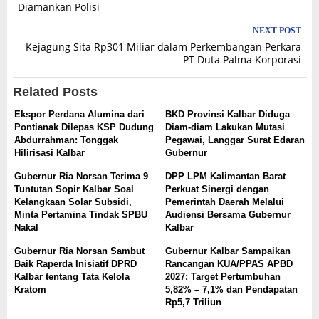
navigation
Diamankan Polisi
NEXT POST
Kejagung Sita Rp301 Miliar dalam Perkembangan Perkara
PT Duta Palma Korporasi
Related Posts
Ekspor Perdana Alumina dari
BKD Provinsi Kalbar Diduga
Pontianak Dilepas KSP Dudung
Diam-diam Lakukan Mutasi
Abdurrahman: Tonggak
Pegawai, Langgar Surat Edaran
Hilirisasi Kalbar
Gubernur
Gubernur Ria Norsan Terima 9
DPP LPM Kalimantan Barat
Tuntutan Sopir Kalbar Soal
Perkuat Sinergi dengan
Kelangkaan Solar Subsidi,
Pemerintah Daerah Melalui
Minta Pertamina Tindak SPBU
Audiensi Bersama Gubernur
Nakal
Kalbar
Gubernur Ria Norsan Sambut
Gubernur Kalbar Sampaikan
Baik Raperda Inisiatif DPRD
Rancangan KUA/PPAS APBD
Kalbar tentang Tata Kelola
2027: Target Pertumbuhan
Kratom
5,82% – 7,1% dan Pendapatan
Rp5,7 Triliun