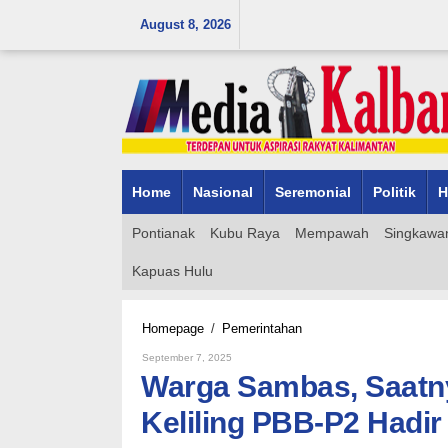
Skip
August 8, 2026
to
content
Home
Nasional
Seremonial
Politik
H
Pontianak
Kubu Raya
Mempawah
Singkawa
Kapuas Hulu
Warga
Homepage
/
Pemerintahan
Sambas,
By
September 7, 2025
Saatnya
Admin_mk_news
Warga Sambas, Saatny
Tertib
Pajak!
Keliling PBB-P2 Hadir
Pelayanan
Keliling