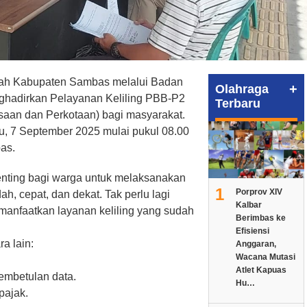
tah Kabupaten Sambas melalui Badan
+
Olahraga
hadirkan Pelayanan Keliling PBB-P2
Terbaru
aan dan Perkotaan) bagi masyarakat.
u, 7 September 2025 mulai pukul 08.00
as.
nting bagi warga untuk melaksanakan
1
Porprov XIV
h, cepat, dan dekat. Tak perlu lagi
Kalbar
 manfaatkan layanan keliling yang sudah
Berimbas ke
Efisiensi
a lain:
Anggaran,
Wacana Mutasi
Atlet Kapuas
pembetulan data.
Hu…
pajak.