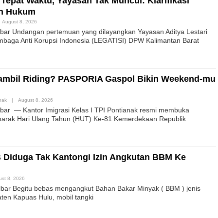
Tepat Waktu, Yayasan Tak Muncul: Klarifikasi
ah Hukum
August 8, 2026
ar Undangan pertemuan yang dilayangkan Yayasan Aditya Lestari
mbaga Anti Korupsi Indonesia (LEGATISI) DPW Kalimantan Barat
ambil Riding? PASPORIA Gaspol Bikin Weekend-mu
nak
|
August 8, 2026
ar — Kantor Imigrasi Kelas I TPI Pontianak resmi membuka
marak Hari Ulang Tahun (HUT) Ke-81 Kemerdekaan Republik
B Diduga Tak Kantongi Izin Angkutan BBM Ke
st 8, 2026
lbar Begitu bebas mengangkut Bahan Bakar Minyak ( BBM ) jenis
aten Kapuas Hulu, mobil tangki