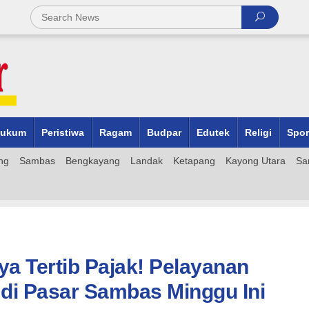
ukum
Peristiwa
Ragam
Budpar
Edutek
Religi
Spor
ng
Sambas
Bengkayang
Landak
Ketapang
Kayong Utara
Sa
a Tertib Pajak! Pelayanan
 di Pasar Sambas Minggu Ini