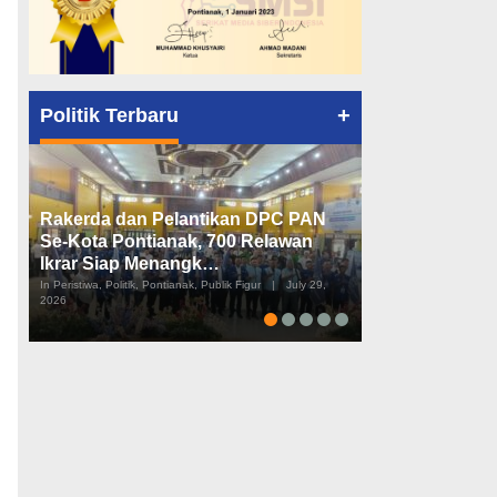
+
Politik Terbaru
Rakerda dan Pelantikan DPC PAN
Peta Politik K
Se-Kota Pontianak, 700 Relawan
Tiga Dapil da
Ikrar Siap Menangk…
Diusulkan
In Peristiwa, Politik, Pontianak, Publik Figur
|
July 29,
In Pemerintahan, Perist
2026
2026