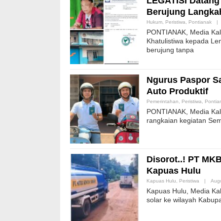
LEGATISI Datang 
Berujung Langk
Hukum
,
Peristiwa
,
Pontianak
|
PONTIANAK, Media Kalb
Khatulistiwa kepada Le
berujung tanpa
Ngurus Paspor S
Auto Produktif
Pemerintahan
,
Peristiwa
,
Pontia
PONTIANAK, Media Kalb
rangkaian kegiatan Se
Disorot..! PT MK
Kapuas Hulu
Kapuas Hulu
,
Peristiwa
|
Augu
Kapuas Hulu, Media Ka
solar ke wilayah Kabup