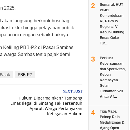
2
Semarak HUT
n 2025.
ke-81
Kemerdekaan
 akan langsung berkontribusi bagi
RI, PTPN IV
Regional V
frastruktur hingga pelayanan publik.
Kebun Gunung
mpatan ini dengan sebaik-baiknya.
Emas Gelar
Tur…
n Keliling PBB-P2 di Pasar Sambas,
a warga Sambas tertib pajak demi
3
Perkuat
Kebersamaan
dan Sportivitas,
Pajak
PBB-P2
Kebun
Kembayan
Gelar
Turnamen Voli
NEXT POST
Antar Af…
Hukum Dipermainkan? Tambang
Emas Ilegal di Sintang Tak Tersentuh
Aparat, Warga Pertanyakan
4
Tiga Maba
Ketegasan Hukum
Polnep Raih
Medali Emas Di
Ajang Open