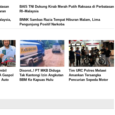
atasan
BAIS TNI Dukung Kirab Merah Putih Raksasa di Perbatasan
aran
RI–Malaysia
laysia,
BNNK Sambas Razia Tempat Hiburan Malam, Lima
Pengunjung Positif Narkoba
mbil
Disorot..! PT MKB Diduga
Tim URC Polres Melawi
A Gaspol
Tak Kantongi Izin Angkutan
Amankan Tersangka
 Auto
BBM Ke Kapuas Hulu
Pencurian Sepeda Motor