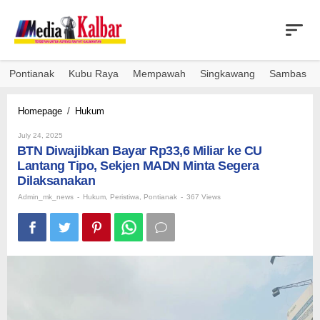
Skip
to
content
Pontianak
Kubu Raya
Mempawah
Singkawang
Sambas
⁠BTN
Homepage
/
Hukum
Diwajibkan
By
Bayar
July 24, 2025
Admin_mk_news
⁠BTN Diwajibkan Bayar Rp33,6 Miliar ke CU
Rp33,6
Miliar
Lantang Tipo, Sekjen MADN Minta Segera
ke
Dilaksanakan
CU
Admin_mk_news
-
Hukum
,
Peristiwa
,
Pontianak
-
367 Views
Lantang
Tipo,
Sekjen
MADN
Minta
Segera
Dilaksanakan