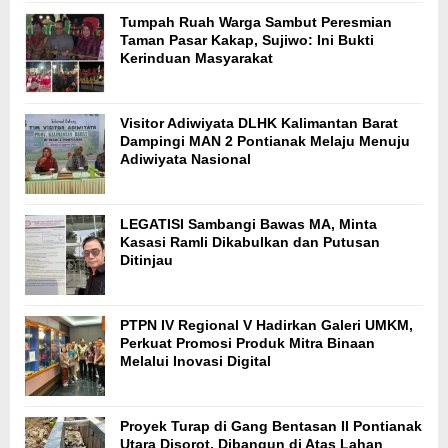
Tumpah Ruah Warga Sambut Peresmian
Taman Pasar Kakap, Sujiwo: Ini Bukti
Kerinduan Masyarakat
Visitor Adiwiyata DLHK Kalimantan Barat
Dampingi MAN 2 Pontianak Melaju Menuju
Adiwiyata Nasional
LEGATISI Sambangi Bawas MA, Minta
Kasasi Ramli Dikabulkan dan Putusan
Ditinjau
PTPN IV Regional V Hadirkan Galeri UMKM,
Perkuat Promosi Produk Mitra Binaan
Melalui Inovasi Digital
Proyek Turap di Gang Bentasan II Pontianak
Utara Disorot, Dibangun di Atas Lahan