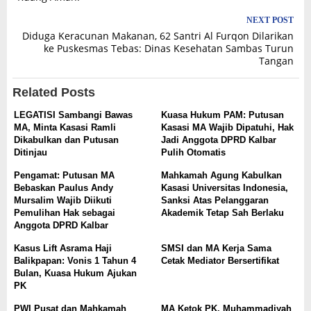
NEXT POST
Diduga Keracunan Makanan, 62 Santri Al Furqon Dilarikan
ke Puskesmas Tebas: Dinas Kesehatan Sambas Turun
Tangan
Related Posts
LEGATISI Sambangi Bawas
Kuasa Hukum PAM: Putusan
MA, Minta Kasasi Ramli
Kasasi MA Wajib Dipatuhi, Hak
Dikabulkan dan Putusan
Jadi Anggota DPRD Kalbar
Ditinjau
Pulih Otomatis
Pengamat: Putusan MA
Mahkamah Agung Kabulkan
Bebaskan Paulus Andy
Kasasi Universitas Indonesia,
Mursalim Wajib Diikuti
Sanksi Atas Pelanggaran
Pemulihan Hak sebagai
Akademik Tetap Sah Berlaku
Anggota DPRD Kalbar
Kasus Lift Asrama Haji
SMSI dan MA Kerja Sama
Balikpapan: Vonis 1 Tahun 4
Cetak Mediator Bersertifikat
Bulan, Kuasa Hukum Ajukan
PK
PWI Pusat dan Mahkamah
MA Ketok PK, Muhammadiyah