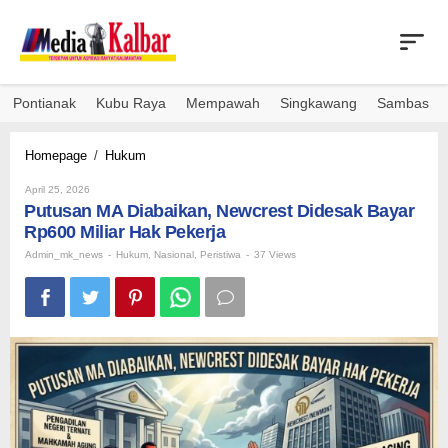
Skip
to
content
Pontianak
Kubu Raya
Mempawah
Singkawang
Sambas
Putusan
Homepage
/
Hukum
MA
By
Diabaikan,
April 25, 2026
Admin_mk_news
Putusan MA Diabaikan, Newcrest Didesak Bayar
Newcrest
Didesak
Rp600 Miliar Hak Pekerja
Bayar
Admin_mk_news
-
Hukum
,
Nasional
,
Peristiwa
-
37 Views
Rp600
Miliar
Hak
Pekerja