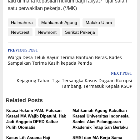
lalu di mana kepastian hukum bagi rakyat?” ujar salah
satu perwakilan pekerja. (*/MK)
Halmahera
Mahkamah Agung
Maluku Utara
Newcrest
Newmont
Serikat Pekerja
Post
PREVIOUS POST
Warga Desa Teluk Bayur Terima Bantuan Beras, Kades
navigation
Sampaikan Terima Kasih kepada Pemda
NEXT POST
Kejagung Tahan Tiga Tersangka Kasus Dugaan Korupsi
Tambang, Termasuk Kepala KSOP
Related Posts
Kuasa Hukum PAM: Putusan
Mahkamah Agung Kabulkan
Kasasi MA Wajib Dipatuhi, Hak
Kasasi Universitas Indonesia,
Jadi Anggota DPRD Kalbar
Sanksi Atas Pelanggaran
Pulih Otomatis
Akademik Tetap Sah Berlaku
Kasus Lift Asrama Haji
SMSI dan MA Kerja Sama