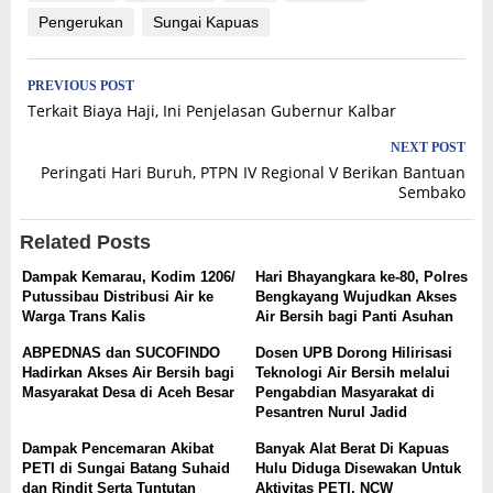
Pengerukan
Sungai Kapuas
Post
PREVIOUS POST
Terkait Biaya Haji, Ini Penjelasan Gubernur Kalbar
navigation
NEXT POST
Peringati Hari Buruh, PTPN IV Regional V Berikan Bantuan
Sembako
Related Posts
Dampak Kemarau, Kodim 1206/
Hari Bhayangkara ke-80, Polres
Putussibau Distribusi Air ke
Bengkayang Wujudkan Akses
Warga Trans Kalis
Air Bersih bagi Panti Asuhan
ABPEDNAS dan SUCOFINDO
Dosen UPB Dorong Hilirisasi
Hadirkan Akses Air Bersih bagi
Teknologi Air Bersih melalui
Masyarakat Desa di Aceh Besar
Pengabdian Masyarakat di
Pesantren Nurul Jadid
Dampak Pencemaran Akibat
Banyak Alat Berat Di Kapuas
PETI di Sungai Batang Suhaid
Hulu Diduga Disewakan Untuk
dan Rindit Serta Tuntutan
Aktivitas PETI, NCW