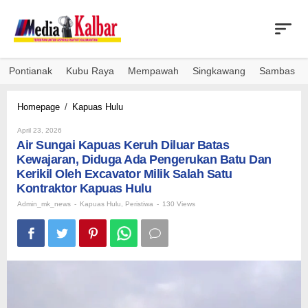
Skip
to
content
Pontianak
Kubu Raya
Mempawah
Singkawang
Sambas
Air
Homepage
/
Kapuas Hulu
Sungai
By
Kapuas
April 23, 2026
Admin_mk_news
Air Sungai Kapuas Keruh Diluar Batas
Keruh
Diluar
Kewajaran, Diduga Ada Pengerukan Batu Dan
Batas
Kerikil Oleh Excavator Milik Salah Satu
Kewajaran,
Kontraktor Kapuas Hulu
Diduga
Admin_mk_news
-
Kapuas Hulu
,
Ada
Peristiwa
-
130 Views
Pengerukan
Batu
Dan
Kerikil
Oleh
Excavator
Milik
Salah