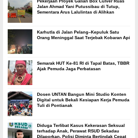
Pekerjaan Proyek Galian Box Culver Ruas
Jalan Ahmad Yani Putussibau di Tutup,
Sementara Arus Lalulintas di Alihkan
Karhutla di Jalan Pelang–Kepuluk Satu
Orang Meninggal Saat Terjebak Kobaran Api
Semarak HUT Ke-81 RI di Tapal Batas, TBBR
Ajak Pemuda Jaga Perbatasan
Dosen UNTAN Bangun Mini Studio Konten
Digital untuk Bekali Kesiapan Kerja Pemuda
Tuli di Pontianak
Diduga Terlibat Kasus Kekerasan Seksual
terhadap Anak, Perawat RSUD Sekadau
Dilaporkan, Polisi Diminta Bertindak Cepat